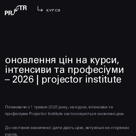
КУРСИ
УВІЙТИ
оновлення цін на курси,
МЕНЮ
у проджі
інтенсиви та професіуми
бібліотека
– 2026 | projector institute
менторство
lezo
блог
Починаючи з 1 травня 2026 року, на курси, інтенсиви та
вийти
професіуми Projector Institute застосовуються оновлені ціни.
До настання зазначеної дати діють ціни, актуальні на сторінках
курсів.