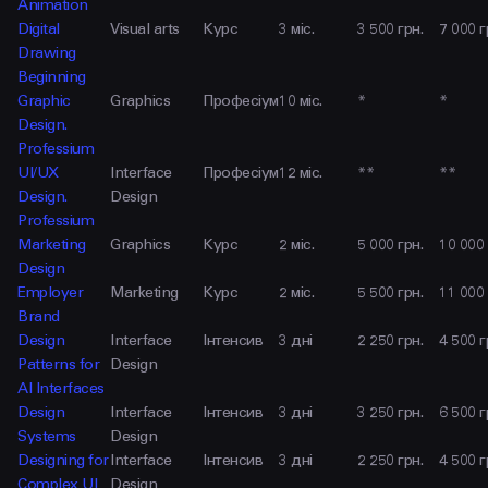
Animation
Digital
Visual arts
Курс
3 міс.
3 500 грн.
7 000 г
Drawing
Beginning
Graphic
Graphics
Професіум
10 міс.
*
*
Design.
Professium
UI/UX
Interface
Професіум
12 міс.
**
**
Design.
Design
Professium
Marketing
Graphics
Курс
2 міс.
5 000 грн.
10 000 
Design
Employer
Marketing
Курс
2 міс.
5 500 грн.
11 000 
Brand
Design
Interface
Інтенсив
3 дні
2 250 грн.
4 500 г
Patterns for
Design
AI Interfaces
Design
Interface
Інтенсив
3 дні
3 250 грн.
6 500 г
Systems
Design
Designing for
Interface
Інтенсив
3 дні
2 250 грн.
4 500 г
Complex UI
Design