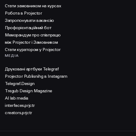
Стати замовником на курсах
Робота в Projector
Запропонувати вакансію
Профорієнтаційний бот
Меморандум про співпрацю
між Projector і Замовником
Стати куратором у Projector
МЕДІА
Друковані артбуки Telegraf
Projector Publisnihg в Instagram
Telegraf.Design
Tregub Design Magazine
AI lab media
interfaces.prjctr
creators.prjctr