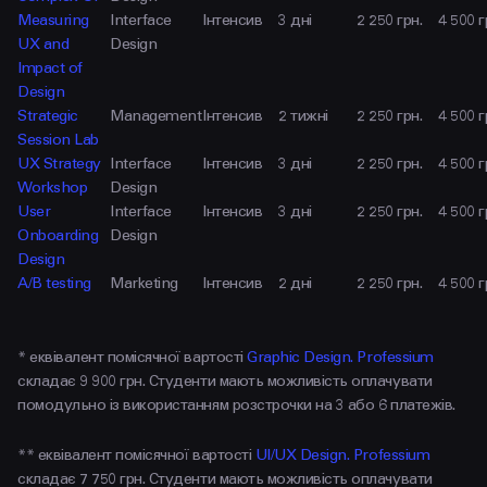
Measuring
Interface
Інтенсив
3 дні
2 250 грн.
4 500 г
UX and
Design
Impact of
Design
Strategic
Management
Інтенсив
2 тижні
2 250 грн.
4 500 г
Session Lab
UX Strategy
Interface
Інтенсив
3 дні
2 250 грн.
4 500 г
Workshop
Design
User
Interface
Інтенсив
3 дні
2 250 грн.
4 500 г
Onboarding
Design
Design
A/B testing
Marketing
Інтенсив
2 дні
2 250 грн.
4 500 г
* еквівалент помісячної вартості
Graphic Design. Professium
складає 9 900 грн. Студенти мають можливість оплачувати
помодульно із використанням розстрочки на 3 або 6 платежів.
** еквівалент помісячної вартості
UI/UX Design. Professium
складає 7 750 грн. Студенти мають можливість оплачувати