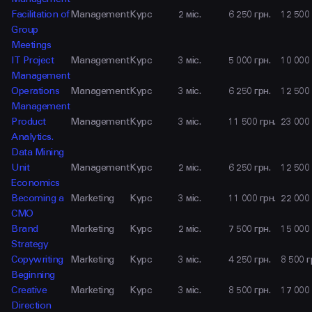
Facilitation of
Management
Курс
2 міс.
6 250 грн.
12 500 
Group
Meetings
IT Project
Management
Курс
3 міс.
5 000 грн.
10 000 
Management
Operations
Management
Курс
3 міс.
6 250 грн.
12 500 
Management
Product
Management
Курс
3 міс.
11 500 грн.
23 000 
Analytics.
Data Mining
Unit
Management
Курс
2 міс.
6 250 грн.
12 500 
Economics
Becoming a
Marketing
Курс
3 міс.
11 000 грн.
22 000 
CMO
Brand
Marketing
Курс
2 міс.
7 500 грн.
15 000 
Strategy
Copywriting
Marketing
Курс
3 міс.
4 250 грн.
8 500 г
Beginning
Creative
Marketing
Курс
3 міс.
8 500 грн.
17 000 
Direction