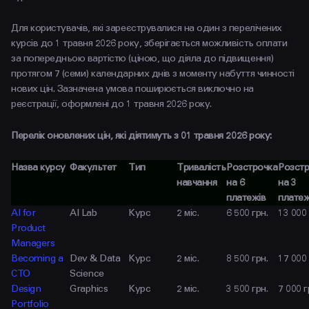
Для користувачів, які зареєструвалися на один з перелічених
курсів до 1 травня 2026 року, зберігається можливість оплати
за попередньою вартістю (ціною, що діяла до підвищення)
протягом 7 (семи) календарних днів з моменту набуття чинності
нових цін. Зазначена умова поширюється виключно на
реєстрації, оформлені до 1 травня 2026 року.
Перелік оновлених цін, які діятимуть з 01 травня 2026 року:
Назва курсу
Факультет
Тип
Тривалість
Розстрочка
Розстр
КОНТАКТИ
навчання
на 6
на 3
+38 097 015 92 72
платежів
платеж
AI for
AI Lab
Курс
2 міс.
6 500 грн.
13 000 
+38 099 236 68 38
Product
Managers
hello@prjctr.com
Becoming a
Dev & Data
Курс
2 міс.
8 500 грн.
17 000 
CTO
Science
Design
Graphics
Курс
2 міс.
3 500 грн.
7 000 г
INSTAGRAM
TELEGRAM
YOUTUBE
FACEBOOK
Portfolio