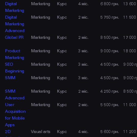
Digital
Marketing
Курс
4 міс.
6 800 грн.
13 600 
Marketing
Digital
Marketing
Курс
2 міс.
5 750 грн.
11 500 
Marketing
Advanced
Global PR
Marketing
Курс
2 міс.
8 500 грн.
17 000 
Product
Marketing
Курс
3 міс.
9 000 грн.
18 000 
Marketing
SEO
Marketing
Курс
3 міс.
4 500 грн.
9 000 г
Beginning
SMM
Marketing
Курс
3 міс.
4 500 грн.
9 000 г
SMM
Marketing
Курс
2 міс.
4 250 грн.
8 500 г
Advanced
User
Marketing
Курс
2 міс.
5 500 грн.
11 000 
Acquisition
for Mobile
Apps
2D
Visual arts
Курс
4 міс.
5 600 грн.
11 200 