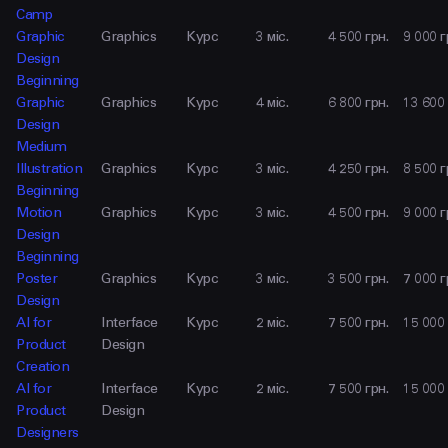
LINKEDIN
Camp
Graphic
Graphics
Курс
3 міс.
4 500 грн.
9 000 г
Design
Beginning
Graphic
Graphics
Курс
4 міс.
6 800 грн.
13 600 
Design
Medium
Illustration
Graphics
Курс
3 міс.
4 250 грн.
8 500 г
Beginning
Motion
Graphics
Курс
3 міс.
4 500 грн.
9 000 г
Design
Beginning
Poster
Graphics
Курс
3 міс.
3 500 грн.
7 000 г
Design
AI for
Interface
Курс
2 міс.
7 500 грн.
15 000 
Product
Design
Creation
AI for
Interface
Курс
2 міс.
7 500 грн.
15 000 
Product
Design
Designers