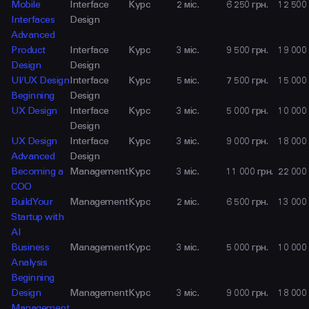
Mobile
Interface
Курс
2 міс.
6 250 грн.
12 500 
Interfaces
Design
Advanced
Product
Interface
Курс
3 міс.
9 500 грн.
19 000 
Design
Design
UI/UX Design
Interface
Курс
5 міс.
7 500 грн.
15 000 
Beginning
Design
UX Design
Interface
Курс
3 міс.
5 000 грн.
10 000 
Design
UX Design
Interface
Курс
3 міс.
9 000 грн.
18 000 
Advanced
Design
Becoming a
Management
Курс
3 міс.
11 000 грн.
22 000 
COO
Build Your
Management
Курс
2 міс.
6 500 грн.
13 000 
Startup with
AI
Business
Management
Курс
3 міс.
5 000 грн.
10 000 
Analysis
Beginning
Design
Management
Курс
3 міс.
9 000 грн.
18 000 
Management