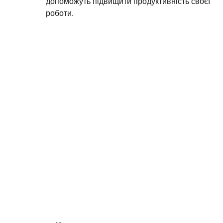
допоможуть підвищити продуктивність своєї
роботи.