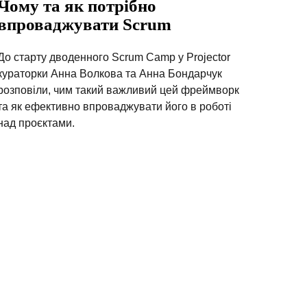
Чому та як потрібно
впроваджувати Scrum
До старту дводенного Scrum Camp у Projector
кураторки Анна Волкова та Анна Бондарчук
розповіли, чим такий важливий цей фреймворк
та як ефективно впроваджувати його в роботі
над проєктами.