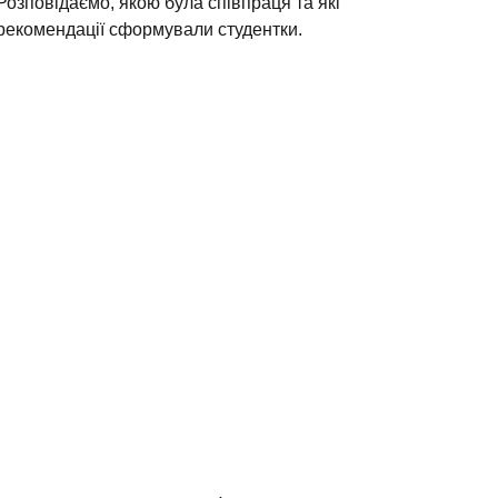
Розповідаємо, якою була співпраця та які
рекомендації сформували студентки.