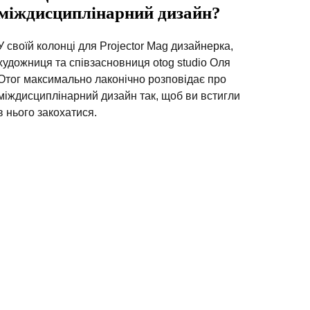
міждисциплінарний дизайн?
У своїй колонці для Projector Mag дизайнерка,
художниця та співзасновниця otog studio Оля
Отог максимально лаконічно розповідає про
міждисциплінарний дизайн так, щоб ви встигли
в нього закохатися.