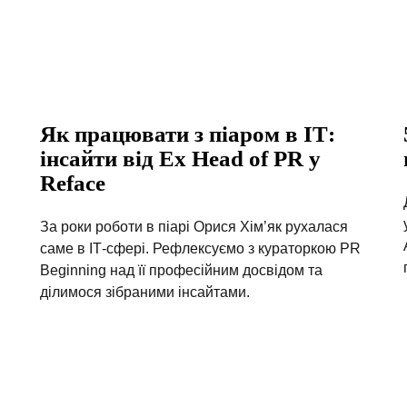
Як працювати з піаром в ІТ:
інсайти від Ex Head of PR у
Reface
За роки роботи в піарі Орися Хім’як рухалася
саме в ІТ-сфері. Рефлексуємо з кураторкою PR
Beginning над її професійним досвідом та
ділимося зібраними інсайтами.