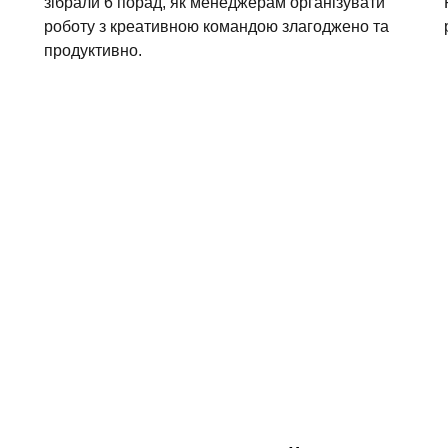
зібрали 6 порад, як менеджерам організувати
роботу з креативною командою злагоджено та
продуктивно.