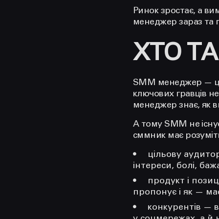
Ринок зростає, а в
менеджер зараз та 
ХТО Т
SMM менеджер — це н
ключових гравців не
менеджер знає, як в
А тому SMM не існу
сммник має розуміт
цільову аудитор
інтереси, болі, ба
продукт і пози
пропонує і як — ма
конкурентів
— в