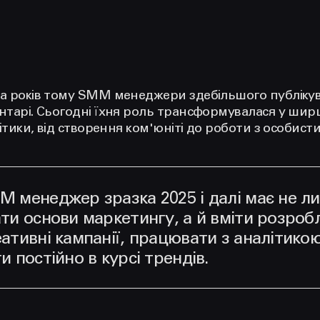
ка років тому SMM менеджери здебільшого публікув
ентарі. Сьогодні їхня роль трансформувалася у ши
алітики, від створення ком'юніті до роботи з особис
M менеджер зразка 2025 і далі має не л
ти основи маркетингу, а й вміти розроб
ативні кампанії, працювати з аналітико
и постійно в курсі трендів.