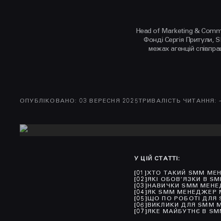
Head of Marketing & Comm
Фонді Сергія Притули, S
межах агенцій співпрац
ОПУБЛІКОВАНО
:
03 ВЕРЕСНЯ 2025
ТРИВАЛІСТЬ ЧИТАННЯ
: 
У ЦІЙ СТАТТІ
:
[
01
]
ХТО ТАКИЙ SMM МЕ
[
02
]
ЯКІ ОБОВ’ЯЗКИ В S
[
03
]
НАВИЧКИ SMM МЕН
[
04
]
ЯК SMM МЕНЕДЖЕР 
[
05
]
ЩО ПО РОБОТІ ДЛЯ
[
06
]
ВИКЛИКИ ДЛЯ SMM М
[
07
]
ЯКЕ МАЙБУТНЄ В S