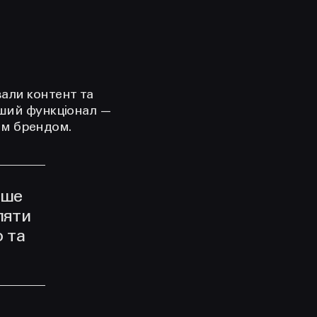
али контент та
рший функціонал —
тим брендом.
ише
ляти
ю та