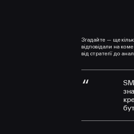
Згадайте — ще кіль
відповідали на ком
від стратегії до ан
SM
зна
кре
бут