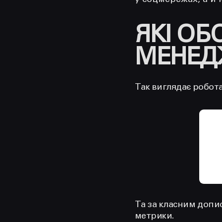
у соцмережах, а й 
ЯКІ ОБ
МЕНЕД
Так виглядає робот
Та за класним допис
метрики.