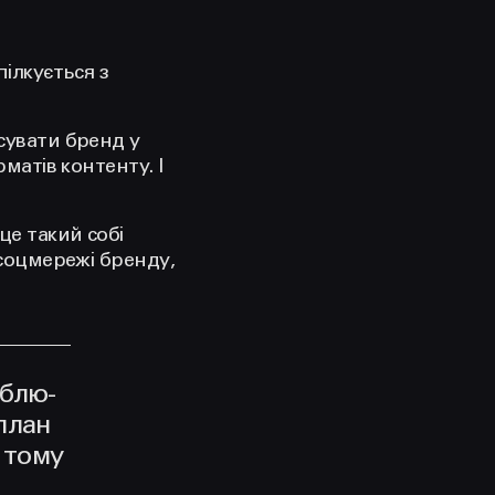
пілкується з
осувати бренд у
матів контенту. І
це такий собі
 соцмережі бренду,
блю-
план
 тому