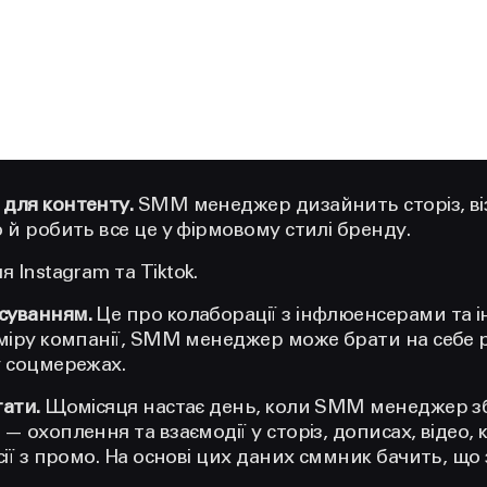
для контенту.
SMM менеджер дизайнить сторіз, віз
 й робить все це у фірмовому стилі бренду.
я Instagram та Tiktok.
суванням.
Це про колаборації з інфлюенсерами та 
зміру компанії, SMM менеджер може брати на себе 
у соцмережах.
ати.
Щомісяця настає день, коли SMM менеджер зб
 охоплення та взаємодії у сторіз, дописах, відео, к
сії з промо. На основі цих даних сммник бачить, щ