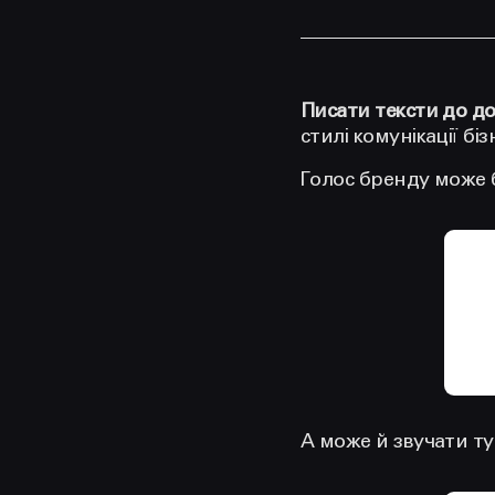
Писати тексти до доп
стилі комунікації біз
Голос бренду може 
А може й звучати т