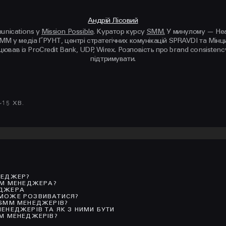
Андрій Лісовий
unications у
Mission Possible
. Куратор курсу
SMM.
У минулому — Head
MM у медіа ҐРУНТ, центрі стратегічних комунікацій SPRAVDI та Мінци
ював із ProCredit Bank, UDP, Wirex. Розповість про brand consistenc
підтримувати.
~
15
ХВ.
НЕДЖЕР?
MM МЕНЕДЖЕРА?
ЕДЖЕРА
МОЖЕ РОЗВИВАТИСЯ?
 SMM МЕНЕДЖЕРІВ?
ЕНЕДЖЕРІВ ТА ЯК З НИМИ БУТИ
MM МЕНЕДЖЕРІВ?