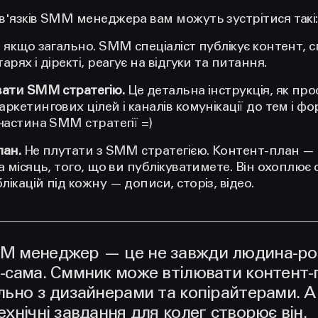
в'язків SMM менеджера вам можуть зустрітися такі:
 якщо загально. SMM спеціаліст публікує контент, с
рях і діректі, реагує на відгуки та питання.
вати SMM стратегію.
Це детальна інструкція, як пр
кетингових цілей і каналів комунікації до тем і фор
частина SMM стратегії =)
лан.
Не плутати з SMM стратегією. Контент-план — 
а місяць, того, що ви публікуватимете. Він охоплює
ікацій під кожну — дописи, сторіз, відео.
M менеджер — це не завжди людина-ро
е-сама. Сммник може втілювати контент-
льно з дизайнерами та копірайтерами. А
ехнічні завдання для колег створює він.