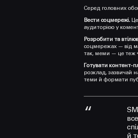
Серед головних обо
Вести соцмережі.
Це
аудиторією у комента
Розробити та втілю
соцмережах — від мар
так, меми — це теж 
Готувати контент-п
розклад, зазвичай н
теми й формати публ
SM
вс
спі
й т