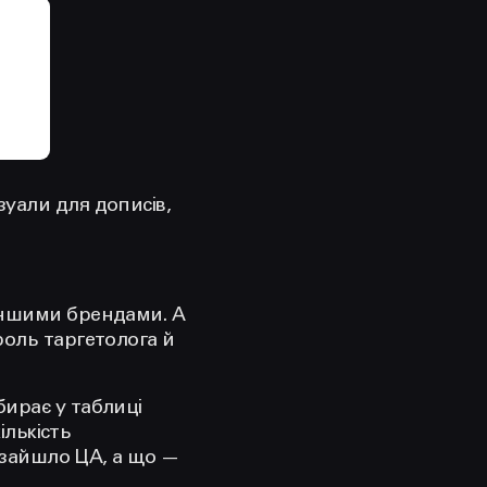
уали для дописів,
іншими брендами. А
роль таргетолога й
ирає у таблиці
ількість
о зайшло ЦА, а що —