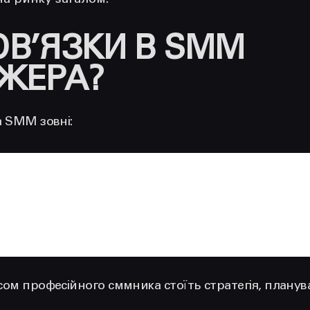
на ринку загалом.
ОВ’ЯЗКИ В SMM
ЖЕРА?
а SMM зовні:
ом професійного сммника стоїть стратегія, планува