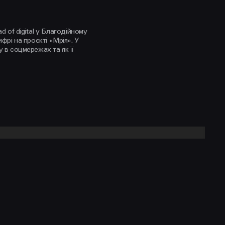
 of digital у Благодійному
фрі на проєкті «Мрія». У
y в соцмережах та як її