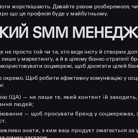
имоги жорсткішають. Давайте разом розберемося, 
про що ця професія буде у майбутньому.
АКИЙ SMM МЕНЕДЖ
е просто той чи та, хто веде інсту й створює допи
 лише у маркетингу, а й в цілому бізнес-стратегії 
икористовувати соцмережі, щоб досягати цілей бізн
є окремо. Щоб робити ефективну комунікацію у со
и:
ію (ЦА)
— не лише те, який контент їй заходить, а
жання людей;
ціювання
— щоб просувати бренд у соцмережах, 
ст.
ажливо знати, з ким ваш продукт змагається за у