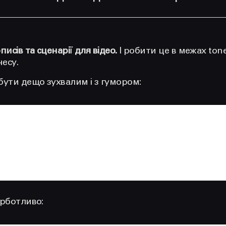
исів та сценарії для відео
.
І робити це в межах tone
несу.
бути дещо зухвалим і з гумором:
урботливо: