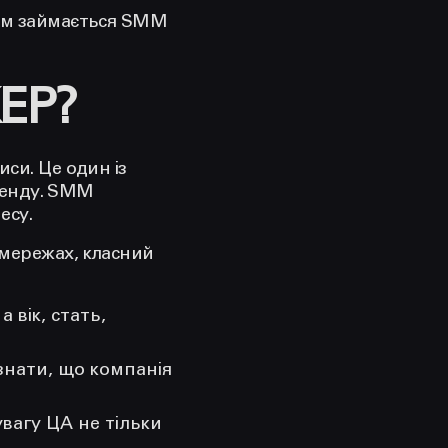
чим займається SMM
ЕР?
си. Це один із
бренду. SMM
есу.
цмережах, класний
 вік, стать,
знати, що компанія
вагу ЦА не тільки