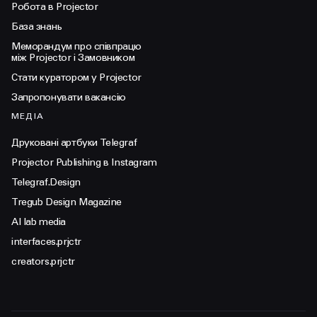
Робота в Projector
База знань
Меморандум про співпрацю
між Projector і Замовником
Стати куратором у Projector
Запропонувати вакансію
МЕДІА
Друковані артбуки Telegraf
Projector Publishing в Instagram
Telegraf.Design
Tregub Design Magazine
AI lab media
interfaces.prjctr
creators.prjctr