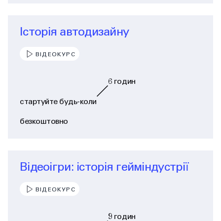
Історія автодизайну
ВІДЕОКУРС
6
годин
стартуйте будь-коли
безкоштовно
Відеоігри: історія гейміндустрії
ВІДЕОКУРС
9
годин