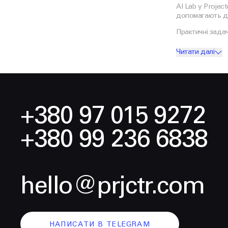
AI Lab у Projec
допомагають ди
Практичні зада
Читати далі
+380 97 015 9272
+380 99 236 6838
hello@prjctr.com
НАПИСАТИ В TELEGRAM