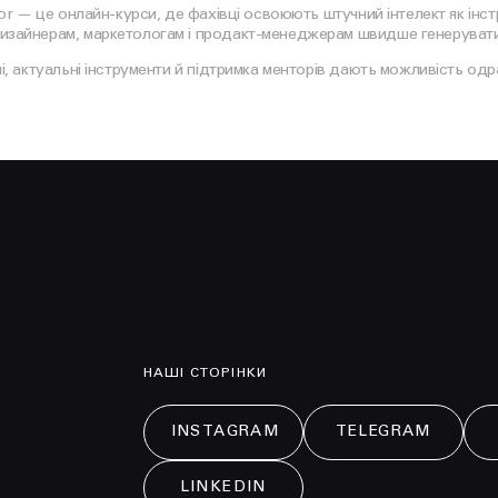
tor — це онлайн-курси, де фахівці освоюють штучний інтелект як інст
зайнерам, маркетологам і продакт-менеджерам швидше генерувати і
чі, актуальні інструменти й підтримка менторів дають можливість од
НАШІ СТОРІНКИ
INSTAGRAM
TELEGRAM
LINKEDIN