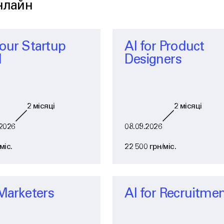
онлайн
Your Startup
AI for Product
I
Designers
2
місяці
2
місяці
2026
08.09.2026
міс.
22 500 грн/міс.
 Marketers
AI for Recruitme