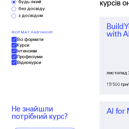
будь-який
курсів 
без досвіду
з досвідом
Build 
ФОРМАТ НАВЧАННЯ
with A
Всі формати
Курси
Інтенсиви
Професіуми
Відеокурси
листопад 
19 500 грн/
Не знайшли
AI for
потрібний курс?