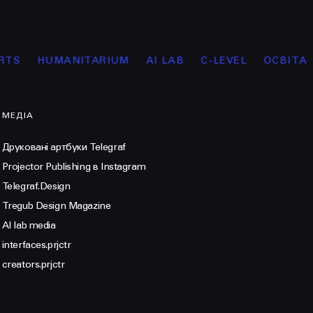
S
HUMANITARIUM
AI LAB
С-LEVEL
ОСВІТА
МЕДІА
Друковані артбуки Telegraf
Projector Publishing в Instagram
Telegraf.Design
Tregub Design Magazine
AI lab media
interfaces.prjctr
creators.prjctr