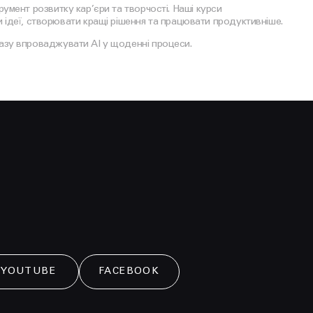
румент розвитку кар’єри та творчості. Наші курси
деї, створювати кращі рішення та працювати продуктивніше.
разу впроваджувати AI у щоденні процеси.
YOUTUBE
FACEBOOK