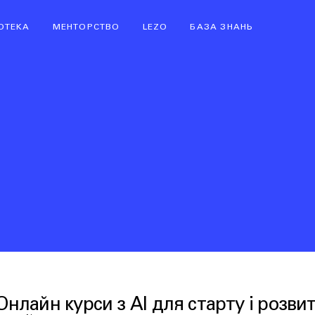
ІОТЕКА
МЕНТОРСТВО
LEZO
БАЗА ЗНАНЬ
нлайн курси з AI для старту і розвитку