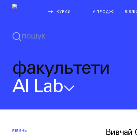
КУРСИ
У ПРОДЖІ
БІБЛ
факультети
AI Lab
РІВЕНЬ
Вивчай О