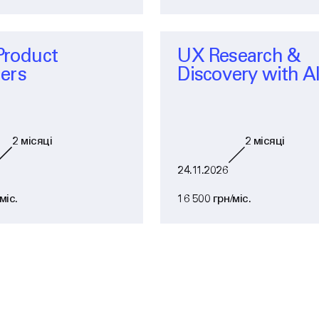
 Product
UX Research &
ers
Discovery with A
2
місяці
2
місяці
24.11.2026
міс.
16 500 грн/міс.