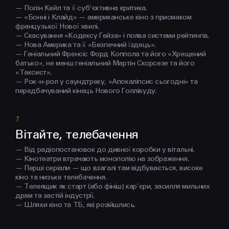
— Полін Кейл та її суб'єктивна критика.
— «Бонні і Клайд» — американське кіно з присмаком
французької Нової хвилі.
— Скасування «Кодексу Гейза» і поява системи рейтингів.
— Нова Америка та її «Безпечний їздець».
— Геніальний Френсіс Форд Коппола та його «Хрещений
батько», не менш геніальний Мартін Скорсезе та його
«Таксист».
— Рок-н-рол у саундтреку, «Апокаліпсис сьогодні» та
передбачуваний кінець Нового Голлівуду.
Вітайте, телебачення
— Від радіопостановок до дивної коробки у вітальні.
— Кінотеатри втрачають монополію на зображення.
— Перші серіали — що взагалі там відбувається, високе
кіно та низьке телебачення.
— Телеящик як старт (або фініш) кар’єри, засилля мильних
драм та застій індустрії.
— Шляхи кіно та ТБ, які розійшлись.