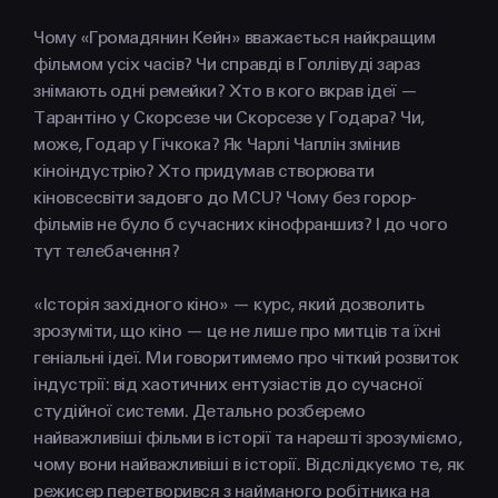
FACEBOOK
LINKEDIN
Чому «Громадянин Кейн» вважається найкращим
фільмом усіх часів? Чи справді в Голлівуді зараз
знімають одні ремейки? Хто в кого вкрав ідеї —
Тарантіно у Скорсезе чи Скорсезе у Годара? Чи,
може, Годар у Гічкока? Як Чарлі Чаплін змінив
кіноіндустрію? Хто придумав створювати
кіновсесвіти задовго до MCU? Чому без горор-
фільмів не було б сучасних кінофраншиз? І до чого
тут телебачення?
«Історія західного кіно» — курс, який дозволить
зрозуміти, що кіно — це не лише про митців та їхні
геніальні ідеї. Ми говоритимемо про чіткий розвиток
індустрії: від хаотичних ентузіастів до сучасної
студійної системи. Детально розберемо
найважливіші фільми в історії та нарешті зрозуміємо,
чому вони найважливіші в історії. Відслідкуємо те, як
режисер перетворився з найманого робітника на