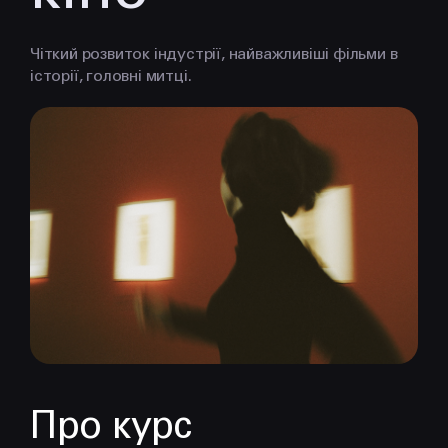
Чіткий розвиток індустрії, найважливіші фільми в
історії, головні митці.
КОНТАКТИ
+38 097 015 92 72
+38 099 236 68 38
hello@prjctr.com
Про курс
INSTAGRAM
TELEGRAM
YOUTUBE