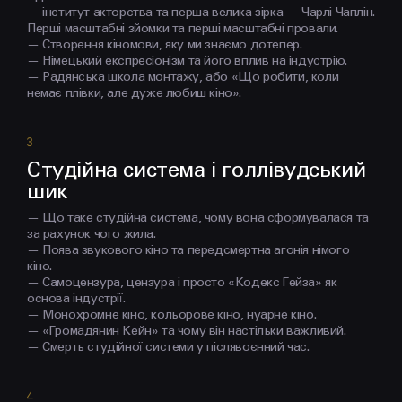
— інститут акторства та перша велика зірка — Чарлі Чаплін.
Перші масштабні зйомки та перші масштабні провали.
— Створення кіномови, яку ми знаємо дотепер.
— Німецький експресіонізм та його вплив на індустрію.
— Радянська школа монтажу, або «Що робити, коли
немає плівки, але дуже любиш кіно».
Студійна система і голлівудський
шик
— Що таке студійна система, чому вона сформувалася та
за рахунок чого жила.
— Поява звукового кіно та передсмертна агонія німого
кіно.
— Самоцензура, цензура і просто «Кодекс Гейза» як
основа індустрії.
— Монохромне кіно, кольорове кіно, нуарне кіно.
— «Громадянин Кейн» та чому він настільки важливий.
— Смерть студійної системи у післявоєнний час.