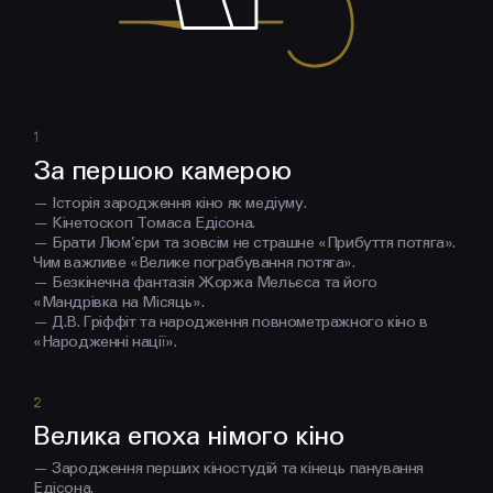
За першою камерою
— Історія зародження кіно як медіуму.
— Кінетоскоп Томаса Едісона.
— Брати Люм’єри та зовсім не страшне «Прибуття потяга».
Чим важливе «Велике пограбування потяга».
— Безкінечна фантазія Жоржа Мельєса та його
«Мандрівка на Місяць».
— Д.В. Гріффіт та народження повнометражного кіно в
«Народженні нації».
Велика епоха німого кіно
— Зародження перших кіностудій та кінець панування
Едісона.