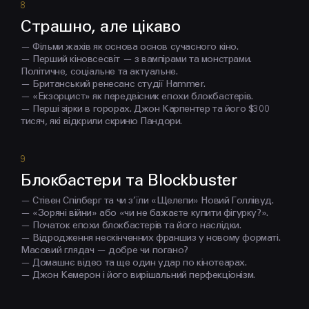
Страшно, але цікаво
— Фільми жахів як основа основ сучасного кіно.
— Перший кіновсесвіт — з вампірами та монстрами.
Політичне, соціальне та актуальне.
— Британський ренесанс студії Hammer.
— «Екзорцист» як передвісник епохи блокбастерів.
— Перші зірки в горорах. Джон Карпентер та його $300
тисяч, які відкрили скриню Пандори.
Блокбастери та Blockbuster
— Стівен Спілберг та чи з’їли «Щелепи» Новий Голлівуд.
— «Зоряні війни» або «чи не бажаєте купити фігурку?».
— Початок епохи блокбастерів та його наслідки.
— Відродження нескінченних франшиз у новому форматі.
Масовий глядач — добре чи погано?
— Домашнє відео та ще один удар по кінотеарах.
— Джон Кемерон і його вирішальний перфекціонізм.