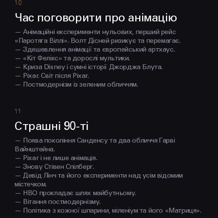
Час поговорити про анімацію
— Анімаційні експерименти нульових, перший рейс
«Паротяга Віллі». Волт Дісней ризикує та перемагає.
— Здешевлення анімації та європейський артхаус.
— «Кіт Фелікс» та дорослі мультики.
— Криза Disney і сумні історії Джорджа Блута.
— Pixar. Світ після Pixar.
— Постмодернізм із зеленим обличчям.
Страшні 90-ті
— Поява покоління Санденсу та два обличчя Гарві
Вайнштейна.
— Pixar і не лише анімація.
— Знову Стівен Спілберг.
— Девід Лінч та його експерименти над усім відомим
містечком.
— HBO прокладає шлях майбутньому.
— Вітання постмодернізму.
— Політика з кожної шпарини, міленіум та його «Матриця».