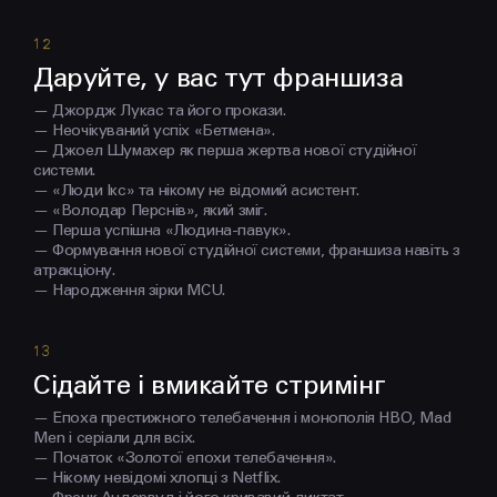
Даруйте, у вас тут франшиза
— Джордж Лукас та його прокази.
— Неочікуваний успіх «Бетмена».
— Джоел Шумахер як перша жертва нової студійної
системи.
— «Люди Ікс» та нікому не відомий асистент.
— «Володар Перснів», який зміг.
— Перша успішна «Людина-павук».
— Формування нової студійної системи, франшиза навіть з
атракціону.
— Народження зірки MCU.
Сідайте і вмикайте стримінг
— Епоха престижного телебачення і монополія HBO, Mad
Men і серіали для всіх.
— Початок «Золотої епохи телебачення».
— Нікому невідомі хлопці з Netflix.