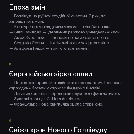
Епоха змін
— Голлівуд на руїнах студійної системи. Зірки, які
заправляють усім.
— Конкуренція з невідомим звіром — телебаченням.
— Біллі Вайлдер — ідеальний режисер у неідеальні часи.
— Акіра Куросава — японські нотки західного кіно.
— Серджіо Леони — італійські нотки західного кіно.
— Альфред Гічкок — той, хто все змінив.
Європейська зірка слави
— Поствоєнні тривоги італійського неореалізму. Ренесанс
страждань богеми у стрічках Федеріко Фелліні.
— Дивні захоплення європейців науковою фантастикою.
— Зухвалі хлопці з Cahiers du cinema.
— Французька Нова хвиля, яка змила старе кіно.
Свіжа кров Нового Голлівуду