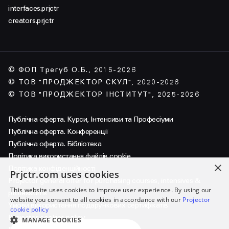
interfaces.prjctr
creators.prjctr
© ФОП Трегуб О.Б., 2015-2026
© ТОВ "ПРОДЖЕКТОР СКУЛ", 2020-2026
© ТОВ "ПРОДЖЕКТОР ІНСТИТУТ", 2025-2026
Публічна оферта. Курси, Інтенсиви та Професіуми
Публічна оферта. Конференції
Публічна оферта. Бібліотека
Політика використання файлів cookie
×
Політика конфіденційності
Prjctr.com uses cookies
Projector general offer for purchasing courses, intensives &
This website uses cookies to improve user experience. By using our
professiums
website you consent to all cookies in accordance with our
Projector
Умови використання подарункових сертифікатів
cookie policy
Projector cookies policy
MANAGE COOKIES