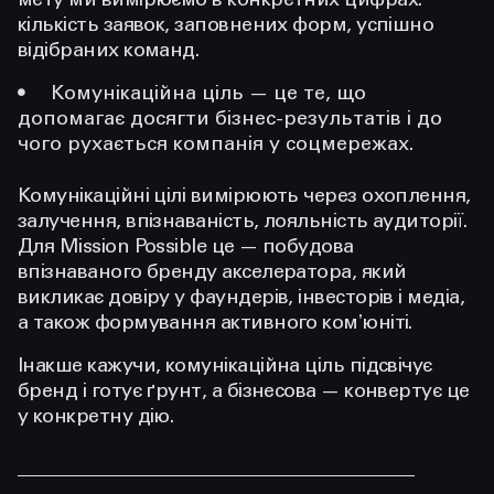
мету ми вимірюємо в конкретних цифрах:
кількість заявок, заповнених форм, успішно
відібраних команд.
Комунікаційна ціль
— це те, що
допомагає досягти бізнес-результатів і
до
чого рухається компанія у соцмережах.
Комунікаційні цілі вимірюють через охоплення,
залучення, впізнаваність, лояльність аудиторії.
Для Mission Possible це — побудова
впізнаваного бренду акселератора, який
викликає довіру у фаундерів, інвесторів і медіа,
а також формування активного комʼюніті.
Інакше кажучи, комунікаційна ціль підсвічує
бренд і готує ґрунт, а бізнесова — конвертує це
у конкретну дію.