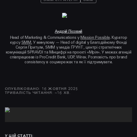
Андрій Лісовий
Head of Marketing & Communications у
Mission Possible
. Куратор
курсу
SMM.
У минулому — Head of digital у Благодійному Фонді
Сергія Притули, SMM у медіа ҐРУНТ, центрі стратегічних
комунікацій SPRAVDI та Мінцифрі на проєкті «Мрія». У межах агенцій
співпрацював із ProCredit Bank, UDP, Wirex. Розповість про brand
consistency в соцмережах та як її підтримувати.
ОПУБЛІКОВАНО
:
16 ЖОВТНЯ 2025
ТРИВАЛІСТЬ ЧИТАННЯ
: ~
16
ХВ.
У ЦІЙ СТАТТІ
: