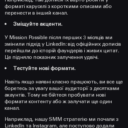
Наприклад, такі дописи їх варто робити у
форматі каруселі з короткими описами або
перенести в інший канал.
Зміщуйте акценти.
У Mission Possible після перших 3 місяців ми
змінили підхід у LinkedIn: від офіційних дописів
перейшли до історій фаундерів і живих цитат.
Це підняло показник залучення удвічі.
Тестуйте нові формати.
Навіть якщо наявні класно працюють, ви все ще
боретесь за увагу вашої аудиторії з десятками
акаунтів. Тому не бійтеся пробувати нові
формати контенту або ж залучати ще один
канал.
Наприклад, нашу SMM стратегію ми почали з
LinkedIn та Instagram, але поступово додали