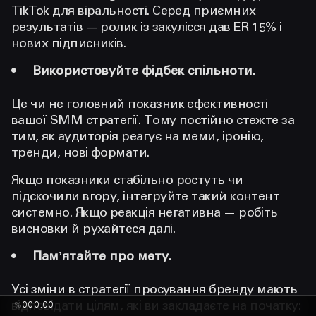
TikTok для віральності. Серед приємних
результатів — ролик із закулісся дав ER 15% і
нових підписників.
Використовуйте фідбек спільноти.
Це чи не головний показник ефективності
вашої SMM стратегії. Тому постійно стежте за
тим, як аудиторія реагує на меми, іронію,
тренди, нові формати.
Якщо показники стабільно ростуть чи
підскочили вгору, інтегруйте такий контент
системно. Якщо реакція негативна — робіть
висновки й рухайтеся далі.
Памʼятайте про мету.
Усі зміни в стратегії просування бренду мають
відповідати цілям, які ви закладаєте на початку:
%
000.00