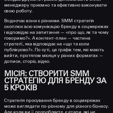
менеджеру приємно та ефективно виконувати
свою роботу.
Водночас вони є різними. SMM стратегія
охоплює всю комунікацію бренду в соцмережах
і відповідає на запитання — «про що, як та чому
говоримо?». А контент-план — частина
стратегії, яка відповідає на «що та коли
публікуємо?». По суті, це графік тем, які мають
вийти, протягом місяця у різних форматах —
дописи, сторіз, відео.
МІСІЯ: СТВОРИТИ SMM
СТРАТЕГІЮ ДЛЯ БРЕНДУ ЗА
5 КРОКІВ
Стратегія просування бренду
в соцмережах
може виглядати по-різному для різного бізнесу.
Але коли ви її розробляєте, є етапи, які не