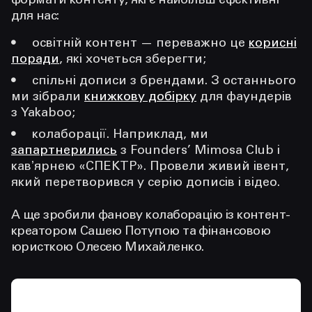
формати контенту, які є найбільш ефективні
для нас:
освітній контент — переважно це
корисні
поради
, які хочеться зберегти;
спільні дописи з брендами. З останнього
ми зібрали
книжкову добірку
для фаундерів
з Yakaboo;
колаборації. Наприклад, ми
запартнерились
з Founders’ Mimosa Club і
кавʼярнею «СПЕКТР». Провели живий івент,
який перетворився у серію дописів і відео.
А ще зробили фанову колаборацію із контент-
креатором Сашею Потупою та фінансовою
юристкою Олесею Михайленко.