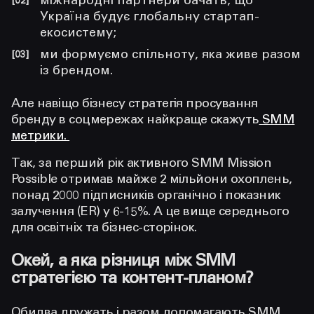
міжнародні партнери бачать, що
Україна будує глобальну стартап-
екосистему;
ми формуємо спільноту, яка живе разом
із брендом.
Але навіщо бізнесу стратегія просування
бренду в соцмережах найкраще скажуть
SMM
метрики.
Так, за перший рік активного SMM Mission
Possible отримав майже 2 мільйони охоплень,
понад 2000 підписників органічно і показник
залучення (ER) у 6-15%. А це вище середнього
для освітніх та бізнес-сторінок.
Окей, а яка різниця між SMM
стратегією та контент-планом?
Обидва дружать і разом допомагають SMM