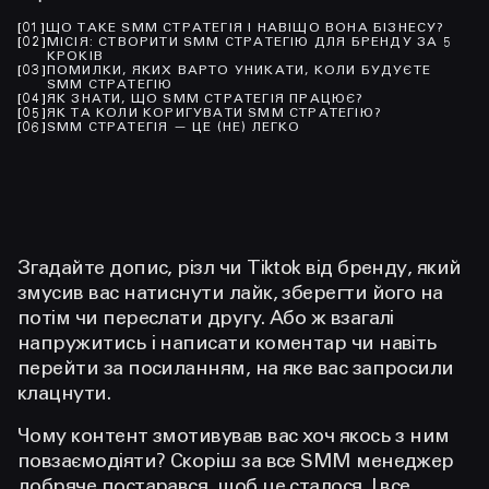
[
01
]
ЩО ТАКЕ SMM СТРАТЕГІЯ І НАВІЩО ВОНА БІЗНЕСУ?
[
02
]
МІСІЯ: СТВОРИТИ SMM СТРАТЕГІЮ ДЛЯ БРЕНДУ ЗА 5
КРОКІВ
[
03
]
ПОМИЛКИ, ЯКИХ ВАРТО УНИКАТИ, КОЛИ БУДУЄТЕ
SMM СТРАТЕГІЮ
[
04
]
ЯК ЗНАТИ, ЩО SMM СТРАТЕГІЯ ПРАЦЮЄ?
[
05
]
ЯК ТА КОЛИ КОРИГУВАТИ SMM СТРАТЕГІЮ?
[
06
]
SMM СТРАТЕГІЯ — ЦЕ (НЕ) ЛЕГКО
Згадайте допис, різл чи Tiktok від бренду, який
змусив вас натиснути лайк, зберегти його на
потім чи переслати другу. Або ж взагалі
напружитись і написати коментар чи навіть
перейти за посиланням, на яке вас запросили
клацнути.
Чому контент змотивував вас хоч якось з ним
повзаємодіяти? Скоріш за все SMM менеджер
добряче постарався, щоб це сталося. І все