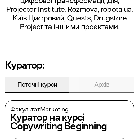
цифрової трансформації, Дія,
Projector Institute, Rozmova,
robota.ua
,
Київ Цифровий, Quests, Drugstore
Project та іншими проєктами.
Куратор:
Поточні курси
Архів
Факультет
Marketing
Куратор на курсі
Copywriting Beginning