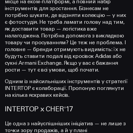
місце на еком-платформі, а повний набір
інструментів для зростання. Бізнесам не
потрібно шукати, де відзняти колекцію — у них
є фотостудія. Не треба ламати голову над тим,
як доставити товар — логістика вже
налагоджена. Потрібна допомога з викладкою
товару чи просуванням? Це теж не проблема. І
головне — бренди отримують видимість: їх не
будуть ставити подалі від кросівок Adidas або
сукні Armani Exchange. Якщо у вас є бажання
рости — тут є всі умови, щоб почати.
Одним із найсильніших інструментів у стратегії
INTERTOP є колаборації. Пропоную поглянути
на кілька яскравих кейсів.
INTERTOP x CHER'17
Це одна з найуспішніших ініціатив — не лише з
точки зору продажів, а й у плані