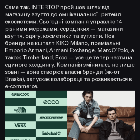
Саме так. INTERTOP пройшов шлях від
магазину взуття до омніканальної ритейл-
екосистеми. Сьогодні компанія управляє 14
різними мережами, серед яких — магазини
взуття, одягу, косметики та аутлети. Нові
бренди на кшталт KIKO Milano, преміальні
Emporio Armani, Armani Exchange, Marc O’Polo, а
також Timberland, Ecco — усе це тепер частина
єдиного холдингу. Компанія змінилась не лише
зовні — вона створює власні бренди (як-от
Braska), запускає колаборації та розвивається в
e-commerce.