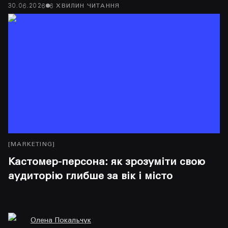
30.06.2026
6
ХВИЛИН
ЧИТАННЯ
29
[
MARKETING
]
[
M
Кастомер-персона: як зрозуміти свою
Б
аудиторію глибше за вік і місто
і
Олена Покальчук