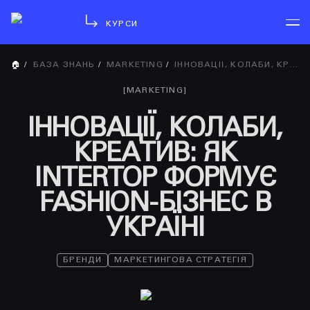
КУРСИ
🏠
/
БАЗА ЗНАНЬ
/
MARKETING
/
ІННОВАЦІЇ, КОЛАБИ, КРЕАТИВ: ЯК INTERTOP ФОРМУЄ FASHION-БІЗНЕС В УКРАЇНІ
[
MARKETING
]
ІННОВАЦІЇ, КОЛАБИ,
КРЕАТИВ: ЯК
INTERTOP ФОРМУЄ
FASHION-БІЗНЕС В
УКРАЇНІ
БРЕНДИ
МАРКЕТИНГОВА СТРАТЕГІЯ