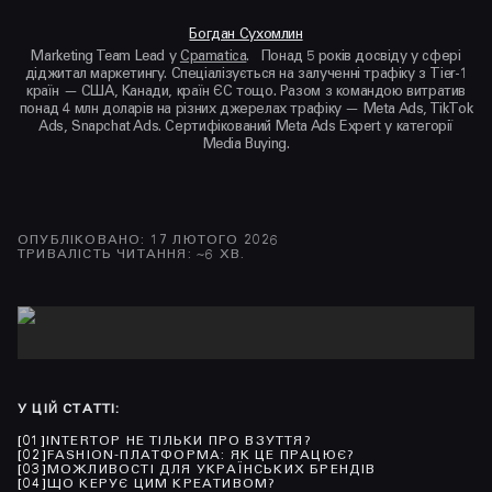
Богдан Сухомлин
Marketing Team Lead у
Cpamatica
. Понад 5 років досвіду у сфері
діджитал маркетингу. Спеціалізується на залученні трафіку з Tier-1
країн — США, Канади, країн ЄС тощо. Разом з командою витратив
понад 4 млн доларів на різних джерелах трафіку — Meta Ads, TikTok
Ads, Snapchat Ads. Сертифікований Meta Ads Expert у категорії
Media Buying.
ОПУБЛІКОВАНО
:
17 ЛЮТОГО 2026
ТРИВАЛІСТЬ ЧИТАННЯ
: ~
6
ХВ.
У ЦІЙ СТАТТІ
:
[
01
]
INTERTOP НЕ ТІЛЬКИ ПРО ВЗУТТЯ?
[
02
]
FASHION-ПЛАТФОРМА: ЯК ЦЕ ПРАЦЮЄ?
[
03
]
МОЖЛИВОСТІ ДЛЯ УКРАЇНСЬКИХ БРЕНДІВ
[
04
]
ЩО КЕРУЄ ЦИМ КРЕАТИВОМ?