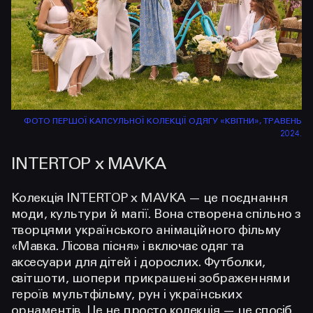
ФОТО ПЕРШОЇ КАПСУЛЬНОЇ КОЛЕКЦІЇ ОДЯГУ «КВІТНИ», ТРАВЕНЬ
2024.
INTERTOP x MAVKA
Колекція INTERTOP x MAVKA — це поєднання
моди, культури й магії. Вона створена спільно з
творцями українського анімаційного фільму
«Мавка. Лісова пісня» і включає одяг та
аксесуари для дітей і дорослих. Футболки,
світшоти, шопери прикрашені зображеннями
героїв мультфільму, рун і українських
орнаментів. Це не просто колекція — це спосіб