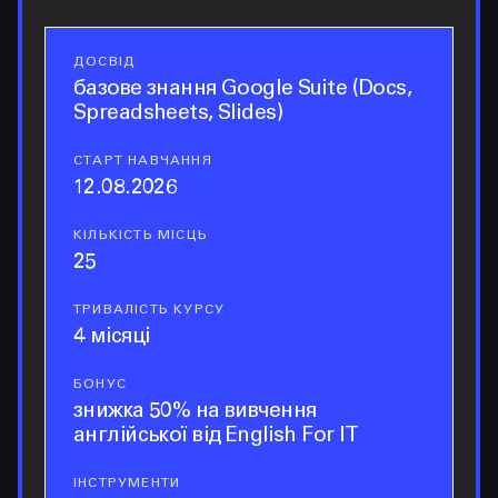
ДОСВІД
досвід
базове знання Google Suite (Docs,
Spreadsheets, Slides)
СТАРТ НАВЧАННЯ
старт навчання
12.08.2026
КІЛЬКІСТЬ МІСЦЬ
кількість місць
25
ТРИВАЛІСТЬ КУРСУ
тривалість курсу
4 місяці
БОНУС
бонус
знижка 50% на вивчення
англійської від English For IT
ІНСТРУМЕНТИ
інструменти