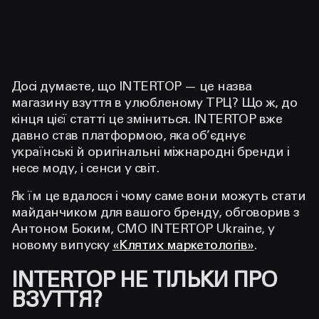
Досі думаєте, що INTERTOP — це назва
магазину взуття в улюбленому ТРЦ? Що ж, до
кінця цієї статті це зміниться. INTERTOP вже
давно став платформою, яка об’єднує
українські й оригінальні міжнародні бренди і
несе моду, і сенси у світ.
Як їм це вдалося і чому саме вони можуть стати
майданчиком для вашого бренду, обговорив з
Антоном Боким, СМО INTERTOP Ukraine, у
новому випуску
«Клятих маркетологів»
.
INTERTOP НЕ ТІЛЬКИ ПРО
ВЗУТТЯ?