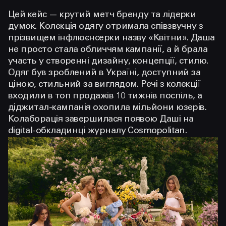
Цей кейс — крутий метч бренду та лідерки
думок. Колекція одягу отримала співзвучну з
прізвищем інфлюєнсерки назву «Квітни». Даша
не просто стала обличчям кампанії, а й брала
участь у створенні дизайну, концепції, стилю.
Одяг був зроблений в Україні, доступний за
ціною, стильний за виглядом. Речі з колекції
входили в топ продажів 10 тижнів поспіль, а
діджитал-кампанія охопила мільйони юзерів.
Колаборація завершилася появою Даші на
digital-обкладинці журналу Cosmopolitan.