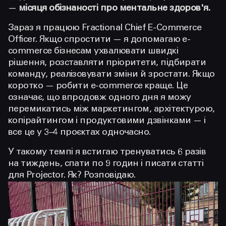
—
місяця обізнаності про ментальне здоров'я.
Зараз я працюю Fractional Chief E-Commerce
Officer. Якщо спростити — я допомагаю e-
commerce бізнесам ухвалювати швидкі
рішення, розставляти пріоритети, підбирати
команду, реалізовувати зміни й зростати. Якщо
коротко — робити e-commerce краще. Це
означає, що впродовж одного дня я можу
перемикатись між маркетингом, архітектурою,
копірайтингом і продуктовими дзвінками — і
все це у 3–4 проєктах одночасно.
У такому темпі я встигаю тренуватись 6 разів
на тиждень, спати по 9 годин і писати статті
для Projector. Як? Розповідаю.