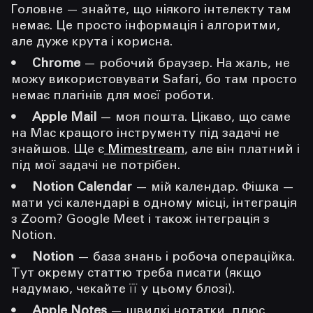
Головне — знайте, що ніякого інтелекту там
немає. Це просто інформація і алгоритми,
але дуже крута і корисна.
Chrome
— робочий браузер. На жаль, не
можу використовувати Safari, бо там просто
немає плагінів для моєї роботи.
Apple Mail
— моя пошта. Цікаво, що саме
на Mac кращого інструменту під задачі не
знайшов. Ще є
Mimestream
, але він платний і
під мої задачі не потрібен.
Notion Calendar
— мій календар. Фішка —
мати усі календарі в одному місці, інтеграція
з Zoom? Google Meet і також інтеграція з
Notion.
Notion
— база знань і робоча операційка.
Тут окрему статтю треба писати (якщо
надумаю, чекайте її у цьому блозі).
Apple Notes
— швидкі нотатки, плюс