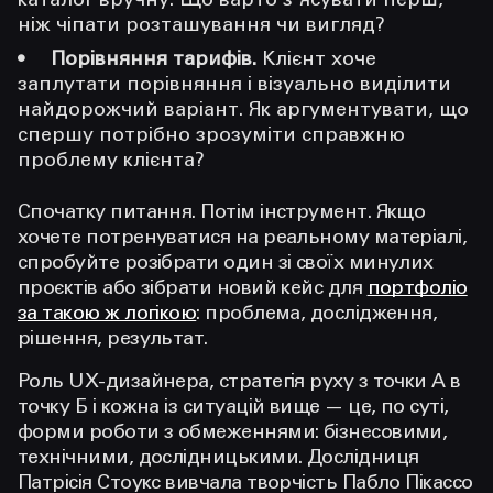
каталог вручну. Що варто з'ясувати перш,
ніж чіпати розташування чи вигляд?
Порівняння тарифів.
Клієнт хоче
заплутати порівняння і візуально виділити
найдорожчий варіант. Як аргументувати, що
спершу потрібно зрозуміти справжню
проблему клієнта?
Спочатку питання. Потім інструмент. Якщо
хочете потренуватися на реальному матеріалі,
спробуйте розібрати один зі своїх минулих
проєктів або зібрати новий кейс для
портфоліо
за такою ж логікою
: проблема, дослідження,
рішення, результат.
Роль UX-дизайнера, стратегія руху з точки А в
точку Б і кожна із ситуацій вище — це, по суті,
форми роботи з обмеженнями: бізнесовими,
технічними, дослідницькими. Дослідниця
Патрісія Стоукс вивчала творчість Пабло Пікассо