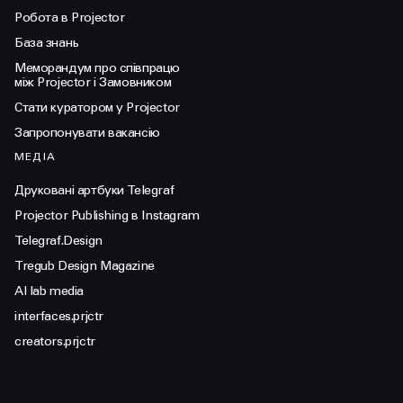
Робота в Projector
База знань
Меморандум про співпрацю
між Projector і Замовником
Стати куратором у Projector
Запропонувати вакансію
МЕДІА
Друковані артбуки Telegraf
Projector Publishing в Instagram
Telegraf.Design
Tregub Design Magazine
AI lab media
interfaces.prjctr
creators.prjctr