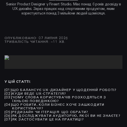
Senior Product Designer у Fireart Studio. Має понад 6 років досвіду в
UX-дизайні. Зараз працює над спортивним продуктом, яким
користуються понад 3 мільйони людей щомісяця.
ОПУБЛІКОВАНО
:
07 ЛИПНЯ 2026
ТРИВАЛІСТЬ ЧИТАННЯ
: ~
11
ХВ.
У ЦІЙ СТАТТІ
:
[
01
]
ЩО БАЛАНСУЄ UX-ДИЗАЙНЕР У ЩОДЕННІЙ РОБОТІ?
[
02
]
КУДИ ВЕДЕ UX-СТРАТЕГІЯ?
[
03
]
ЧОМУ СЛОВА КОРИСТУВАЧІВ РОЗХОДЯТЬСЯ З
ЇХНЬОЮ ПОВЕДІНКОЮ?
[
04
]
ЩО РОБИТИ, КОЛИ БІЗНЕС ХОЧЕ ЗАШКОДИТИ
КОРИСТУВАЧУ?
[
05
]
РЕДИЗАЙН ЧИ ІТЕРАЦІЯ: ЩО ОБРАТИ?
[
06
]
ЯК ДОСЛІДЖУВАТИ АУДИТОРІЮ, ЯКОЇ ВИ НЕ ЗНАЄТЕ?
[
07
]
ЯК ЗАСТОСУВАТИ ЦЕ НА ПРАКТИЦІ?