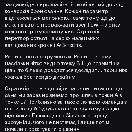
заздалегідь: персоналізація, мобільний досвід,
конверсія бронювання. Кожен параметр
відстежується метрикою, і саме тому ще до
макетів варто прорахувати
user flow — логіку
кожного кроку користувача
. Стратегія
перетворюється на серію маленьких
валідованих кроків і A/B-тестів.
Різниця не в інструментах. Різниця в тому,
наскільки чітко видно точку Б. Що розмитіша
ціль, то більше доведеться дослідити, перш ніж
узагалі братися до дизайну.
Стратегія — це відповідь на одне питання: що
саме ми зараз не знаємо про шлях з точки А в
точку Б? Приблизно за такою логікою команда з
п'яти людей будувала
оновлену комунікацію
підписки «Плюхс» для «Сільпо»
: спершу
зрозуміли, чого не вистачає, і лише потім
почали проєктувати рішення.