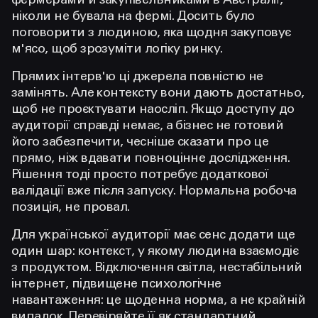
фермерами й закупівельниками в Австралії,
ніколи не бувала на фермі. Досить було
поговорити з людиною, яка щодня закуповує
м'ясо, щоб зрозуміти логіку ринку.
Прямих інтерв'ю ці джерела повністю не
замінять. Але контексту вони дають достатньо,
щоб не проєктувати наосліп. Якщо доступу до
аудиторії справді немає, а бізнес не готовий
його забезпечити, чесніше сказати про це
прямо, ніж вдавати повноцінне дослідження.
Рішення тоді просто потребує додаткової
валідації вже після запуску. Нормальна робоча
позиція, не провал.
Для української аудиторії має сенс додати ще
один шар: контекст, у якому людина взаємодіє
з продуктом. Відключення світла, нестабільний
інтернет, підвищене психологічне
навантаження: це щоденна норма, а не крайній
випадок. Перевіряйте її як стандартний