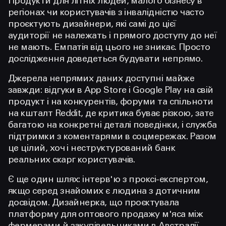
Продукти для літніх людей, малого бізнесу в
регіонах чи користувачів з інвалідністю часто
проєктують дизайнери, які самі до цієї
аудиторії не належать і прямого доступу до неї
не мають. Емпатія від цього не зникає. Просто
дослідження доведеться будувати непрямо.
Джерела непрямих даних доступні майже
завжди: відгуки в App Store і Google Play на свій
продукт і на конкурентів, форуми та спільноти
на кшталт Reddit, де критика буває різкою, зате
багатою на конкретні деталі поведінки, і служба
підтримки з коментарями в соцмережах. Разом
це цілий, хоч і неструктурований банк
реальних скарг користувачів.
Є ще один шлях: інтерв'ю з проксі-експертом,
якщо серед знайомих є людина з дотичним
досвідом. Дизайнерка, що проєктувала
платформу для оптового продажу м'яса між