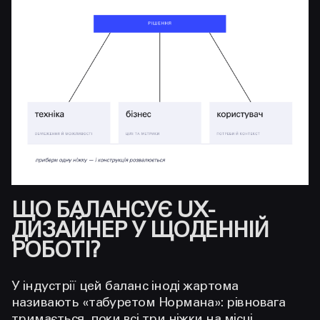
ЩО БАЛАНСУЄ UX-
ДИЗАЙНЕР У ЩОДЕННІЙ
РОБОТІ?
У індустрії цей баланс іноді жартома
називають «табуретом Нормана»: рівновага