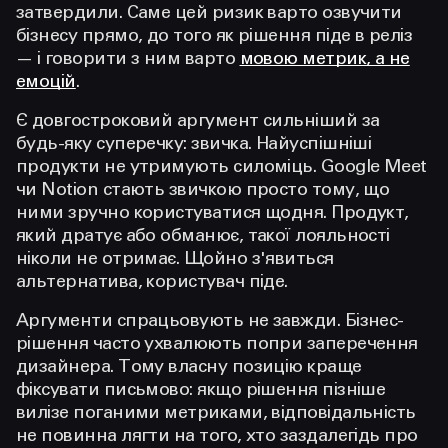
затвердили. Саме цей ризик варто озвучити
бізнесу прямо, до того як рішення піде в реліз
— і говорити з ним варто
мовою метрик, а не
емоцій
.
Є довгостроковий аргумент сильніший за
будь-яку суперечку: звичка. Найуспішніші
продукти не утримують силоміць. Google Meet
чи Notion стають звичкою просто тому, що
ними зручно користуватися щодня. Продукт,
який дратує або обманює, такої лояльності
ніколи не отримає. Щойно з'явиться
альтернатива, користувач піде.
Аргументи спрацьовують не завжди. Бізнес-
рішення часто ухвалюють попри заперечення
дизайнера. Тому власну позицію краще
фіксувати письмово: якщо рішення пізніше
вилізе поганими метриками, відповідальність
не повинна лягти на того, хто заздалегідь про