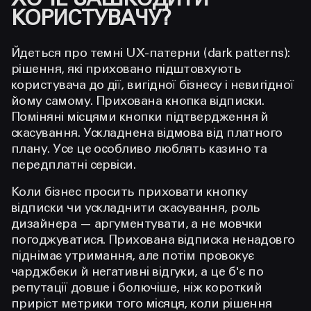
ХОЧЕ ЗАШКОДИТИ
КОРИСТУВАЧУ?
Йдеться про темні UX-патерни (dark patterns):
рішення, які приховано підштовхують
користувача до дії, вигідної бізнесу і невигідної
йому самому. Прихована кнопка відписки.
Поміняні місцями кнопки підтвердження й
скасування. Ускладнена відмова від платного
плану. Усе це особливо люблять казино та
передплатні сервіси.
Коли бізнес просить приховати кнопку
відписки чи ускладнити скасування, роль
дизайнера — аргументувати, а не мовчки
погоджуватися. Прихована відписка ненадовго
піднімає утримання, але потім провокує
чарджбеки й негативні відгуки, а це б'є по
репутації довше і болючіше, ніж короткий
приріст метрики того місяця, коли рішення