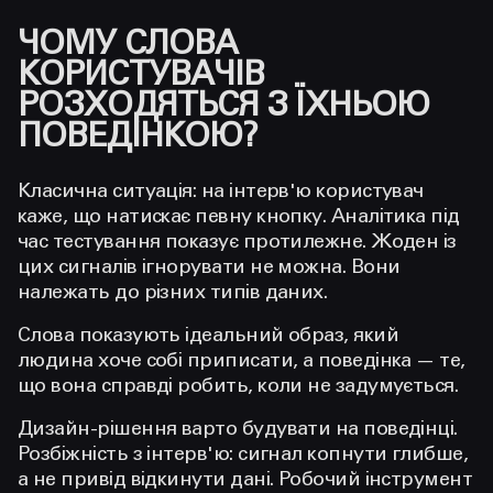
ЧОМУ СЛОВА
КОРИСТУВАЧІВ
РОЗХОДЯТЬСЯ З ЇХНЬОЮ
ПОВЕДІНКОЮ?
Класична ситуація: на інтерв'ю користувач
каже, що натискає певну кнопку. Аналітика під
час тестування показує протилежне. Жоден із
цих сигналів ігнорувати не можна. Вони
належать до різних типів даних.
Слова показують ідеальний образ, який
людина хоче собі приписати, а поведінка — те,
що вона справді робить, коли не задумується.
Дизайн-рішення варто будувати на поведінці.
Розбіжність з інтерв'ю: сигнал копнути глибше,
а не привід відкинути дані. Робочий інструмент