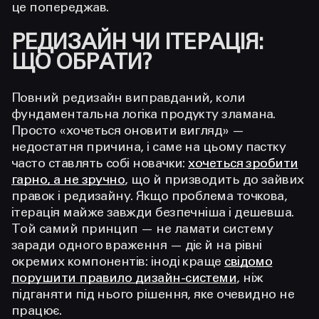
це попереджав.
РЕДИЗАЙН ЧИ ІТЕРАЦІЯ:
ЩО ОБРАТИ?
Повний редизайн виправданий, коли
фундаментальна логіка продукту зламана.
Просто «хочеться оновити вигляд» —
недостатня причина, і саме на цьому пастку
часто ставлять собі новачки:
хочеться зробити
гарно, а не зручно
, що й призводить до зайвих
правок і редизайну. Якщо проблема точкова,
ітерація майже завжди безпечніша і дешевша.
Той самий принцип — не ламати систему
заради одного враження — діє й на рівні
окремих компонентів: іноді краще
свідомо
порушити правило дизайн-системи
, ніж
підганяти під нього рішення, яке очевидно не
працює.