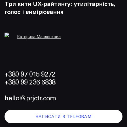
Три кити UX-райтингу: утилітарність,
І
голос і вимірювання
з
Катерина Масленкова
+380 97 015 9272
+380 99 236 6838
hello@prjctr.com
НАПИСАТИ В TELEGRAM