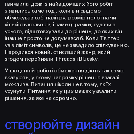
і виявила: деякі з найвідоміших його робіт
з'явились саме тоді, коли він свідомо
обмежував собі палітру, розмір полотна чи
кількість кольорів, і саме ці рамки, судячи з
усього, підштовхували до рішень, до яких він
інакше просто не додумався б. Коли Твіттер
увів ліміт символів, це не завадило спілкуванню.
Народився новий, стисліший жанр, який
згодом перейняли Threads і Bluesky.
У щоденній роботі обмеження діють так само:
вказують, у якому напрямку рішення взагалі
можливе. Питання ніколи не в тому, як їх
усунути. Питання: як у цих межах ухвалити
рішення, за яке не соромно.
створюйте дизайн