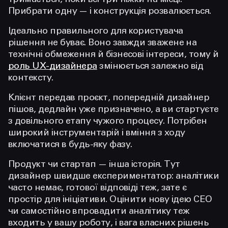
тримається, поки всі три ніжки на місці.
Прибрати одну — і конструкція розвалюється.
Ідеально правильного для користувача
рішення не буває. Воно завжди зважене на
технічні обмеження й бізнесові інтереси, тому й
роль UX-дизайнера
змінюється залежно від
контексту.
Клієнт передав проєкт, попередній дизайнер
пішов, дедлайн уже призначено, а ви стартуєте
з довільного етапу чужого процесу. Потрібен
широкий інструментарій і вміння з ходу
включатися в будь-яку фазу.
Продукт чи стартап — інша історія. Тут
дизайнер швидше експериментатор: аналітики
часто немає, готової відповіді теж, зате є
простір для ініціативи. Оцінити нову ідею СЕО
чи самостійно впровадити аналітику теж
входить у вашу роботу, і вага власних рішень