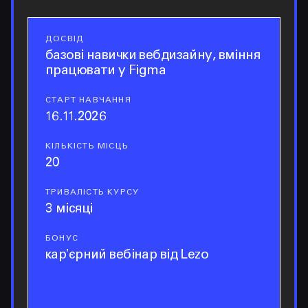
ДОСВІД
досвід
базові навички вебдизайну, вміння
працювати у Figma
СТАРТ НАВЧАННЯ
старт навчання
16.11.2026
КІЛЬКІСТЬ МІСЦЬ
кількість місць
20
ТРИВАЛІСТЬ КУРСУ
тривалість курсу
3 місяці
БОНУС
бонус
карʼєрний вебінар від Lezo