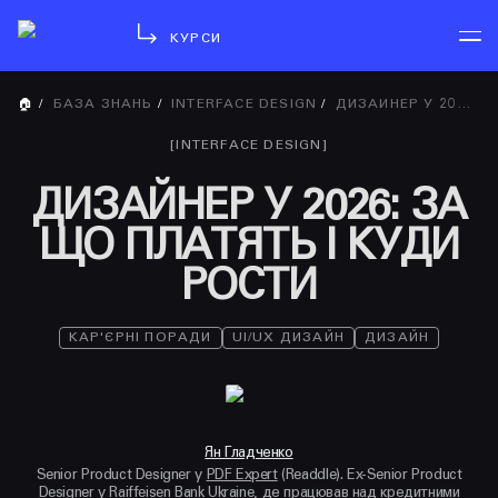
КУРСИ
🏠
/
БАЗА ЗНАНЬ
/
INTERFACE DESIGN
/
ДИЗАЙНЕР У 2026: ЗА ЩО ПЛАТЯТЬ І КУДИ РОСТИ
[
INTERFACE DESIGN
]
ДИЗАЙНЕР У 2026: ЗА
ЩО ПЛАТЯТЬ І КУДИ
РОСТИ
КАР'ЄРНІ ПОРАДИ
UI/UX ДИЗАЙН
ДИЗАЙН
Ян Гладченко
Senior Product Designer у
PDF Expert
(Readdle). Ex-Senior Product
Designer у
Raiffeisen Bank Ukraine
, де працював над кредитними