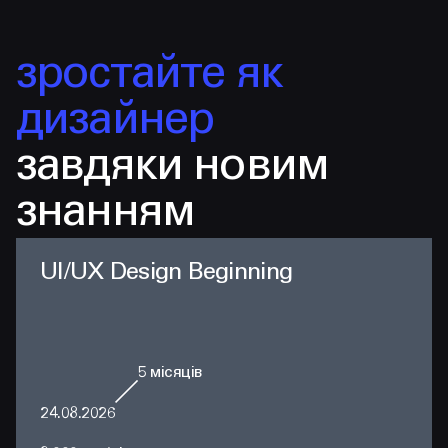
зростайте як
дизайнер
завдяки новим
знанням
UI/UX Design Beginning
5
місяців
24.08.2026