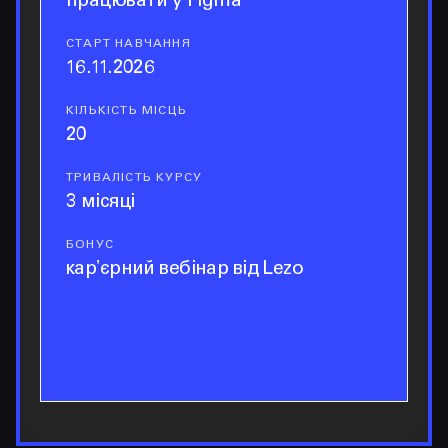
працювати у Figma
СТАРТ НАВЧАННЯ
старт навчання
16.11.2026
КІЛЬКІСТЬ МІСЦЬ
кількість місць
20
ТРИВАЛІСТЬ КУРСУ
тривалість курсу
3 місяці
БОНУС
бонус
карʼєрний вебінар від Lezo