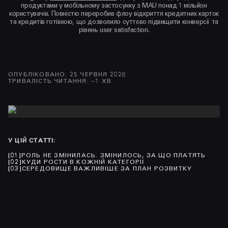
продуктами у мобільному застосунку з MAU понад 1 мільйон
користувачів. Повністю переробив флоу відкриття кредитних карток
та кредитів готівкою, що дозволило суттєво підвищити конверсії та
рівень user satisfaction.
ОПУБЛІКОВАНО
:
25 ЧЕРВНЯ 2026
ТРИВАЛІСТЬ ЧИТАННЯ
: ~
1
ХВ.
У ЦІЙ СТАТТІ
:
[
01
]
РОЛЬ НЕ ЗМІНИЛАСЬ. ЗМІНИЛОСЬ, ЗА ЩО ПЛАТЯТЬ
[
02
]
КУДИ РОСТИ В КОЖНІЙ КАТЕГОРІЇ
[
03
]
СЕРЕДОВИЩЕ ВАЖЛИВІШЕ ЗА ПЛАН РОЗВИТКУ