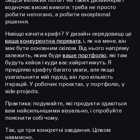
Звідси великий попит на таких дизайнерів і
водночас високі вимоги: треба не просто
робити непогано, а робити exceptional
рішення.
Навіщо качати крафт? У дизайн-середовищі це
ваша конкурентна перевага
, і, як на мене, він
має бути основним скілом. Від нього напряму
залежить, яким буде
ваше портфоліо
, які там
будуть кейси і куди вас хайритимуть. Я
приділяю крафту багато уваги, але якщо
узагальнити мій підхід, він про кількість
ітерацій. У робочих проєктах, у портфоліо, у
side-projects.
Практика: подумайте, які продукти здаються
вам найсильнішими візуально, і спробуйте
пояснити собі чому.
Так, це три конкретні завдання. Цілком
навмисно.