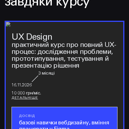
завдяки курсу
UX Design
практичний курс про повний UX-
процес: дослідження проблеми,
прототипування, тестування й
презентацію рішення
3
місяці
16.11.2026
10 000 грн/міс.
ДЕТАЛЬНІШЕ
ДОСВІД
досвід
базові навички вебдизайну, вміння