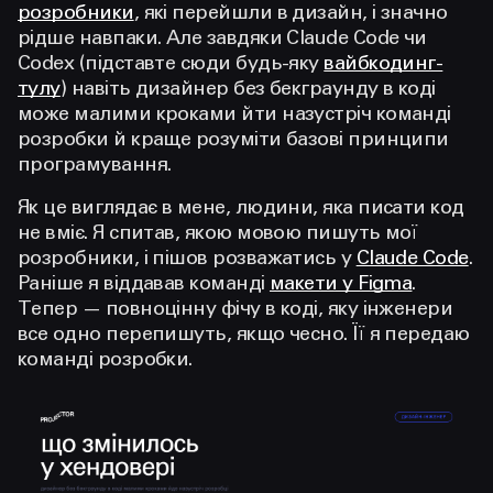
розробники
, які перейшли в дизайн, і значно
рідше навпаки. Але завдяки Claude Code чи
Codex (підставте сюди будь-яку
вайбкодинг-
тулу
) навіть дизайнер без бекграунду в коді
може малими кроками йти назустріч команді
розробки й краще розуміти базові принципи
програмування.
Як це виглядає в мене, людини, яка писати код
не вміє. Я спитав, якою мовою пишуть мої
розробники, і пішов розважатись у
Claude Code
.
Раніше я віддавав команді
макети у Figma
.
Тепер — повноцінну фічу в коді, яку інженери
все одно перепишуть, якщо чесно. Її я передаю
команді розробки.