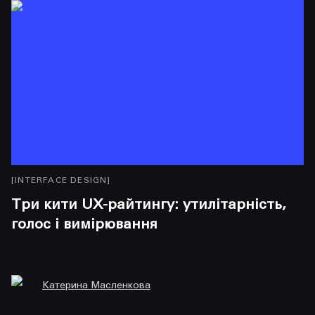
[
INTERFACE DESIGN
]
[
I
Три кити UX-райтингу: утилітарність,
І
голос і вимірювання
з
Катерина Масленкова