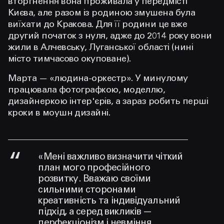
вторгнення вона проживала у передмісті
Києва, але разом із родиною змушена була
виїхати до Кракова. Для її родини це вже
другий початок з нуля, адже до 2014 року вони
жили в Алчевську, Луганської області (нині
місто тимчасово окуповане).
Марта — «людина-оркестр». У минулому
працювала фотографкою, моделлю,
дизайнеркою інтер'єрів, а зараз робить перші
кроки в моушн дизайні.
«Мені важливо визначити чіткий
план мого професійного
розвитку. Вважаю своїми
сильними сторонами
креативність та індивідуальний
підхід, а серед викликів —
перфекціонізм і невміння