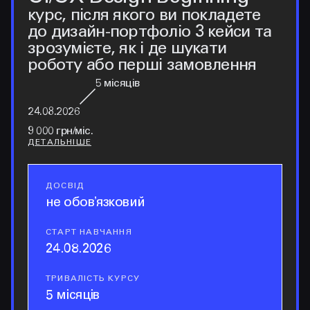
курс, після якого ви покладете
до дизайн-портфоліо 3 кейси та
зрозумієте, як і де шукати
роботу або перші замовлення
5
місяців
24.08.2026
9 000 грн/міс.
ДЕТАЛЬНІШЕ
ДОСВІД
досвід
не обовʼязковий
СТАРТ НАВЧАННЯ
старт навчання
24.08.2026
ТРИВАЛІСТЬ КУРСУ
тривалість курсу
5 місяців