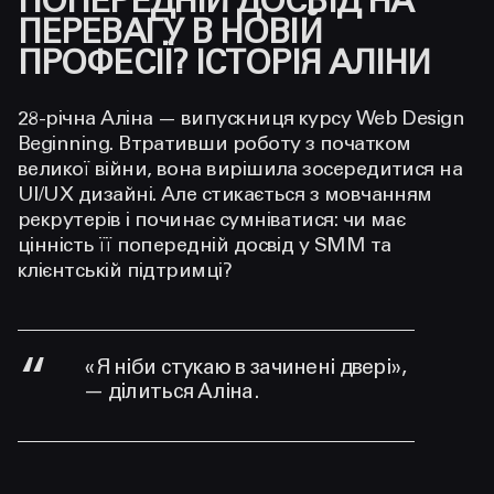
ПОПЕРЕДНІЙ ДОСВІД НА
ПЕРЕВАГУ В НОВІЙ
ПРОФЕСІЇ? ІСТОРІЯ АЛІНИ
28-річна Аліна — випускниця курсу Web Design
Beginning. Втративши роботу з початком
великої війни, вона вирішила зосередитися на
UI/UX дизайні. Але стикається з мовчанням
рекрутерів і починає сумніватися: чи має
цінність її попередній досвід у SMM та
клієнтській підтримці?
«Я ніби стукаю в зачинені двері»,
— ділиться Аліна.