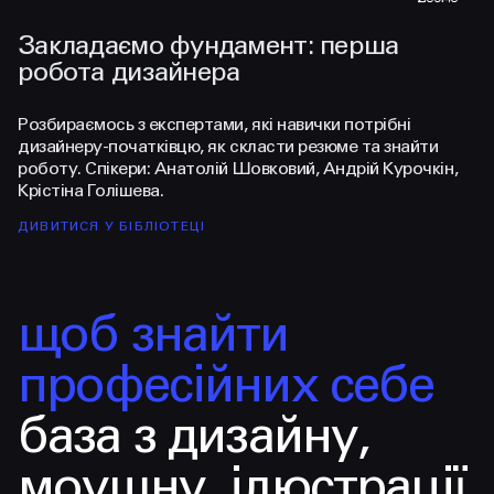
Закладаємо фундамент: перша
Я
робота дизайнера
б
Переглянути тизер
Пе
Да
Розбираємось з експертами, які навички потрібні
Да
дизайнеру-початківцю, як скласти резюме та знайти
то
роботу. Спікери: Анатолій Шовковий, Андрій Курочкін,
на
Крістіна Голішева.
Д
ДИВИТИСЯ У БІБЛІОТЕЦІ
щоб знайти
професійних себе
база з дизайну,
моушну, ілюстрації