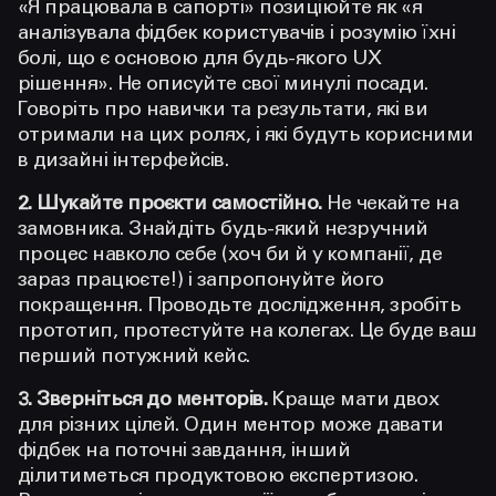
«Я працювала в сапорті» позиціюйте як «я
аналізувала фідбек користувачів і розумію їхні
болі, що є основою для будь-якого UX
рішення». Не описуйте свої минулі посади.
Говоріть про навички та результати, які ви
отримали на цих ролях, і які будуть корисними
в дизайні інтерфейсів.
2. Шукайте проєкти самостійно.
Не чекайте на
замовника. Знайдіть будь-який незручний
процес навколо себе (хоч би й у компанії, де
зараз працюєте!) і запропонуйте його
покращення. Проводьте дослідження, зробіть
прототип, протестуйте на колегах. Це буде ваш
перший потужний кейс.
3. Зверніться до менторів.
Краще мати двох
для різних цілей. Один ментор може давати
фідбек на поточні завдання, інший
ділитиметься продуктовою експертизою.