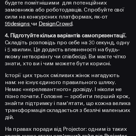
будете помітнішими для потенційних
замовників або роботодавців. Спробуйте свої
сили на конкурсних платформах, як-от
99designs
чи
DesignCrowd
.
4. Підготуйте кілька варіантів самопрезентації.
Складіть розповідь про себе на 30 секунд, одну
і 5 хвилин. Це додасть впевненості на будь-
якому нетворкінгу чи співбесіді. Ви маєте чітко
знати, хто ви і чим можете бути корисні.
Історії цих трьох сміливих жінок нагадують
нам: не існує єдиного правильного шляху.
Немає «нерелевантного» досвіду. І ніколи не
пізно почати. Головне — зробити перший крок,
знайти підтримку і пам'ятати, що кожна велика
трансформація складається з безлічі маленьких
дій.
На правах поради від Projector: одним із таких