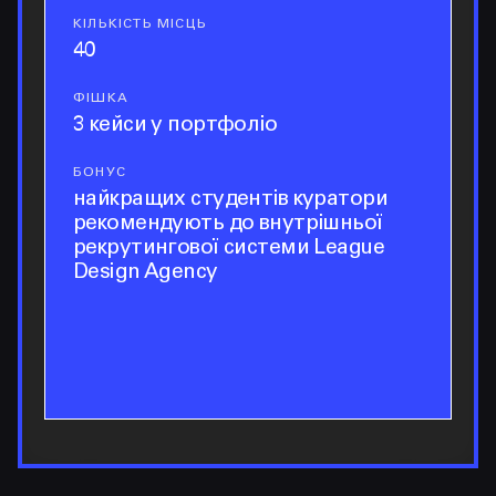
КІЛЬКІСТЬ МІСЦЬ
кількість місць
40
ФІШКА
фішка
3 кейси у портфоліо
БОНУС
бонус
найкращих студентів куратори
рекомендують до внутрішньої
рекрутингової системи League
Design Agency