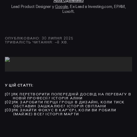
Алла Одеяненко
Lead Product Designer у
Google
, Ex-Lead в Investing.com, EPAM,
Luxoft.
ОПУБЛІКОВАНО
:
30 ЛИПНЯ 2025
ТРИВАЛІСТЬ ЧИТАННЯ
: ~
8
ХВ.
У ЦІЙ СТАТТІ
:
[
01
]
ЯК ПЕРЕТВОРИТИ ПОПЕРЕДНІЙ ДОСВІД НА ПЕРЕВАГУ В
НОВІЙ ПРОФЕСІЇ? ІСТОРІЯ АЛІНИ
[
02
]
ЯК ЗАРОБИТИ ПЕРШІ ГРОШІ В ДИЗАЙНІ, КОЛИ ТИСК
ОБСТАВИН ЗАШКАЛЮЄ? ІСТОРІЯ СВІТЛАНИ
[
03
]
ЯК ЗНАЙТИ ФОКУС В КАР’ЄРІ, КОЛИ ВИ РОБИЛИ
(МАЙЖЕ) ВСЕ? ІСТОРІЯ МАРТИ