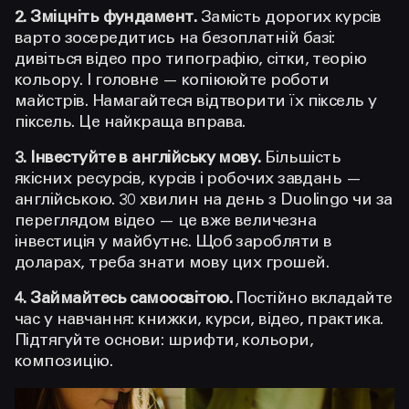
2. Зміцніть фундамент.
Замість дорогих курсів
варто зосередитись на безоплатній базі:
дивіться відео про типографію, сітки, теорію
кольору. І головне — копіююйте роботи
майстрів. Намагайтеся відтворити їх піксель у
піксель. Це найкраща вправа.
3. Інвестуйте в англійську мову.
Більшість
якісних ресурсів, курсів і робочих завдань —
англійською. 30 хвилин на день з Duolingo чи за
переглядом відео — це вже величезна
інвестиція у майбутнє. Щоб заробляти в
доларах, треба знати мову цих грошей.
4. Займайтесь самоосвітою.
Постійно вкладайте
час у навчання: книжки, курси, відео, практика.
Підтягуйте основи: шрифти, кольори,
композицію.