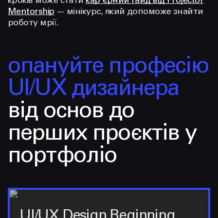
кроків може стати
кар'єрний гайд від Projector
Mentorship
— мінікурс, який допоможе знайти
роботу мрії.
опануйте професію
UI/UX дизайнера
від основ до
перших проєктів у
портфоліо
UI/UX Design Beginning