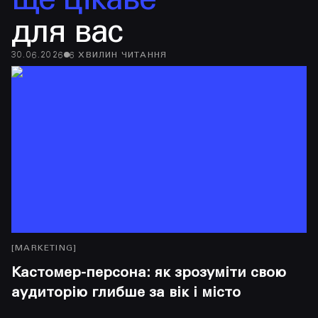
ще цікаве
для вас
30.06.2026
6
ХВИЛИН
ЧИТАННЯ
29
[
MARKETING
]
[
M
Кастомер-персона: як зрозуміти свою
Б
аудиторію глибше за вік і місто
і