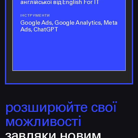
англійської від English For IT
ІНСТРУМЕНТИ
інструменти
Google Ads, Google Analytics, Meta
Ads, ChatGPT
розширюйте свої
можливості
завдяки новим