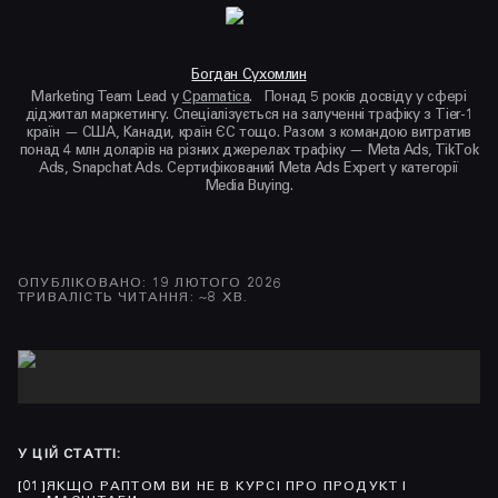
Богдан Сухомлин
Marketing Team Lead у
Cpamatica
. Понад 5 років досвіду у сфері
діджитал маркетингу. Спеціалізується на залученні трафіку з Tier-1
країн — США, Канади, країн ЄС тощо. Разом з командою витратив
понад 4 млн доларів на різних джерелах трафіку — Meta Ads, TikTok
Ads, Snapchat Ads. Сертифікований Meta Ads Expert у категорії
Media Buying.
ОПУБЛІКОВАНО
:
19 ЛЮТОГО 2026
ТРИВАЛІСТЬ ЧИТАННЯ
: ~
8
ХВ.
У ЦІЙ СТАТТІ
:
[
01
]
ЯКЩО РАПТОМ ВИ НЕ В КУРСІ ПРО ПРОДУКТ І