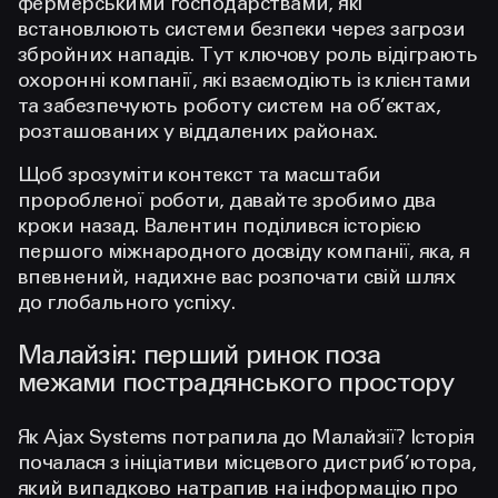
фермерськими господарствами, які
встановлюють системи безпеки через загрози
збройних нападів. Тут ключову роль відіграють
охоронні компанії, які взаємодіють із клієнтами
та забезпечують роботу систем на об’єктах,
розташованих у віддалених районах.
Щоб зрозуміти контекст та масштаби
проробленої роботи, давайте зробимо два
кроки назад. Валентин поділився історією
першого міжнародного досвіду компанії, яка, я
впевнений, надихне вас розпочати свій шлях
до глобального успіху.
Малайзія: перший ринок поза
межами пострадянського простору
Як Ajax Systems потрапила до Малайзії? Історія
почалася з ініціативи місцевого дистриб’ютора,
який випадково натрапив на інформацію про