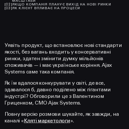
МАСШТАБИ
[
02
]
ЯКЩО КОМПАНІЯ ПЛАНУЄ ВИХІД НА НОВІ РИНКИ
[
03
]
ЯК КЛІЄНТ ВПЛИВАЄ НА ПРОЦЕСИ
Уявіть продукт, що встановлює нові стандарти
якості, без вагань входить у консервативні
ринки, здатен змінити думку мільйонів
споживачів — і має українське коріння. Ajax
Systems саме така компанія.
Як їм вдалося конкурувати у світі, де все,
здавалося б, давно поділено між гігантами
індустрії? Обговорили це з Валентином
Гриценком, CMO Ajax Systems.
Повну версію розмови шукайте, як завжди, на
каналі «
Кляті маркетологи
».