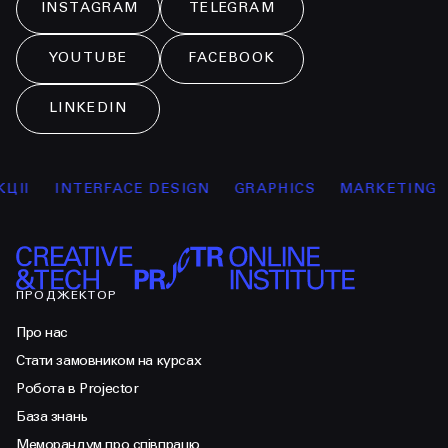
INSTAGRAM
TELEGRAM
YOUTUBE
FACEBOOK
LINKEDIN
INTERFACE DESIGN
GRAPHICS
MARKETING
MANA
ПРОДЖЕКТОР
Про нас
Стати замовником на курсах
Робота в Projector
База знань
Меморандум про співпрацю