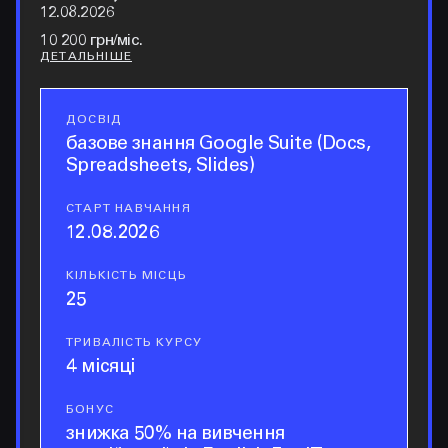
12.08.2026
10 200 грн/міс.
ДЕТАЛЬНІШЕ
ДОСВІД
досвід
базове знання Google Suite (Docs,
Spreadsheets, Slides)
СТАРТ НАВЧАННЯ
старт навчання
12.08.2026
КІЛЬКІСТЬ МІСЦЬ
кількість місць
25
ТРИВАЛІСТЬ КУРСУ
тривалість курсу
4 місяці
БОНУС
бонус
знижка 50% на вивчення