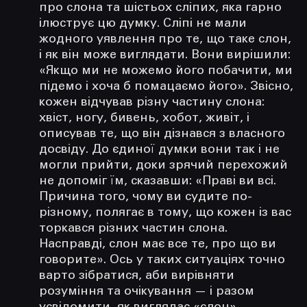
про слона та шістьох сліпих, яка гарно
ілюструє цю думку. Сліпі не мали
жодного уявлення про те, що таке слон,
і як він може виглядати. Вони вирішили:
«Якщо ми не можемо його побачити, ми
підемо і хоча б помацаємо його». Звісно,
кожен відчував різну частину слона:
хвіст, ногу, бивень, хобот, живіт, і
описував те, що він дізнався з власного
досвіду. До єдиної думки вони так і не
могли прийти, доки зрячий перехожий
не допоміг їм, сказавши: «Праві ви всі.
Причина того, чому ви судите по-
різному, полягає в тому, що кожен із вас
торкався різних частин слона.
Насправді, слон має все те, про що ви
говорите». Ось у таких ситуаціях точно
варто зібратися, аби вирівняти
розуміння та очікування — і разом