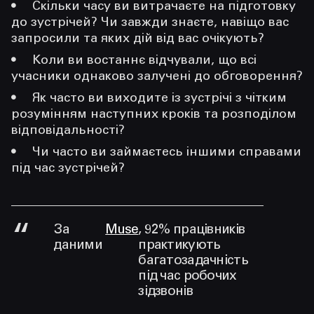
Скільки часу ви витрачаєте на підготовку
до зустрічей? Чи завжди знаєте, навіщо вас
запросили та яких дій від вас очікують?
Коли ви востаннє відчували, що всі
учасники однаково залучені до обговорення?
Як часто ви виходите із зустрічі з чітким
розумінням наступних кроків та розподілом
відповідальності?
Чи часто ви займаєтесь іншими справами
під час зустрічей?
За
Muse
, 92% працівників
даними
практикують
багатозадачність
під час робочих
зідзвонів