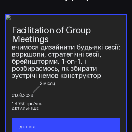
Facilitation of Group
Meetings
вчимося дизайнити будь-які сесії:
воркшопи, стратегічні сесії,
брейншторми, 1-on-1, і
розбираємось, як збирати
зустрічі немов конструктор
2
місяці
01.09.2026
18 750 грн/міс.
ДЕТАЛЬНІШЕ
ДОСВІД
досвід