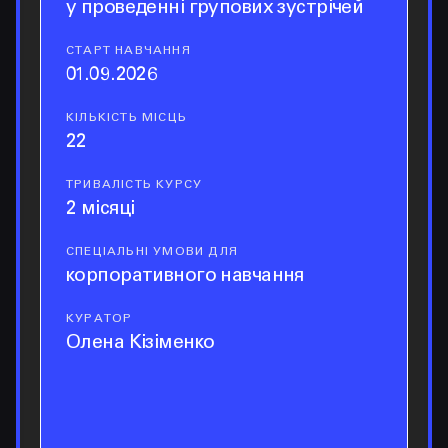
у проведенні групових зустрічей
СТАРТ НАВЧАННЯ
старт навчання
01.09.2026
КІЛЬКІСТЬ МІСЦЬ
кількість місць
22
ТРИВАЛІСТЬ КУРСУ
тривалість курсу
2 місяці
СПЕЦІАЛЬНІ УМОВИ ДЛЯ
спеціальні умови для
корпоративного навчання
КУРАТОР
куратор
Олена Кізіменко