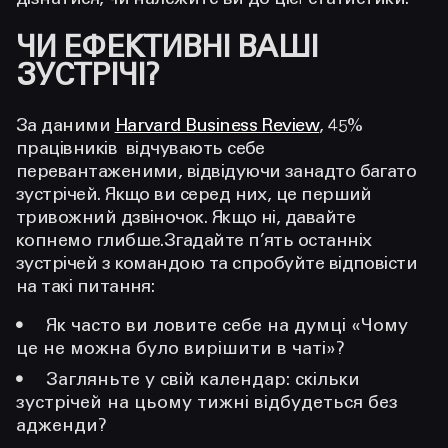
дізнатися, чи належите ви до цієї статистики.
ЧИ ЕФЕКТИВНІ ВАШІ
ЗУСТРІЧІ?
За даними
Harvard Business Review
, 45%
працівників відчувають себе
перевантаженими, відвідуючи занадто багато
зустрічей. Якщо ви серед них, це перший
тривожний дзвіночок. Якщо ні, давайте
копнемо глибше.Згадайте п’ять останніх
зустрічей з командою та спробуйте відповісти
на такі питання:
Як часто ви ловите себе на думці «Чому
це не можна було вирішити в чаті»?
Загляньте у свій календар: скільки
зустрічей на цьому тижні відбудеться без
адженди?