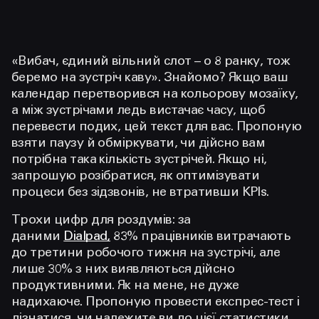
«Вибач, єдиний вільний слот – о 8 ранку, тож
беремо на зустріч каву». Знайомо? Якщо ваш
календар перетворився на кольорову мозаїку,
а між зустрічами ледь вистачає часу, щоб
перевести подих, цей текст для вас. Пропоную
взяти паузу й обміркувати, чи дійсно вам
потрібна така кількість зустрічей. Якщо ні,
запрошую розібратися, як оптимізувати
процеси без зідзвонів, не втративши KPIs.
Трохи цифр для роздумів: за
даними
Dialpad,
83% працівників витрачають
до третини робочого тижня на зустрічі, але
лише 30% з них виявляються дійсно
продуктивними. Як на мене, не дуже
надихаюче. Пропоную провести експрес-тест і