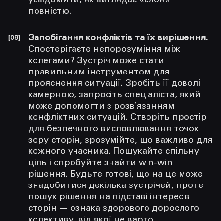
усвідомити, як виглядає «слон»
повністю.
Запобігання конфліктів та їх вирішення.
Спостерігаєте непорозуміння між
колегами? Зустріч може стати
правильним інструментом для
прояснення ситуації. Зробіть її доволі
камерною, запросіть спеціаліста, який
може допомогти з розвʼязанням
конфліктних ситуацій. Створіть простір
для безпечного висловлювання точок
зору сторін, зрозумійте, що важливо для
кожного учасника. Пошукайте спільну
ціль і спробуйте знайти win-win
рішення. Будьте готові, що на це може
знадобитися декілька зустрічей, проте
пошук рішення на підставі інтересів
сторін — ознака здорового дорослого
колективу, від якої не варто