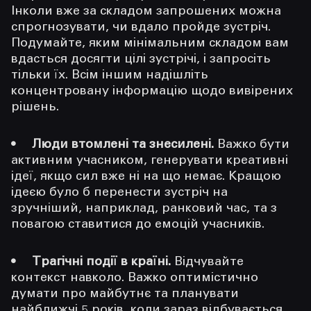
Інколи вже за складом запрошених можна
спрогнозувати, чи вдало пройде зустріч.
Подумайте, яким мінімальним складом вам
вдасться досягти цілі зустрічі, і запросіть
тільки їх. Всім іншим надішліть
концентровану інформацію щодо вивірених
рішень.
Люди втомлені та знесилені.
Важко бути
активним учасником, генерувати креативні
ідеї, якщо сил вже ні на що немає. Кращою
ідеєю було б перенести зустріч на
зручніший, наприклад, ранковий час, та з
повагою ставитися до емоцій учасників.
Трагічні події в країні.
Відчувайте
контекст навколо. Важко оптимістично
думати про майбутнє та планувати
найближчі 5 років, коли зараз відбувається