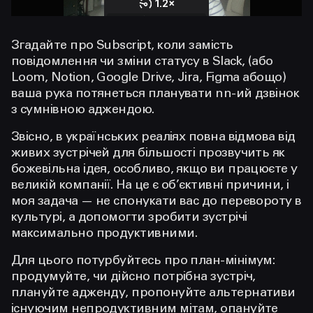
Згадайте про Subscript, коли замість
повідомлення чи зміни статусу в Slack, (або
Loom, Notion, Google Drive, Jira, Figma абощо)
ваша рука потянеться планувати nn-ий дзвінок
з сумнівною аджендою.
Звісно, в українських реаліях повна відмова від
живих зустрічей для більшості прозвучить як
божевільна ідея, особливо, якщо ви працюєте у
великій компанії. На це є об’єктивні причини, і
моя задача — не спонукати вас до перевороту в
культурі, а допомогти зробити зустрічі
максимально продуктивними.
Для цього потурбуйтесь про план-мінімум:
продумуйте, чи дійсно потрібна зустріч,
плануйте адженду, пропонуйте альтернативи
існуючим непродуктивним мітам, опануйте