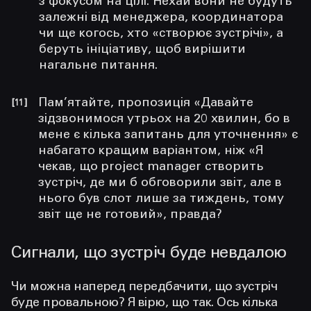
з фокусом на цілі. Нехай вони не будуть
залежні від менеджера, координатора
чи ще когось, хто «створює зустрічі», а
беруть ініціативу, щоб вирішити
нагальне питання.
Пам’ятайте, пропозиція «Давайте
зідзвонимося утрьох на 20 хвилин, бо в
мене є кілька запитань для уточнення» є
набагато кращим варіантом, ніж «Я
чекав, що project manager створить
зустріч, де ми б обговорили звіт, але в
нього був слот лише за тиждень, тому
звіт ще не готовий», правда?
Сигнали, що зустріч буде невдалою
Чи можна наперед передбачити, що зустріч
буде провальною? Я вірю, що так. Ось кілька