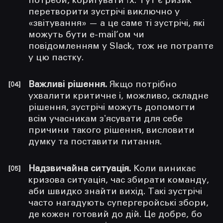
потреби, коригувати їх. Тут є ризик
перетворити зустрічі виключно у
«звітування» — а це саме ті зустрічі, які
можуть бути e-mail’ом чи
повідомленням у Slack, тож не потрапте
у цю пастку.
Важливі рішення.
Якщо потрібно
ухвалити критичне і, можливо, складне
рішення, зустрічі можуть допомогти
всім учасникам зʼясувати для себе
причини такого рішення, висловити
думку та поставити питання.
Надзвичайна ситуація.
Коли виникає
кризова ситуація, час збирати команду,
аби швидко знайти вихід. Такі зустрічі
часто нагадують супергеройські збори,
де кожен готовий до дій. Це добре, бо