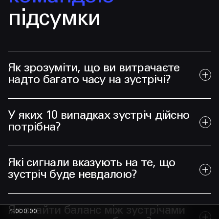
підсумки
Як зрозуміти, що ви витрачаєте
надто багато часу на зустрічі?
У яких 10 випадках зустріч дійсно
потрібна?
Які сигнали вказують на те, що
зустріч буде невдалою?
Як знайти баланс між зустрічами
%
000.00