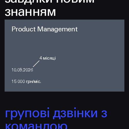
знанням
Product Management
4
місяці
10.09.2026
15 000 грн/міс.
групові дзвінки з
командою