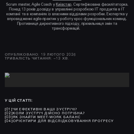
Scrum master, Agile Coach у
Київстар
. Сертифікована фасилітаторка.
Понад 13 років досвіду в управлінні розробкою ІТ продуктів в ІТ
компанії та в компаніях із власними відділами розробки. Експертка у
впровадженні agile-практик у роботу крос-функціональних команд.
Противниця директивного підходу, прихильниця змін та
трансформацій.
ОПУБЛІКОВАНО
:
19 ЛЮТОГО 2026
ТРИВАЛІСТЬ ЧИТАННЯ
: ~
13
ХВ.
У ЦІЙ СТАТТІ
:
[
01
]
ЧИ ЕФЕКТИВНІ ВАШІ ЗУСТРІЧІ?
[
02
]
КОЛИ ЗУСТРІЧ ДІЙСНО ПОТРІБНА?
[
03
]
ЯК ЗНАЙТИ MEET-WORK БАЛАНС
[
04
]
ОРІЄНТИРИ ДЛЯ ВІДСЛІДКОВУВАННЯ ПРОГРЕСУ