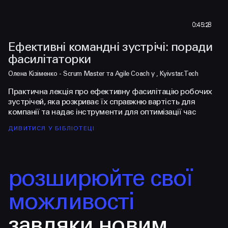
0:45:28
Ефективні командні зустрічі: поради
P
фасилітаторки
п
Переглянути тизер
Пе
Олена Кізіменко - Scrum Master та Agile Coach у , Kyivstar.Tech
Ми
Практична лекція про ефективну фасилітацію робочих
О
зустрічей, яка розкриває їх справжню вартість для
м
компанії та надає інструменти для оптимізації час
Та
ДИВИТИСЯ У БІБЛІОТЕЦІ
Д
розширюйте свої
можливості
завдяки новим