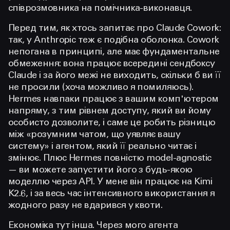
співрозмовника на помічника-виконавця.
Перед тим, як хтось запитає про Claude Cowork:
так, у Anthropic теж є подібна оболонка. Cowork
непогана в принципі, але має фундаментальне
обмеження: вона працює всередині сендбоксу
Claude і за його межі не виходить, скільки б ви її
не просили (хоча можливо я помиляюсь).
Hermes навпаки працює з вашим комп'ютером
напряму, з тим рівнем доступу, який ви йому
особисто дозволите, і саме це робить різницю
між «розумним чатом, що уявляє вашу
систему» і агентом, який її реально читає і
змінює. Плюс Hermes повністю model-agnostic
— ви можете запустити його з будь-якою
моделлю через API. У мене він працює на Kimi
K2.6, і за весь час інтенсивного використання я
жодного разу не вдарився у квоти.
Економіка тут інша. Через мого агента