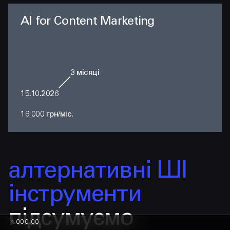
AI for Content Marketing
3
місяці
15.10.2026
16 000 грн/міс.
алтернативні ШІ
інструменти
підсумуємо
%
000.00