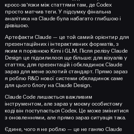
кросс-зв'язки між статтями там, де Codex
просто матчив теги. У підсумку фінальна
аналітика на Claude була набагато глибшою і
дієвішою.
Артефакти Claude — це той самий орієнтир для
презентаційних і інтерактивних форматів, з
яким я порівнюю Kimi і GLM. Після релізу Claude
Design це підсилилося ще більше: для візуалів у
статтях, для презентацій і обкладинок Claude
зараз для мене золотий стандарт. Прямо зараз
я роблю R&D нової системи обкладинок саме
для цього блогу на Claude Design.
Claude Code лишається важливим
інструментом, але зараз у моєму особистому
коді він поступається Codex. Це може змінитися
з оновленнями, але прямо зараз ситуація така.
Єдине, чого я не роблю — це не ганяю Claude