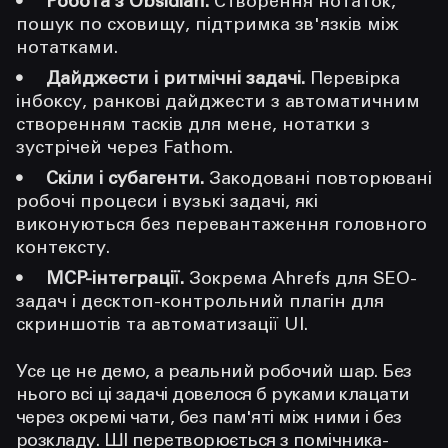
Робота з Obsidian.
Створення нотаток,
пошук по сховищу, підтримка зв'язків між
нотатками.
Дайджести і ритмічні задачі.
Перевірка
інбоксу, ранкові дайджести з автоматичним
створенням тасків для мене, нотатки з
зустрічей через Fathom.
Скіли і субагенти.
Закодовані повторювані
робочі процеси і вузькі задачі, які
виконуються без перевантаження головного
контексту.
MCP-інтеграції.
Зокрема Ahrefs для SEO-
задач і десктоп-контрольний плагін для
скриншотів та автоматизації UI.
Усе це не демо, а реальний робочий шар. Без
нього всі ці задачі довелося б руками клацати
через окремі чати, без пам'яті між ними і без
розкладу. ШІ перетворюється з помічника-