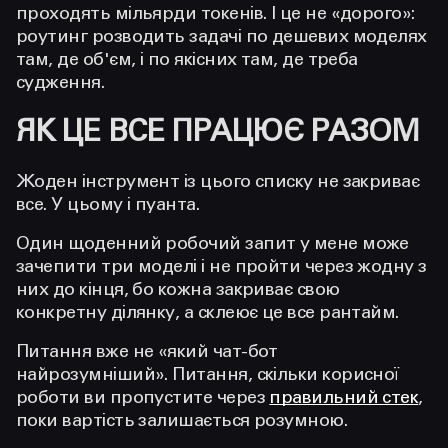
проходять мільярди токенів. І це не «дорого»:
роутинг розводить задачі по дешевих моделях
там, де об'єм, і по якісних там, де треба
судження.
ЯК ЦЕ ВСЕ ПРАЦЮЄ РАЗОМ
Жоден інструмент із цього списку не закриває
все. У цьому і пуанта.
Один щоденний робочий запит у мене може
зачепити три моделі і не пройти через жодну з
них до кінця, бо кожна закриває свою
конкретну ділянку, а склеює це все рантайм.
Питання вже не «який чат-бот
найрозумніший». Питання, скільки корисної
роботи ви пропустите через
правильний стек
,
поки вартість залишається розумною.