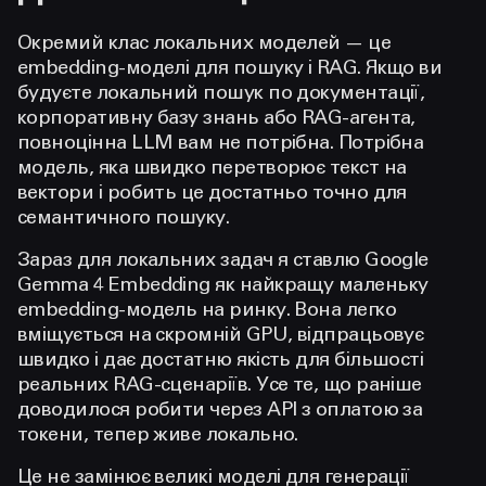
Окремий клас локальних моделей — це
embedding-моделі для пошуку і RAG. Якщо ви
будуєте локальний пошук по документації,
корпоративну базу знань або RAG-агента,
повноцінна LLM вам не потрібна. Потрібна
модель, яка швидко перетворює текст на
вектори і робить це достатньо точно для
семантичного пошуку.
Зараз для локальних задач я ставлю Google
Gemma 4 Embedding як найкращу маленьку
embedding-модель на ринку. Вона легко
вміщується на скромній GPU, відпрацьовує
швидко і дає достатню якість для більшості
реальних RAG-сценаріїв. Усе те, що раніше
доводилося робити через API з оплатою за
токени, тепер живе локально.
Це не замінює великі моделі для генерації