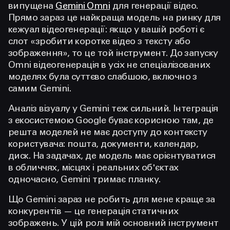
випущена
Gemini Omni
для генерації відео.
Прямо зараз це найкраща модель на ринку для
кежуал відеогенерації: якщо у вашій роботі є
слот «зробити коротке відео з тексту або
зображення», то це той інструмент. До запуску
Omni відеогенерація в усіх не спеціалізованих
моделях була суттєво слабшою, включно з
самим Gemini.
Аналіз візуалу у Gemini теж сильний. Інтеграція
з екосистемою Google буває корисною там, де
решта моделей не має доступу до контексту
користувача: пошта, документи, календар,
диск. На задачах, де модель має орієнтуватися
в обличчях, місцях і реальних об'єктах
одночасно, Gemini тримає планку.
Що Gemini зараз не робить для мене краще за
конкурентів — це генерація статичних
зображень. У цій ролі мій основний інструмент