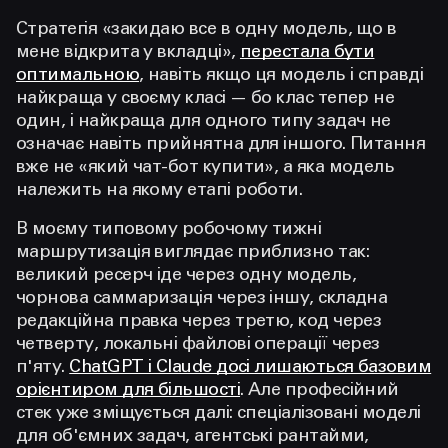
Стратегія «закидаю все в одну модель, що в
мене відкрита у вкладці»,
перестала бути
оптимальною
, навіть якщо ця модель і справді
найкраща у своєму класі — бо клас тепер не
один, і найкраща для одного типу задач не
означає навіть прийнятна для іншого. Питання
вже не «який чат-бот купити», а яка модель
належить на якому етапі роботи.
В моєму типовому робочому тижні
маршрутизація виглядає приблизно так:
великий ресерч іде через одну модель,
чорнова саммаризація через іншу, складна
редакційна правка через третю, код через
четверту, локальні файлові операції через
п'яту.
ChatGPT і Claude досі лишаються базовим
орієнтиром для більшості
. Але професійний
стек уже зміщується далі: спеціалізовані моделі
для об'ємних задач, агентські рантайми,