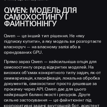
QWEN: МОДЕЛЬ ДЛЯ
САМОХОСТИНГУ І
ФАЙНТЮНІНГУ
Qwen — це інший тип рішення. Не «яку
підписку купити», а яку модель ви розгортаєте
власноруч — на власному залізі або в
орендованих GPU.
Прямо зараз Qwen — найсильніша опція для
самохостингу серед відкритих моделей. На
високих об'ємах конкретного типу задач, як-от
саммаризація, класифікація, локальна обробка
документів, самохостинг просто дешевше за
прокачку через API. Qwen дає для цього
найкращий баланс якості і ресурсів. Друге
сильне застосування — це файнтюнінг під
корпоративні задачі: внутрішній бот, асистент