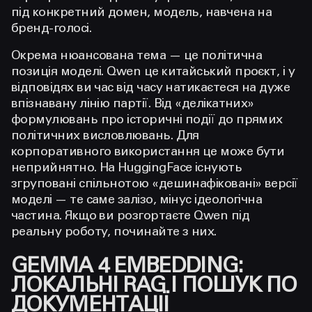
під конкретний домен, модель, навчена на
бренд-голосі.
Окрема нюансована тема — це політична
позиція моделі. Qwen це китайський проєкт, і у
відповідях ви час від часу натикаєтеся на дуже
впізнавану лінію партії. Від «делікатних»
формулювань про історичні події до прямих
політичних висловлювань. Для
корпоративного використання це може бути
неприйнятно. На HuggingFace існують
згруповані спільнотою «дешинафіковані» версії
моделі — те саме залізо, мінус ідеологічна
частина. Якщо ви розгортаєте Qwen під
реальну роботу, починайте з них.
GEMMA 4 EMBEDDING:
ЛОКАЛЬНІ RAG І ПОШУК ПО
ДОКУМЕНТАЦІЇ