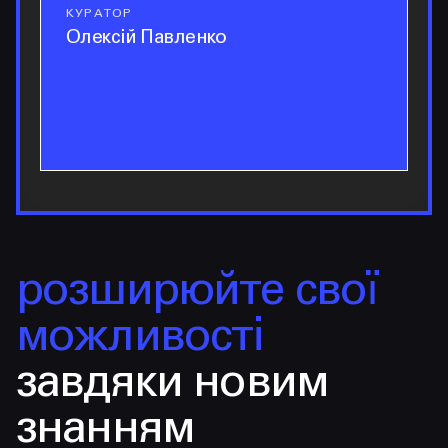
КУРАТОР
куратор
Олексій Павленко
розширюйте свої
можливості
завдяки новим
знанням