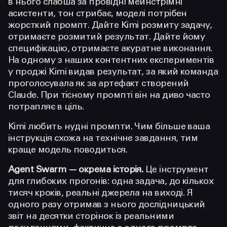
в нього слабша за провідні мейнстрімні
асистенти, тон стрибає, моделі потрібен
жорсткий промпт. Дайте Kimi розмиту задачу,
отримаєте розмитий результат. Дайте йому
специфікацію, отримаєте акуратне виконання.
На одному з наших контентних експериментів
у проджі Kimi видав результат, за який команда
проголосувала як за артефакт створений
Claude. При тісному промпті він на диво часто
потрапляє в ціль.
Kimi любить нудні промпти. Чим більше ваша
інструкція схожа на технічне завдання, тим
краще модель поводиться.
Agent Swarm — окрема історія.
Це інструмент
для глибоких прогонів: одна задача, до кількох
тисяч кроків, реальні джерела на виході. Я
одного разу отримав з нього дослідницький
звіт на десятки сторінок із реальними