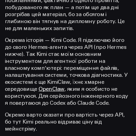
посиланнями, фактично з одного промпта,
побудованого як план — а потім ще два дні
розгрібав цей матеріал, бо за обсягом і
глибиною він тягнув на дипломну роботу. Це
не для маленьких запитів.
Окрема історія — Kimi Code. Я підключаю його
до свого Hermes-агента через API (про Hermes
нижче). Так Kimi стає моїм основним
інструментом для агентної роботи на
власному комп'ютері: переміщення файлів,
налаштування системи, точкова діагностика. У
екосистемі є ще KimiClaw, їхнє хмарне
середовище
OpenClaw
, яким я особисто не
користуюся. Для серйозного інженерного коду
я повертаюся до Codex або Claude Code.
Окремо варто сказати про вартість через API,
бо тут Kimi реально відриває ціну від
мейнстріму.