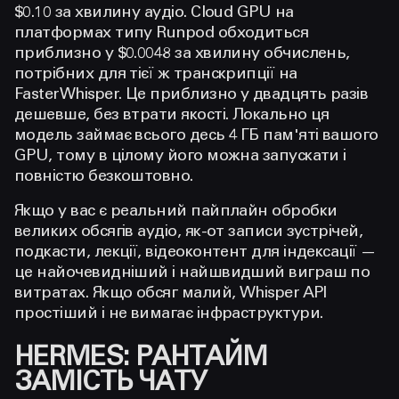
$0.10 за хвилину аудіо. Cloud GPU на
платформах типу Runpod обходиться
приблизно у $0.0048 за хвилину обчислень,
потрібних для тієї ж транскрипції на
FasterWhisper. Це приблизно у двадцять разів
дешевше, без втрати якості. Локально ця
модель займає всього десь 4 ГБ пам'яті вашого
GPU, тому в цілому його можна запускати і
повністю безкоштовно.
Якщо у вас є реальний пайплайн обробки
великих обсягів аудіо, як-от записи зустрічей,
подкасти, лекції, відеоконтент для індексації —
це найочевидніший і найшвидший виграш по
витратах. Якщо обсяг малий, Whisper API
простіший і не вимагає інфраструктури.
HERMES: РАНТАЙМ
ЗАМІСТЬ ЧАТУ