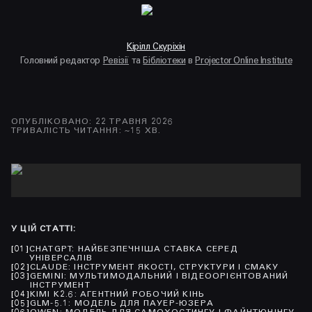
Кірілл Скуріхін
Головний редактор
Ревізії
та
Бібліотеки
в
Projector Online Institute
ОПУБЛІКОВАНО
:
22 ТРАВНЯ 2026
ТРИВАЛІСТЬ ЧИТАННЯ
: ~
15
ХВ.
У ЦІЙ СТАТТІ
:
[
01
]
CHATGPT: НАЙБЕЗПЕЧНІША СТАВКА СЕРЕД
УНІВЕРСАЛІВ
[
02
]
CLAUDE: ІНСТРУМЕНТ ЯКОСТІ, СТРУКТУРИ І СМАКУ
[
03
]
GEMINI: МУЛЬТИМОДАЛЬНИЙ І ВІДЕООРІЄНТОВАНИЙ
ІНСТРУМЕНТ
[
04
]
KIMI K2.6: АГЕНТНИЙ РОБОЧИЙ КІНЬ
[
05
]
GLM-5.1: МОДЕЛЬ ДЛЯ ПАУЕР-ЮЗЕРА