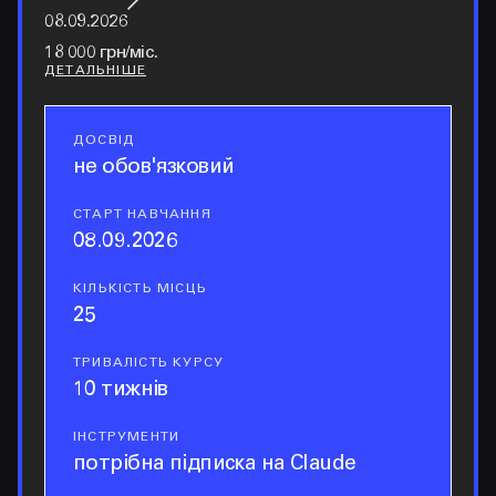
08.09.2026
18 000 грн/міс.
ДЕТАЛЬНІШЕ
ДОСВІД
досвід
не обов'язковий
СТАРТ НАВЧАННЯ
старт навчання
08.09.2026
КІЛЬКІСТЬ МІСЦЬ
кількість місць
25
ТРИВАЛІСТЬ КУРСУ
тривалість курсу
10 тижнів
ІНСТРУМЕНТИ
інструменти
потрібна підписка на Claude