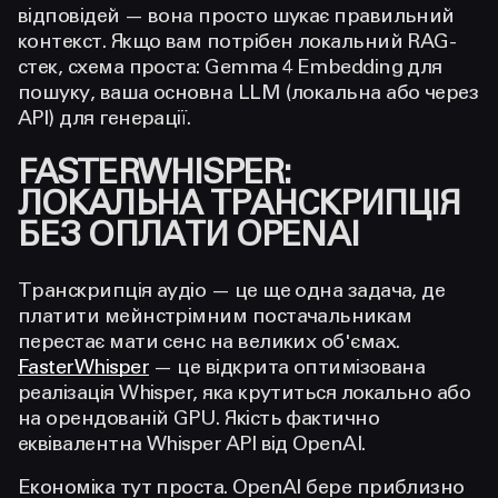
відповідей — вона просто шукає правильний
контекст. Якщо вам потрібен локальний RAG-
стек, схема проста: Gemma 4 Embedding для
пошуку, ваша основна LLM (локальна або через
API) для генерації.
FASTERWHISPER:
ЛОКАЛЬНА ТРАНСКРИПЦІЯ
БЕЗ ОПЛАТИ OPENAI
Транскрипція аудіо — це ще одна задача, де
платити мейнстрімним постачальникам
перестає мати сенс на великих об'ємах.
FasterWhisper
— це відкрита оптимізована
реалізація Whisper, яка крутиться локально або
на орендованій GPU. Якість фактично
еквівалентна Whisper API від OpenAI.
Економіка тут проста. OpenAI бере приблизно