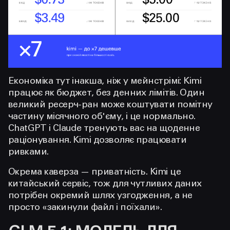
Економіка тут інакша, ніж у мейнстрімі: Kimi
працює як бюджет, без денних лімітів. Один
великий ресерч-ран може коштувати помітну
частину місячного об'єму, і це нормально.
ChatGPT і Claude тренують вас на щоденне
раціонування. Kimi дозволяє працювати
ривками.
Окрема каверза — приватність. Kimi це
китайський сервіс, тож для чутливих даних
потрібен окремий шлях узгодження, а не
просто «закинули файл і поїхали».