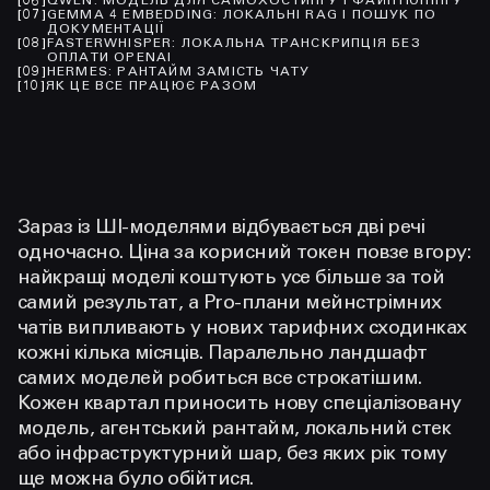
[
06
]
QWEN: МОДЕЛЬ ДЛЯ САМОХОСТИНГУ І ФАЙНТЮНІНГУ
[
07
]
GEMMA 4 EMBEDDING: ЛОКАЛЬНІ RAG І ПОШУК ПО
ДОКУМЕНТАЦІЇ
[
08
]
FASTERWHISPER: ЛОКАЛЬНА ТРАНСКРИПЦІЯ БЕЗ
ОПЛАТИ OPENAI
[
09
]
HERMES: РАНТАЙМ ЗАМІСТЬ ЧАТУ
[
10
]
ЯК ЦЕ ВСЕ ПРАЦЮЄ РАЗОМ
Зараз із ШІ-моделями відбувається дві речі
одночасно. Ціна за корисний токен повзе вгору:
найкращі моделі коштують усе більше за той
самий результат, а Pro-плани мейнстрімних
чатів випливають у нових тарифних сходинках
кожні кілька місяців. Паралельно ландшафт
самих моделей робиться все строкатішим.
Кожен квартал приносить нову спеціалізовану
модель, агентський рантайм, локальний стек
або інфраструктурний шар, без яких рік тому
ще можна було обійтися.