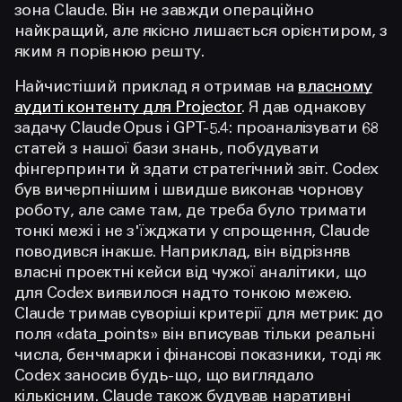
зона Claude. Він не завжди операційно
найкращий, але якісно лишається орієнтиром, з
яким я порівнюю решту.
Найчистіший приклад я отримав на
власному
аудиті контенту для Projector
. Я дав однакову
задачу Claude Opus і GPT-5.4: проаналізувати 68
статей з нашої бази знань, побудувати
фінгерпринти й здати стратегічний звіт. Codex
був вичерпнішим і швидше виконав чорнову
роботу, але саме там, де треба було тримати
тонкі межі і не з'їжджати у спрощення, Claude
поводився інакше. Наприклад, він відрізняв
власні проектні кейси від чужої аналітики, що
для Codex виявилося надто тонкою межею.
Claude тримав суворіші критерії для метрик: до
поля «data_points» він вписував тільки реальні
числа, бенчмарки і фінансові показники, тоді як
Codex заносив будь-що, що виглядало
кількісним. Claude також будував наративні