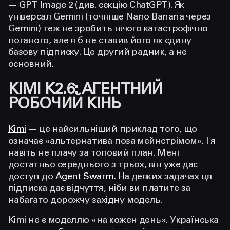
— GPT Image 2 (див. секцію ChatGPT). Як
універсал Gemini (точніше Nano Banana через
Gemini) теж не зробить нічого катастрофічно
поганого, але я б не ставив його як єдину
базову підписку. Це другий радник, а не
основний.
KIMI K2.6: АГЕНТНИЙ
РОБОЧИЙ КІНЬ
Kimi
— це найсильніший приклад того, що
означає «альтернатива поза мейнстрімом». І я
навіть не плачу за топовий план. Мені
достатньо середнього з трьох, він уже дає
доступ до
Agent Swarm
. На деяких задачах ця
підписка дає відчуття, ніби ви платите за
набагато дорожчу західну модель.
Kimi не є моделлю «на кожен день». Українська