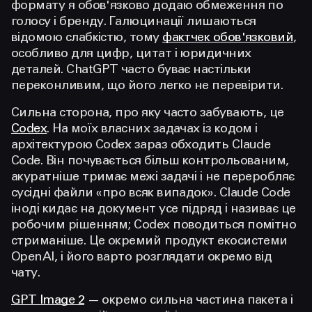
формату я обов'язково додаю обмеження по
голосу і бренду. Галюцинації лишаються
відомою слабкістю, тому
фактчек обов'язковий
,
особливо для цифр, цитат і юридичних
деталей. ChatGPT часто буває настільки
переконливим, що його легко не перевірити.
Сильна сторона, про яку часто забувають, це
Codex
. На моїх власних задачах із кодом і
архітектурою Codex зараз обходить Claude
Code. Він почувається більш контрольованим,
акуратніше тримає межі задачі і не переробляє
сусідні файли «про всяк випадок». Claude Code
іноді кидає на документ усе підряд і називає це
робочим рішенням; Codex поводиться помітно
стриманіше. Це окремий продукт екосистеми
OpenAI, і його варто розглядати окремо від
чату.
GPT Image 2
— окремо сильна частина пакета і