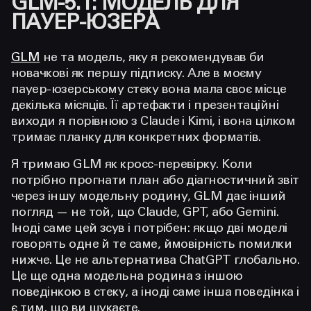
GLM-5.1: МОДЕЛЬ ДЛЯ
ПАУЕР-ЮЗЕРА
GLM
не та модель, яку я рекомендував би
новачкові як першу підписку. Але в моєму
пауер-юзерському стеку вона мала своє місце
декілька місяців. Її артефакти і презентаційні
виходи я порівнюю з Claude і Kimi, і вона цілком
тримає планку для конкретних форматів.
Я тримаю GLM як кросс-перевірку. Коли
потрібно прогнати план або діагностичний звіт
через іншу модельну родину, GLM дає інший
погляд — не той, що Claude, GPT, або Gemini.
Іноді саме цей зсув і потрібен: якщо дві моделі
говорять одне й те саме, ймовірність помилки
нижче. Це не альтернатива ChatGPT глобально.
Це ще одна модельна родина з іншою
поведінкою в стеку, а іноді саме інша поведінка і
є тим, що ви шукаєте.