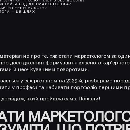
БРАТИ ПОРТФОЛІО? НАВІТЬ БЕЗ ДОСВІДУ
ИСТИЙ БРЕНД ДЛЯ МАРКЕТОЛОГА?
НАЙТИ ПЕРШУ РОБОТУ?
ЛОГА — ЦЕ ШЛЯХ
 матеріал не про те, «як стати маркетологом за один
н про дослідження і формування власного кар’єрного 
гами й неочікуваними поворотами.
вається у сфері станом на 2025-й, розберемо поради
тати у професії та набивати портфоліо першими п
 досвідом, який пройшла сама. Поїхали!
ТАТИ МАРКЕТОЛОГО