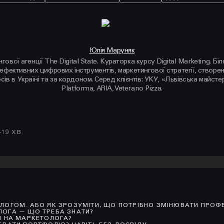
Юлія Маруняк
ової агенції The Digital State. Кураторка курсу Digital Marketing. Біл
ективних цифрових інструментів, маркетингової стратегії, створен
сів в Україні та за кордоном. Серед клієнтів: УКУ, «Львівська майс
Platforma, ARIA, Veterano Pizza.
~
19
ХВ.
ЛОГОМ. АБО ЯК ЗРОЗУМІТИ, ЩО ПОТРІБНО ЗМІНЮВАТИ ПРОФ
ЛОГА — ЩО ТРЕБА ЗНАТИ?
Я НА МАРКЕТОЛОГА?