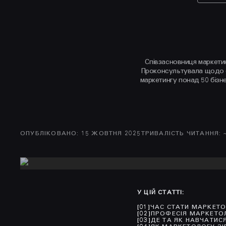
Співзасновниця маркетинг
Проконсультувала щодо еф
маркетингу понад 50 бізне
ОПУБЛІКОВАНО
:
15 ЖОВТНЯ 2025
ТРИВАЛІСТЬ ЧИТАННЯ
: 
У ЦІЙ СТАТТІ
:
[
01
]
ЧАС СТАТИ МАРКЕТО
[
02
]
ПРОФЕСІЯ МАРКЕТО
[
03
]
ДЕ ТА ЯК НАВЧАТИС