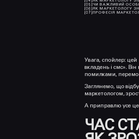
[
04
]
ЯК МАРКЕТОЛОГУ ЗІ
[
05
]
ЧИ ВАЖЛИВИЙ ОСОБ
[
06
]
ЯК МАРКЕТОЛОГУ З
[
07
]
ПРОФЕСІЯ МАРКЕТО
Увага, спойлер: цей
вкладень і смс». Ві
помилками, перемо
Заглянемо, що відбу
маркетологом, зрос
А приправлю усе це
ЧАС С