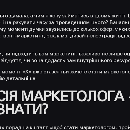
вго думала, а чим я хочу займатись в цьому житті
 і не рахувати часу за проведенням цього? Банальн
у моменті думки звузились до кількох сфер, у яки
 івент-маркетинг, реклама, дизайн-ілюстрації, відео
и, чи підходить вам маркетинг, важливо не лише оц
а відчуття, чи вона додасть вам внутрішнього ресурс
момент «Х» вже стався і ви хочете стати маркетоло
ію детальніше.
СІЯ МАРКЕТОЛОГА
ЗНАТИ?
х порад на кшталт «щоб стати маркетологом, пройд