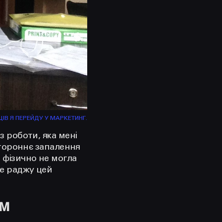
ІВ Я ПЕРЕЙДУ У МАРКЕТИНГ.
з роботи, яка мені
остороннє запалення
е фізично не могла
Не раджу цей
ам