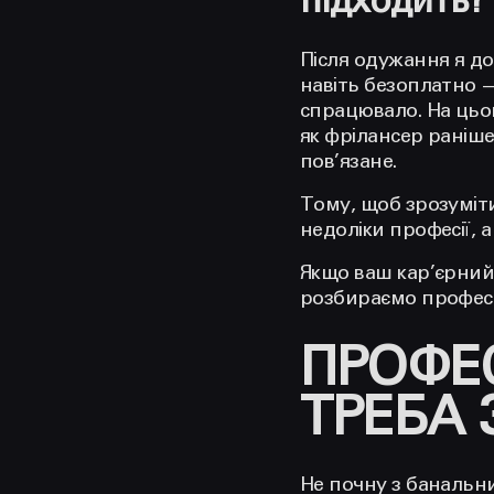
підходить?
Після одужання я до
навіть безоплатно —
спрацювало. На цьом
як фрілансер раніше:
пов’язане.
Тому, щоб зрозуміт
недоліки професії, 
Якщо ваш кар’єрний 
розбираємо профес
ПРОФЕ
ТРЕБА 
Не почну з банальни