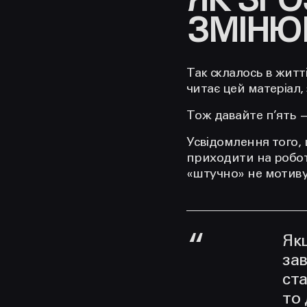
ЯК ЗРО
ЗМІНЮ
‍Так склалось в житт
читає цей матеріал, 
Тож давайте п’ять —
Усвідомлення того, щ
приходити на роботу
«штучно» не мотивув
Якщ
за
ста
то 