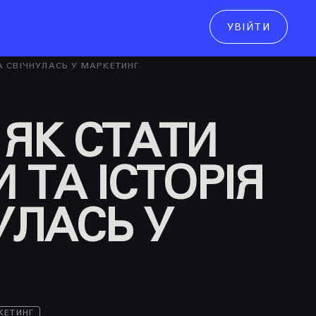
УВІЙТИ
ія.
А СВІЧНУЛАСЬ У МАРКЕТИНГ
крок
 ЯК СТАТИ
ТА ІСТОРІЯ
УЛАСЬ У
КЕТИНГ