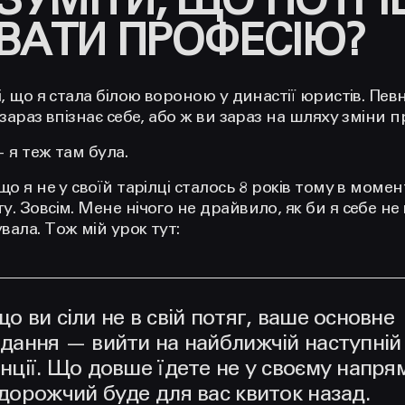
ЗУМІТИ, ЩО ПОТРІ
ВАТИ ПРОФЕСІЮ?
і, що я стала білою вороною у династії юристів. Певн
зараз впізнає себе, або ж ви зараз на шляху зміни п
 я теж там була.
о я не у своїй тарілці сталось 8 років тому в момент
. Зовсім. Мене нічого не драйвило, як би я себе не 
ала. Тож мій урок тут:
о ви сіли не в свій потяг, ваше основне
вдання — вийти на найближчій наступній
нції. Що довше їдете не у своєму напря
дорожчий буде для вас квиток назад.