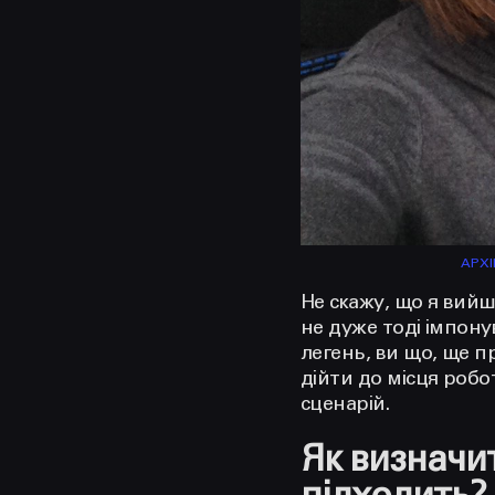
АРХІ
Не скажу, що я вийш
не дуже тоді імпону
легень, ви що, ще п
дійти до місця робо
сценарій.
Як визначи