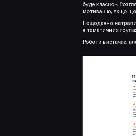
буде класно». Розгл
мотивацію, якщо щось
Нещодавно натрапил
в тематичних групах
Роботи вистачає, а