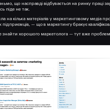
яньмо, що насправді відбувається на ринку праці зар
 піде не так.‍
а на кілька матеріалів у маркетинговому медіа про
 підприємців, — що в маркетингу бракує кваліфікова
ле знайти хорошого маркетолога — тут вже проблем