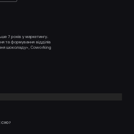
ьше 7 років у маркетингу.
ня та формування відділів
терня шоколаду», Coworking
ЕСІЮ?