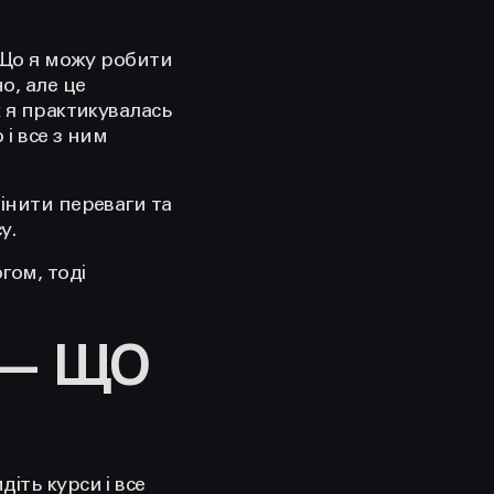
. Що я можу робити
о, але це
х я практикувалась
 і все з ним
інити переваги та
у.
гом, тоді
 — ЩО
іть курси і все