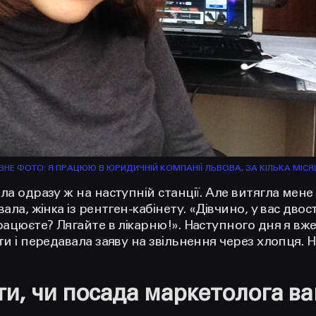
ВНЕ ФОТО: Я ПРАЦЮЮ В ЮРИДИЧНІЙ КОМПАНІЇ ЛЬВОВА, ЗА КІЛЬКА МІСЯЦ
ла одразу ж на наступній станції. Але витягла мене 
вала, жінка із рентген-кабінету. «Дівчино, у вас дв
рацюєте? Лягайте в лікарню!». Наступного дня я вж
ти і передавала заяву на звільнення через хлопця. 
ти, чи посада маркетолога в