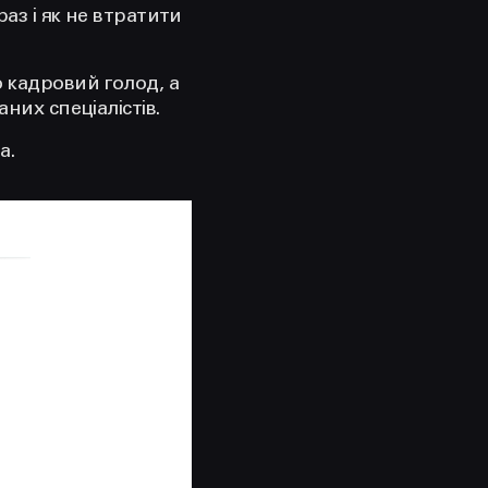
аз і як не втратити
 кадровий голод, а
них спеціалістів.
а.