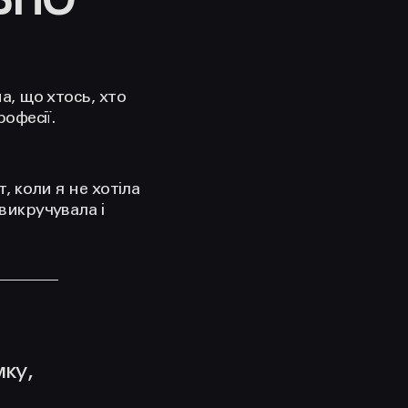
БНО
а, що хтось, хто
рофесії.
, коли я не хотіла
викручувала і
мку,