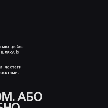
 місяць без
шляху. Із
, як стати
роєктами.
М. АБО