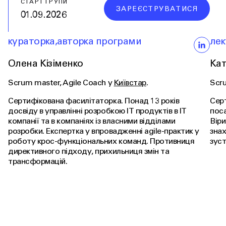
СТАРТ ГРУПИ
ЗАРЕЄСТРУВАТИСЯ
01.09.2026
кураторка
,
авторка програми
лек
Олена Кізіменко
Кат
Scrum master, Agile Coach у
Київстар
.
Scru
Сертифікована фасилітаторка. Понад 13 років
Серт
досвіду в управлінні розробкою ІТ продуктів в ІТ
поса
компанії та в компаніях із власними відділами
Віри
розробки. Експертка у впровадженні agile-практик у
знах
роботу крос-функціональних команд. Противниця
зуст
директивного підходу, прихильниця змін та
трансформацій.