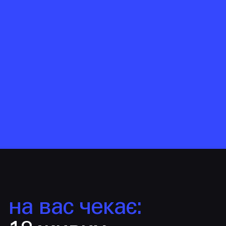
проєктній команді
09
.
професійний розвиток
фасилітатора
на вас чекає: