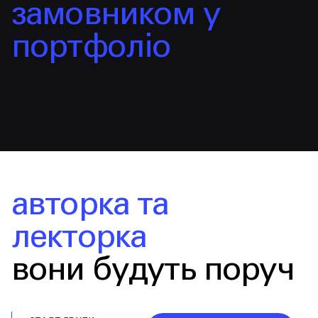
замовником у
портфоліо
авторка та
лекторка
вони будуть поруч