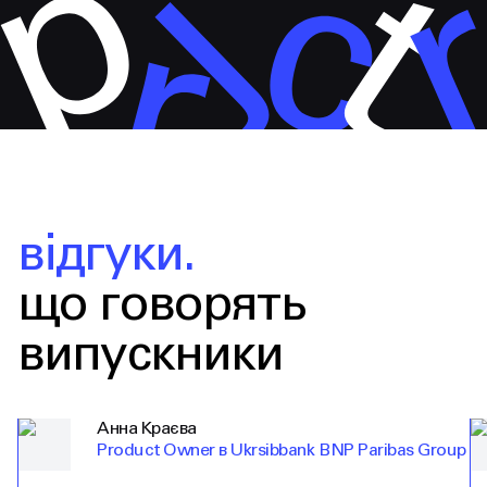
відгуки.
що говорять
випускники
Анна Краєва
Product Owner в Ukrsibbank BNP Paribas Group