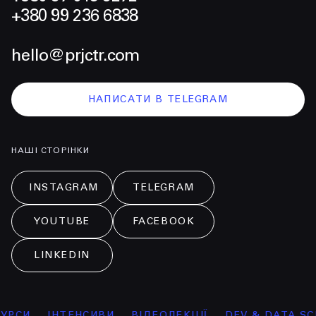
+380 99 236 6838
hello@prjctr.com
НАПИСАТИ В TELEGRAM
НАШІ СТОРІНКИ
INSTAGRAM
TELEGRAM
YOUTUBE
FACEBOOK
LINKEDIN
СИ
ІНТЕНСИВИ
ВІДЕОЛЕКЦІЇ
DEV & DATA SCIEN