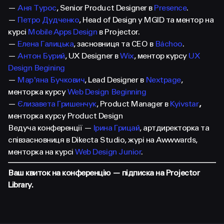
—
Аня Турос
, Senior Product Designer в
Presence
.
—
Петро Дудченко
, Head of Design у MGID та ментор на
курсі
Mobile Apps Design
в Projector.
—
Елена Галицька
, засновниця та CEO в
Báchoo
.
—
Антон Бурий
, UX Designer в
Wix
, ментор курсу
UX
Design Begining
—
Мар'яна Бучкович
, Lead Designer в
Nextpage
,
менторка курсу
Web Design Beginning
—
Єлизавета Гришенчук
, Product Manager в
Kyivstar
,
менторка курсу Product Design
Ведуча конференції —
Ірина Грицай
, артдиректорка та
співзасновниця в Dikecta Studio, журі на Awwwards,
менторка на курсі
Web Design Junior
.
Ваш квиток на конференцію — підписка на Projector
Library.