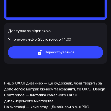
Доступна за підпискою
У прямому ефірі 25 лютого, о 11.00
Зареєструватися
КОНТАКТИ
+38 097 015 92 72
+38 099 236 68 38
Якщо UX/UI дизайнер — це художник, який творить за
допомогою метрик бізнесу та юзабіліті, то UX/UI Design
hello@prjctr.com
Conference — виставка сучасного UX/UI
дизайнерського мистецтва.
INSTAGRAM
TELEGRAM
YOUTUBE
На виставці — кейс стаді. Дизайнери рівня PRO