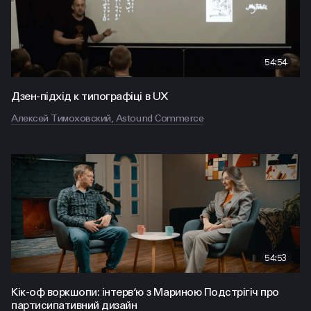
54:54
Дзен-підхід к типографіці в UX
Алексей Тимоховский, Astound Commerce
54:53
Кік-оф воркшопи: інтерв‘ю з Мариною Подстрігіч про
партисипативний дизайн