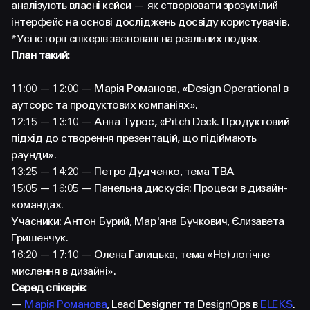
FACEBOOK
LINKEDIN
аналізують власні кейси — як створювати зрозумілий
інтерфейс на основі досліджень досвіду користувачів.
*Усі історії спікерів засновані на реальних подіях.
План такий:
11:00 — 12:00 — Марія Романова, «Design Operational в
аутсорс та продуктових компаніях».
12:15 — 13:10 — Анна Турос, «Pitch Deck. Продуктовий
підхід до створення презентацій, що підіймають
раунди».
13:25 — 14:20 — Петро Дудченко, тема TBA
15:05 — 16:05 — Панельна дискусія: Процеси в дизайн-
командах.
Учасники: Антон Бурий, Мар'яна Бучкович, Єлизавета
Гришенчук.
16:20 — 17:10 — Олена Галицька, тема «Не) логічне
мислення в дизайні».
Серед спікерів:
—
Марія Романова
, Lead Designer та DesignOps в
ELEKS
.