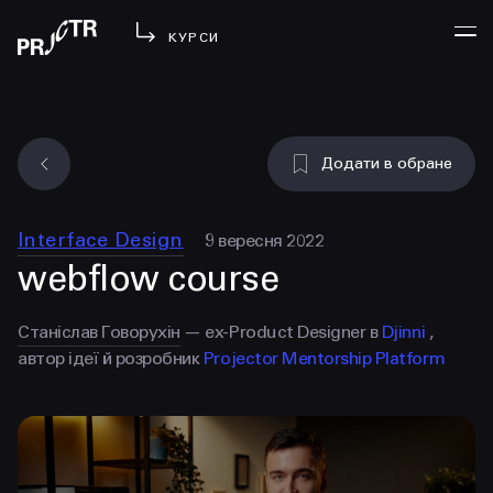
КУРСИ
УВІЙТИ
Додати в обране
МЕНЮ
у проджі
Interface Design
9 вересня 2022
бібліотека
webflow course
менторство
lezo
Станіслав Говорухін
— ex-Product Designer в
Djinni
,
автор ідеї й розробник
Projector Mentorship Platform
блог
вийти