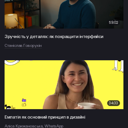
59:02
Зручність у деталях: як покращити інтерфейси
Станіслав Говорухін
34:33
Емпатія як основний принцип в дизайні
Аліса Крижановська, WhatsApp