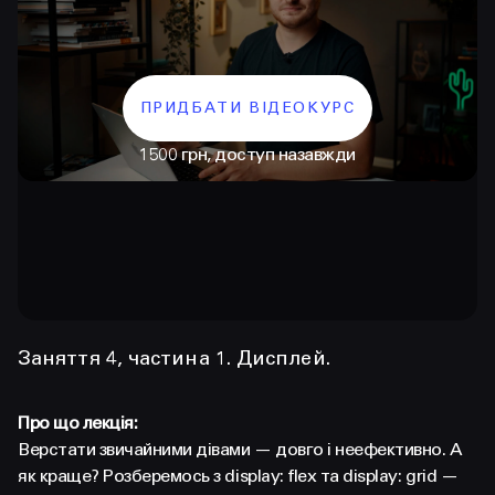
ПРИДБАТИ ВІДЕОКУРС
1500 грн, доступ назавжди
КОНТАКТИ
+38 097 015 92 72
+38 099 236 68 38
Заняття 4, частина 1. Дисплей.
hello@prjctr.com
Про що лекція:
Верстати звичайними дівами — довго і неефективно. А
INSTAGRAM
TELEGRAM
YOUTUBE
як краще? Розберемось з display: flex та display: grid —