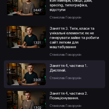
контейнери, секції, діви,
spacing, типографіка,
відступи
24:47
Станіслав Говорухін
Заняття 3. Теги, класи та
унікальні елементи: як не
генерувати зайве та робити
сайт легким для
17:31
маштабування
Станіслав Говорухін
Заняття 4, частина 1.
Дисплей.
Станіслав Говорухін
39:01
Заняття 4, частина 2.
Позиціонування.
Станіслав Говорухін
17:02