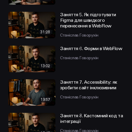
Заняття 5. Як підготувати
Figma для швидкого
перенесення в WebFlow
31:28
Станіслав Говорухін
Заняття 6. Форми в WebFlow
Станіслав Говорухін
13:02
Заняття 7. Accessibility: як
зробити сайт інклюзивним
Станіслав Говорухін
19:57
Заняття 8. Кастомний код та
інтеграції
Станіслав Говорухін