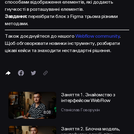
FACEBOOK
LINKEDIN
способами відображення елементів, які додають
гнучкості в розташуванні елементів.
Завдання:
перезібрати блок з Figma трьома різними
методами.
Також доєднуйтеся до нашого
Webflow community
.
Щоб обговорювати новинки інструменту, розбирати
цікаві кейси та знаходити нестандартні рішення.
Заняття 1. Знайомство з
інтерфейсом WebFlow
Станіслав Говорухін
8:08
Заняття 2. Блочна модель,