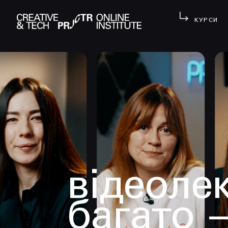
КУРСИ
відеолек
багато 