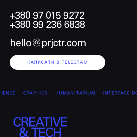
+380 97 015 9272
+380 99 236 6838
hello@prjctr.com
НАПИСАТИ В TELEGRAM
GRAPHICS
HUMANITARIUM
INTERFACE DESIGN
M