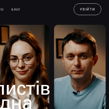
УВІЙТИ
ZO
БЛОГ
листів
одна