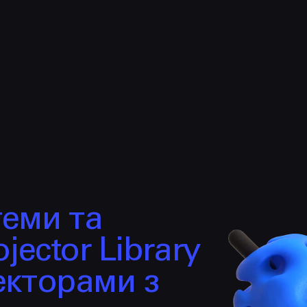
НАПИСАТИ
Політикою
Конфіденційності
hello@prjctr.com.ua
теми та
jector Library
екторами з