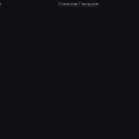
н
Станіслав Говорухін