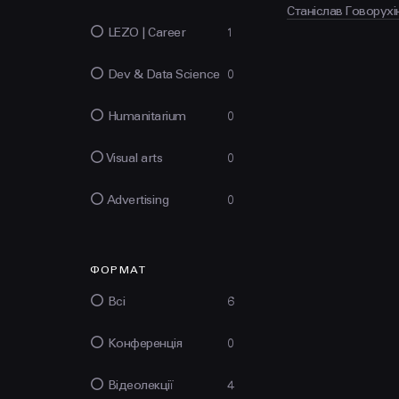
Станіслав Говорухі
LEZO | Сareer
1
Dev & Data Science
0
Humanitarium
0
Visual arts
0
Advertising
0
ФОРМАТ
Всі
6
Конференція
0
Відеолекції
4