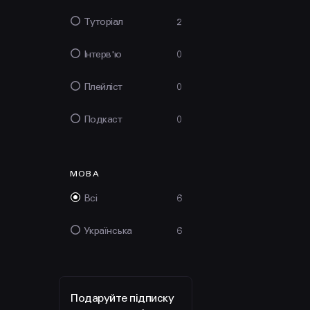
Туторіал
2
Інтерв'ю
0
Плейліст
0
Подкаст
0
МОВА
Всі
6
Українська
6
Подаруйте підписку