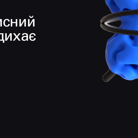
исний
дихає