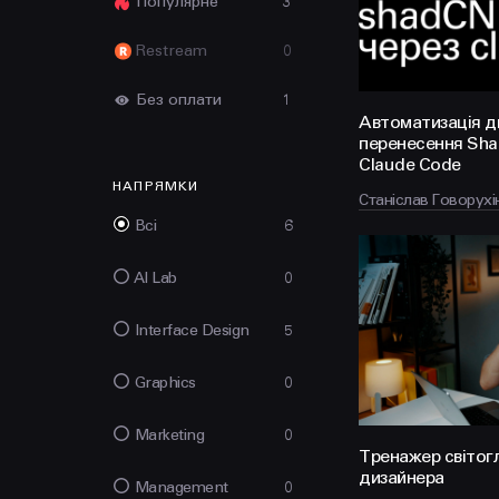
Популярне
3
Restream
0
Без оплати
1
Автоматизація д
перенесення Sha
Claude Code
НАПРЯМКИ
Станіслав Говорухі
Всі
6
AI Lab
0
Interface Design
5
Graphics
0
Marketing
0
Тренажер світог
дизайнера
Management
0