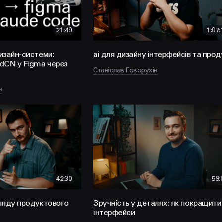
21:49
1:07:
изайн-системи:
ai для дизайну інтерфейсів та прод
dCN у Figma через
Станіслав Говорухін
н
42:30
59:
ляду продуктового
Зручність у деталях: як покращити
інтерфейси