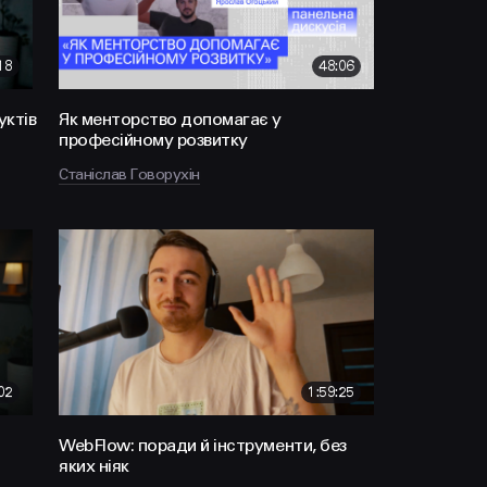
18
48:06
уктів
Як менторство допомагає у
професійному розвитку
Станіслав Говорухін
02
1:59:25
WebFlow: поради й інструменти, без
яких ніяк