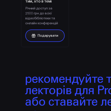
тим, хто в темі
Річний доступ за
2500 грн до всієї
відеобібліотеки та
онлайн конференцій
Подарувати
рекомендуйте 
лекторів для Pro
або ставайте л