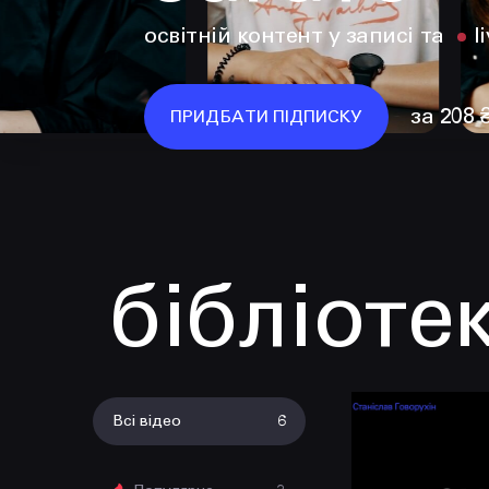
освітній контент у записі та
l
за 208 
ПРИДБАТИ ПІДПИСКУ
бібліоте
Всі відео
6