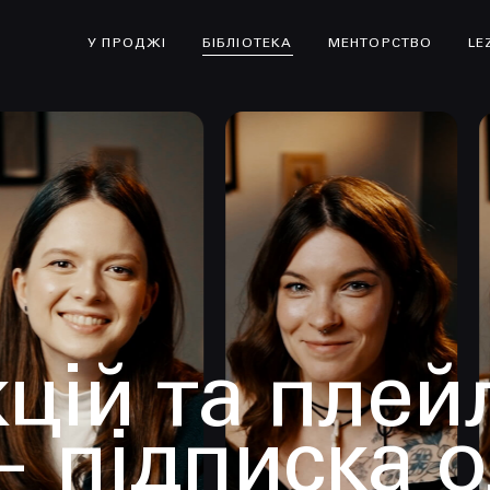
У ПРОДЖІ
БІБЛІОТЕКА
МЕНТОРСТВО
LE
цій та плей
— підписка 