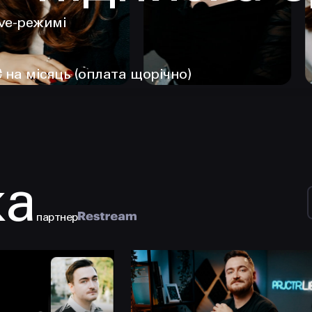
ive-режимі
₴ на місяць (оплата щорічно)
ка
партнер