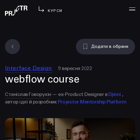
КУРСИ
УВІЙТИ
Додати в обране
МЕНЮ
у проджі
Interface Design
9 вересня 2022
бібліотека
webflow course
менторство
lezo
Станіслав Говорухін
— ex-Product Designer в
Djinni
,
автор ідеї й розробник
Projector Mentorship Platform
блог
вийти