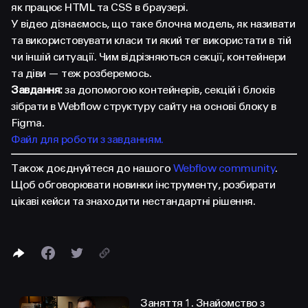
FACEBOOK
LINKEDIN
як працює HTML та CSS в браузері.
У відео дізнаємось, що таке блочна модель, як називати
та використовувати класи ти який тег використати в тій
чи іншій ситуації. Чим відрізняються секції, контейнери
та діви — теж розберемось.
Завдання:
за допомогою контейнерів, секцій і блоків
зібрати в Webflow структуру сайту на основі блоку в
Figma.
Файл для роботи з завданням.
Також доєднуйтеся до нашого
Webflow community
.
Щоб обговорювати новинки інструменту, розбирати
цікаві кейси та знаходити нестандартні рішення.
Заняття 1. Знайомство з