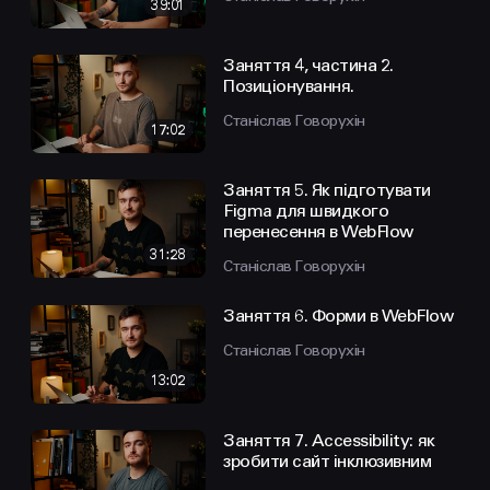
39:01
Заняття 4, частина 2.
Позиціонування.
Станіслав Говорухін
17:02
Заняття 5. Як підготувати
Figma для швидкого
перенесення в WebFlow
31:28
Станіслав Говорухін
Заняття 6. Форми в WebFlow
Станіслав Говорухін
13:02
Заняття 7. Accessibility: як
зробити сайт інклюзивним