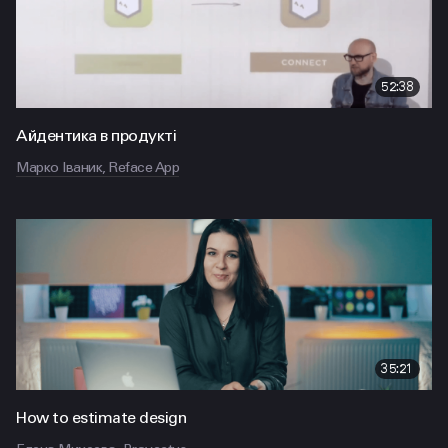
52:38
Айдентика в продукті
Марко Іваник, Reface App
35:21
How to estimate design