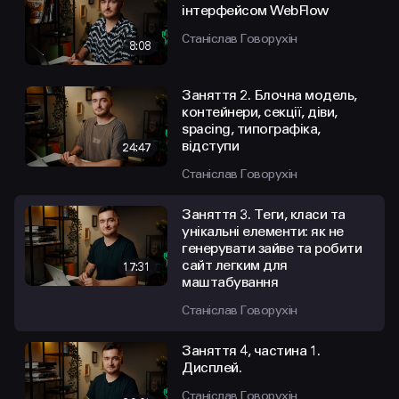
інтерфейсом WebFlow
Станіслав Говорухін
8:08
Заняття 2. Блочна модель,
контейнери, секції, діви,
spacing, типографіка,
відступи
24:47
Станіслав Говорухін
Заняття 3. Теги, класи та
унікальні елементи: як не
генерувати зайве та робити
сайт легким для
17:31
маштабування
Станіслав Говорухін
Заняття 4, частина 1.
Дисплей.
Станіслав Говорухін