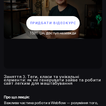
ПРИДБАТИ ВІДЕОКУРС
1500 грн, доступ назавжди
КОНТАКТИ
+38 097 015 92 72
+38 099 236 68 38
Заняття 3. Теги, класи та унікальні
елементи: як не генерувати зайве та робити
сайт легким для маштабування
hello@prjctr.com
Про що лекція:
INSTAGRAM
TELEGRAM
YOUTUBE
Важлива частина роботи в Webflow — розуміння того,