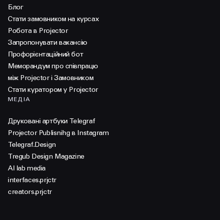
Блог
Стати замовником на курсах
Робота в Projector
Запропонувати вакансію
Профорієнтаційний бот
Меморандум про співпрацю
між Projector і Замовником
Стати куратором у Projector
МЕДІА
Друковані артбуки Telegraf
Projector Publisnihg в Instagram
Telegraf.Design
Tregub Design Magazine
AI lab media
interfaces.prjctr
creators.prjctr