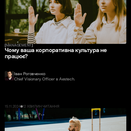
[
MANAGEMENT
]
Чому ваша корпоративна культура не
працює?
Іван Роговченко
Chief Visionary Officer в Aestech.
15
.
11
.
2024
12 ХВИЛИН
ЧИТАННЯ