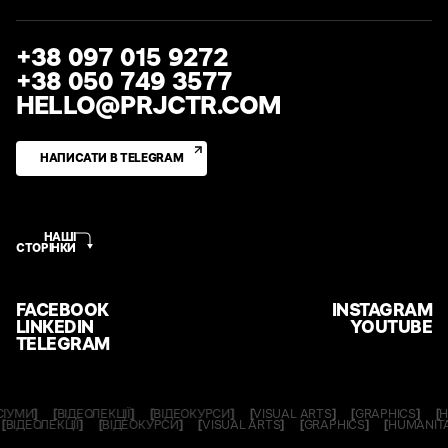
+38 097 015 9272
+38 050 749 3577
HELLO@PRJCTR.COM
НАПИСАТИ В TELEGRAM
НАШІ
СТОРІНКИ
FACEBOOK
INSTAGRAM
LINKEDIN
YOUTUBE
TELEGRAM
МИ
]
[
ВІДЕОЛЕКЦІЇ
]
[
ВІДЕОКУРСИ
]
[
VISUAL ARTS
]
[
GRAPHICS
]
[
HUM
И
]
[
ВІДЕОЛЕКЦІЇ
]
[
ВІДЕОКУРСИ
]
[
VISUAL ARTS
]
[
GRAPHICS
]
[
HUMAN