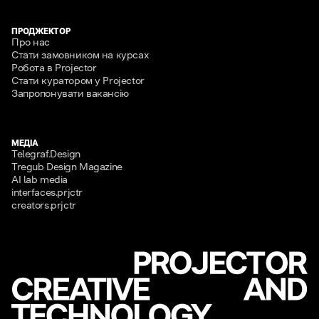
ПРОДЖЕКТОР
Про нас
Стати замовником на курсах
Робота в Projector
Стати куратором у Projector
Запропонувати вакансію
МЕДІА
Telegraf.Design
Tregub Design Magazine
AI lab media
interfaces.prjctr
creators.prjctr