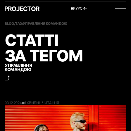
КУРСИ
+
BLOG
/
TAG:
УПРАВЛІННЯ КОМАНДОЮ
СТАТТІ
ЗА ТЕГОМ
УПРАВЛІННЯ
КОМАНДОЮ
03
.
12
.
2024
6 ХВИЛИН
ЧИТАННЯ