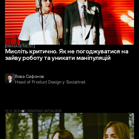
[
MANAGEMENT
]
Мисліть критично. Як не погоджуватися на
зайву роботу та уникати маніпуляцій
Вова Сафонов
Head of Product Design у Socialtrait.
15
.
11
.
2024
5 ХВИЛИН
ЧИТАННЯ