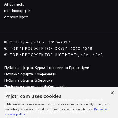
AI lab media
interfaces.prjctr
creators.prjctr
© ФОП Трегуб О.Б., 2015-2026
© ТОВ "ПРОДЖЕКТОР СКУЛ", 2020-2026
© ТОВ "ПРОДЖЕКТОР ІНСТИТУТ", 2025-2026
Публічна оферта. Курси, Інтенсиви та Професіуми
Публічна оферта. Конференції
Публічна оферта. Бібліотека
Політика використання файлів cookie
×
Політика конфіденційності
Prjctr.com uses cookies
Projector general offer for purchasing courses, intensives &
This website uses cookies to improve user experience. By using our
professiums
website you consent to all cookies in accordance with our
Projector
Умови використання подарункових сертифікатів
cookie policy