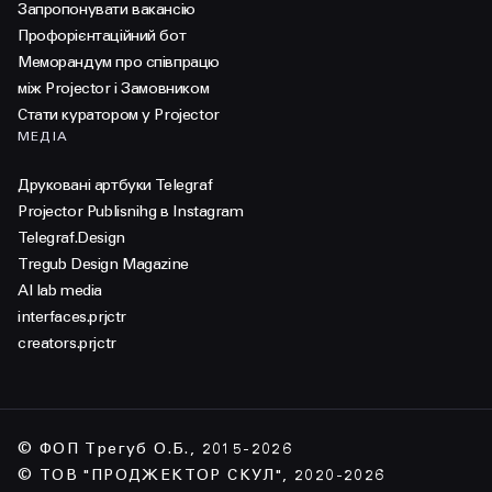
Запропонувати вакансію
Профорієнтаційний бот
Меморандум про співпрацю
між Projector і Замовником
Стати куратором у Projector
МЕДІА
Друковані артбуки Telegraf
Projector Publisnihg в Instagram
Telegraf.Design
Tregub Design Magazine
AI lab media
interfaces.prjctr
creators.prjctr
© ФОП Трегуб О.Б., 2015-2026
© ТОВ "ПРОДЖЕКТОР СКУЛ", 2020-2026