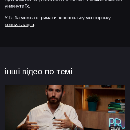
FACEBOOK
LINKEDIN
уникнути їх.
У Гліба можна отримати персональну менторську
консультацію
.
інші відео по темі
25:38