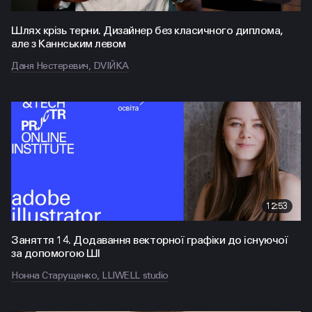
Шлях крізь терни. Дизайнер без класичного диплома,
але з Каннським левом
Даня Нестеревич, DVIЙKA
12:53
Заняття 14. Додавання векторної графіки до існуючої
за допомогою ШІ
Нонна Старущенко, LLIWELL studio