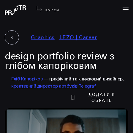
КУРСИ
Graphics
LEZO | Сareer
УВІЙТИ
design portfolio review з
МЕНЮ
у проджі
глібом капоріковим
бібліотека
Гліб Капоріков
— графічний та книжковий дизайнер,
менторство
креативний директор артбуків Telegraf
lezo
ДОДАТИ В
блог
ОБРАНЕ
вийти