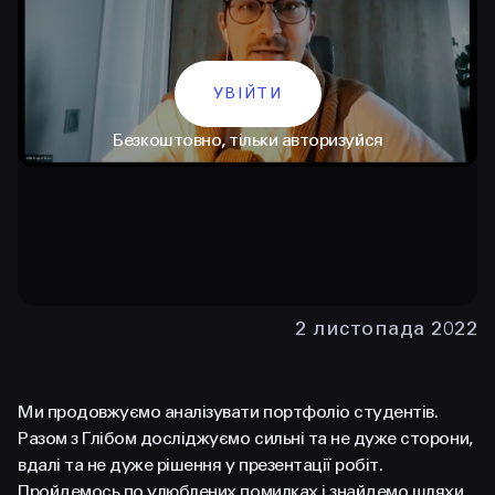
УВІЙТИ
Безкоштовно, тільки авторизуйся
КОНТАКТИ
+38 097 015 92 72
2 листопада 2022
+38 099 236 68 38
hello@prjctr.com
Ми продовжуємо аналізувати портфоліо студентів.
Разом з Глібом досліджуємо сильні та не дуже сторони,
вдалі та не дуже рішення у презентації робіт.
INSTAGRAM
TELEGRAM
YOUTUBE
Пройдемось по улюблених помилках і знайдемо шляхи