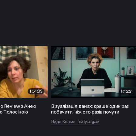
Політикою
Конфіденційності
НАПИСАТИ
hello@prjctr.com.ua
1:51:39
1:42:21
olio Review з Анею
Візуалізація даних: краще один раз
ею Полосіною
побачити, ніж сто разів почути
Надя Кельм, Texty.org.ua