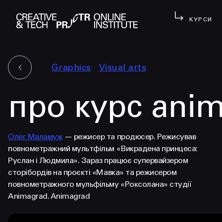
КУРСИ
Graphics
Visual arts
про курс anima
Олег Маламуж
— режисер та продюсер. Режисував
повнометражний мультфільм «Викрадена принцеса:
Руслан і Людмила». Зараз працює супервайзером
сторібордів на проєкті «Мавка» та режисером
повнометражного мульфільму «Роксолана» студії
Animagrad. Animagrad