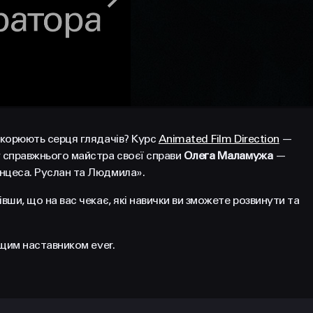
ідкорюють серця глядачів? Курс
Animated Film Direction
—
у справжнього майстра своєї справи
Олега Маламужа
—
инцеса. Руслан та Людмила».
вши, що на вас чекає, які навички ви зможете розвинути та
ащим наставником ever.