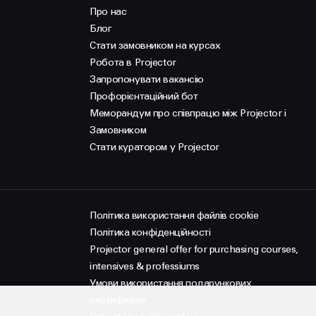
Про нас
Блог
Стати замовником на курсах
Робота в Projector
Запропонувати вакансію
Профорієнтаційний бот
Меморандум про співпрацю між Projector і
Замовником
Стати куратором у Projector
Політика використання файлів cookie
Політика конфіденційності
Projector general offer for purchasing courses,
intensives & professiums
Умови використання подарункових
сертифікатів