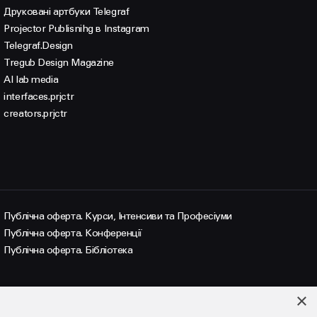
Друковані артбуки Telegraf
Projector Publisnihg в Instagram
Telegraf.Design
Tregub Design Magazine
AI lab media
interfaces.prjctr
creators.prjctr
Публічна оферта. Курси, Інтенсиви та Професіуми
Публічна оферта. Конференції
Публічна оферта. Бібліотека
×