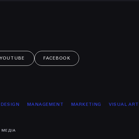
YOUTUBE
FACEBOOK
GN
MANAGEMENT
MARKETING
VISUAL ARTS
О
МЕДІА