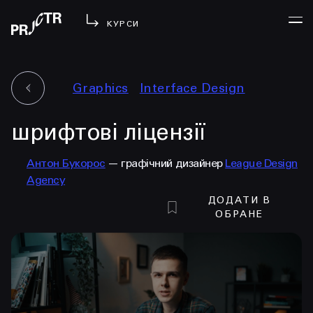
КУРСИ
Graphics
Interface Design
УВІЙТИ
шрифтові ліцензії
МЕНЮ
у проджі
Антон Букорос
— графічний дизайнер
League Design
бібліотека
Agency
менторство
ДОДАТИ В
lezo
ОБРАНЕ
блог
вийти