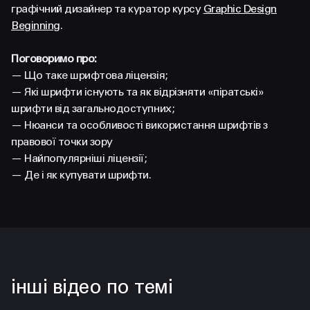
FACEBOOK
LINKEDIN
графічний дизайнер та куратор курсу
Graphic Design
Beginning
.
Поговоримо про:
— Що таке шрифтова ліцензія;
— Які шрифти існують та як відрізняти «піратські»
шрифти від загальнодоступних;
— Нюанси та особливості використання шрифтів з
правової точки зору
— Найпопулярніші ліцензії;
— Де і як купувати шрифти.
інші відео по темі