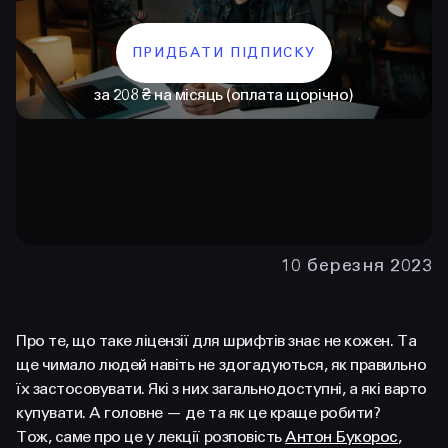
ПРИДБАТИ ПІДПИСКУ
за 208 ₴ на місяць (оплата щорічно)
КОНТАКТИ
10 березня 2023
+38 097 015 92 72
+38 099 236 68 38
Про те, що таке ліцензії для шрифтів знає не кожен. Та
hello@prjctr.com
ще чимало людей навіть не здогадуються, як правильно
їх застосовувати. Які з них загальнодоступні, а які варто
купувати. А головне — де та як це краще робити?
INSTAGRAM
TELEGRAM
YOUTUBE
Тож, саме про це у лекції розповість
Антон Букорос
,