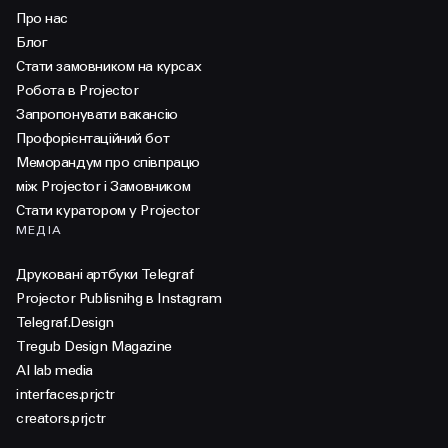
Про нас
Блог
Стати замовником на курсах
Робота в Projector
Запропонувати вакансію
Профорієнтаційний бот
Меморандум про співпрацю
між Projector і Замовником
Стати куратором у Projector
МЕДІА
Друковані артбуки Telegraf
Projector Publisnihg в Instagram
Telegraf.Design
Tregub Design Magazine
AI lab media
interfaces.prjctr
creators.prjctr