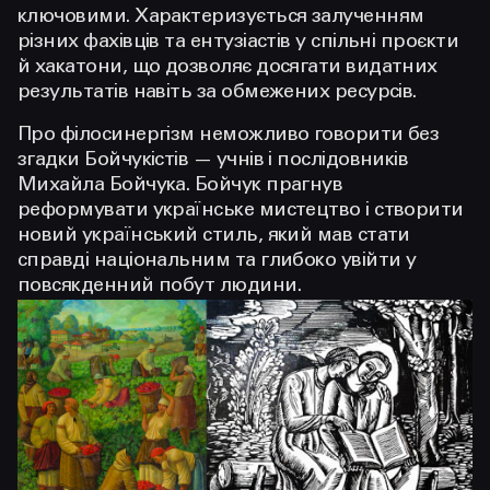
ключовими. Характеризується залученням
різних фахівців та ентузіастів у спільні проєкти
й хакатони, що дозволяє досягати видатних
результатів навіть за обмежених ресурсів.
Про філосинергізм неможливо говорити без
згадки Бойчукістів — учнів і послідовників
Михайла Бойчука. Бойчук прагнув
реформувати українське мистецтво і створити
новий український стиль, який мав стати
справді національним та глибоко увійти у
повсякденний побут людини.