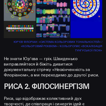
ЮР'ЄВ ФЛОРІАН: «СИСТЕМА КОЛЬОРОВИХ ТОНАЛЬНОСТЕЙ» /
«КОЛЬОРОВИЙ РЕКВІЄМ» / КОЛЬОРОПИС «ВОКАЛІЗАЦІЯ
ТУНГУСЬКОЇ ПІСНІ»
Не знати Юр'єва — гріх. Швиденько
виправляйтеся й біжіть дивитися
документальну стрічку «Нескінченність за
Флоріаном», а ми переходимо до другої риси.
РИСА 2. ФІЛОСИНЕРГІЗМ
Риса, що відображає колективний дух
творчості, де співпраця і синергія ідей є