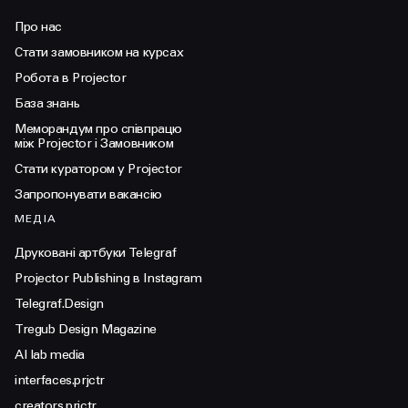
Про нас
Стати замовником на курсах
Робота в Projector
База знань
Меморандум про співпрацю
між Projector і Замовником
Стати куратором у Projector
Запропонувати вакансію
МЕДІА
Друковані артбуки Telegraf
Projector Publishing в Instagram
Telegraf.Design
Tregub Design Magazine
AI lab media
interfaces.prjctr
creators.prjctr