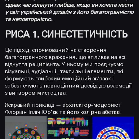
однак час копнути глибше, якщо ви хочете нести
у світ український дизайн з його багатогранністю
та неповторністю.
РИСА 1. СИНЕСТЕТИЧНІСТЬ
Це підхід, спрямований на створення
багатогранного враження, що впливає на всі
відчуття реципієнта. У ньому ми поєднуємо
візуальні, аудіальні і тактильні елементи, які
формують глибокий емоційний зв’язок і
забезпечують повноцінний досвід до взаємодії
з витвором мистецтва.
Яскравий приклад —
архітектор-модерніст
Флоріан Ілліч Юр'єв та його колірна абетка.