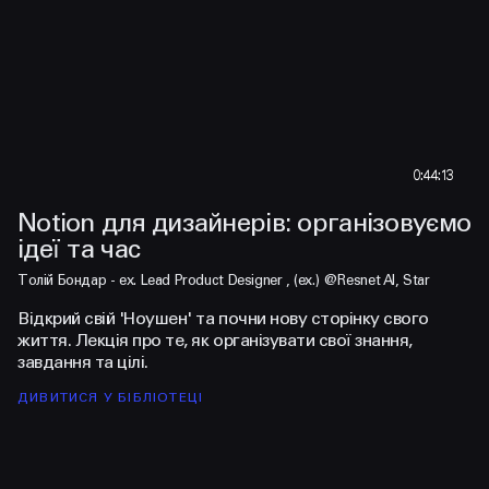
0:44:13
Notion для дизайнерів: організовуємо
a
ідеї та час
п
Переглянути тизер
Пе
Толій Бондар - ex. Lead Product Designer , (ex.) @Resnet AI, Star
Ст
ро
Відкрий свій 'Ноушен' та почни нову сторінку свого
Ле
життя. Лекція про те, як організувати свої знання,
ди
завдання та цілі.
Пр
ДИВИТИСЯ У БІБЛІОТЕЦІ
Д