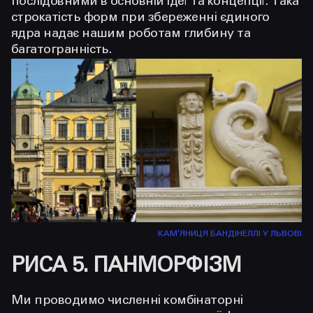
послідовними в основній ідеї та концепції. Така
строкатість форм при збереженні єдиного
ядра надає нашим роботам глибину та
багатогранність.
КАМʼЯНИЦЯ БАНДІНЕЛЛІ У ЛЬВОВІ
РИСА 5. ПАНМОРФІЗМ
Ми проводимо численні комбінаторні