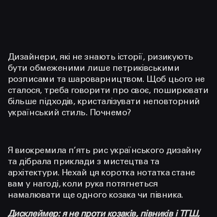
Дизайнери, які не знають історії, ризикують
бути обмеженими лише петриківськими
розписами та шароварництвом. Щоб цього не
сталося, треба говорити про своє, поширювати
більше підходів, кристалізувати неповторний
український стиль. Почнемо?
Я виокремила п’ять рис українського дизайну
та дібрала приклади з мистецтва та
архітектури. Нехай ця коротка нотатка стане
вам у нагоді, коли рука потягнеться
намалювати ще одного козака чи півника.
Дисклеймер: я не проти козаків, півників і ТГШ,