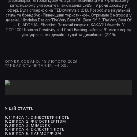
Дизайнерка, авторка курсу «Візуальні комунікації» в Українському
католицькому університеті, викладачка LvBS. 9 років досвіду у
сфері. Була спікеркою на TEDxVinnytsia 2019. Розробила візуальний
стиль та брендбук «Рівненщини туристичної». Отримала 8 нагород у
дизайні, Ukrainian Design: The Very Best Of, (Best Of: 3, The Very Best Of
— 1), ADC*UA - Shortlist, Золотий кларнет, KAKADU Awards. У
ТОР-100 Ukrainian Creativity and Craft Ranking зайняла 60 місце серед
усіх українських дизайн-студій та дизайнерів (2019).
ОПУБЛІКОВАНО
:
19 ЛЮТОГО 2026
ТРИВАЛІСТЬ ЧИТАННЯ
: ~
4
ХВ.
У ЦІЙ СТАТТІ
:
[
01
]
РИСА 1. СИНЕСТЕТИЧНІСТЬ
[
02
]
РИСА 2. ФІЛОСИНЕРГІЗМ
[
03
]
РИСА 3. МІМЕЗИС
[
04
]
РИСА 4. ЕКЛЕКТИЧНІСТЬ
[
05
]
РИСА 5. ПАНМОРФІЗМ