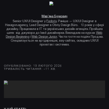
Марʼяна Бучкович
Senior UX/UI Designer у
Fedoriv
. Раніше — UX/UI Designer в
Hexagon.agency, Lead Designer в Obriy Design Büro. 10 років у сфері
дизайну. Працювала в ІТ та українських дизайн-агенціях. Пройшла
шлях від джуніора до lead-дизайнерки. Викладала на курсах
Web
Design Beginning
i
Web Design Junior
. Часта гостя на подіях Проджа.
Спеціалізується на артдирекшні, вау-сайтах, складних UX/UI
проєктах і системах.
ОПУБЛІКОВАНО
:
19 ЛЮТОГО 2026
ТРИВАЛІСТЬ ЧИТАННЯ
: ~
11
ХВ.