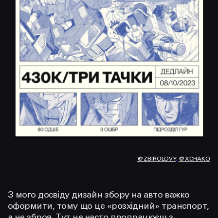
@ZBIROLOVY
,
@XCHAKO
З мого досвіду дизайн збору на авто важко
оформити, тому що це «розхідний» транспорт,
а не зброя. Тут не часто пропрацюєш з