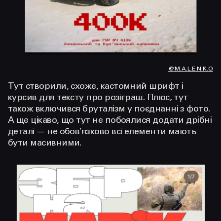
@M.A.L.E.N.K.O
Тут створили, схоже, кастомний шрифт і
курсив для тексту про розіграш. Плюс, тут
також включився бруталізм у поєднанні з фото.
А ще цікаво, що тут не побоялися додати дрібні
деталі — не обовʼязково всі елементи мають
бути масивними.