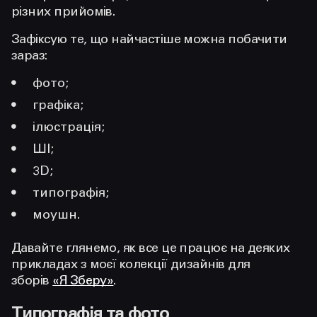
різних прийомів.
Зафіксую те, що найчастіше можна побачити
зараз:
фото;
графіка;
ілюстрація;
ШІ;
3D;
типографія;
моушн.
Давайте глянемо, як все це працює на деяких
прикладах з моєї колекції дизайнів для
зборів
«Я Зберу»
.
Типографія та фото