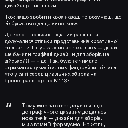
дизайнер. І не тільки.
Тож якщо зробити крок назад, то розумієш, що
відбувається дещо виняткове.
До волонтерських ініціатив раніше не
долучалися стільки представників креативної
спільноти. Це унікально на рівні світу — де ви
ще бачили графічні дизайни для зборів на
військо? Я — ніде. Так, було і є чимало
стриманих гуманітарних фандрейзингів, але
хто у світі серед цивільних збирав на
бронетранспортер М113?
Тому можна стверджувати, що
до графічного дизайну додалась
нова течія — дизайн для зборів. І
ми з вами її формуємо. На жаль,