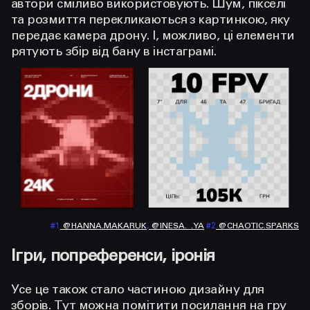
автори сміливо використовують. Шум, пікселі
та розмиття перекликаються з картинкою, яку
передає камера дрону. І, можливо, ці елементи
рятують збір від бану в інстаграмі.
#1
@HANNA.MAKARUK
,
@INESA._.YA
#2
@CHAOTIC.SPARKS
Ігри, попреференси, іронія
Усе це також стало частиною дизайну для
зборів. Тут можна помітити посилання на гру