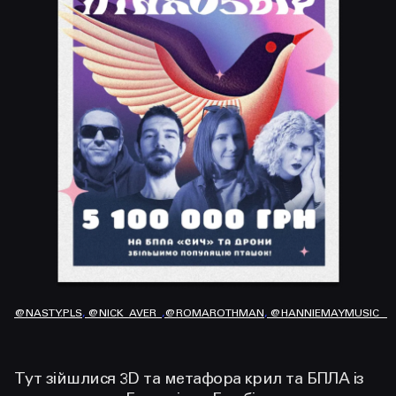
@NASTY.PLS
,
@NICK_AVER_
,
@ROMAROTHMAN
,
@HANNIEMAYMUSIC
Тут зійшлися 3D та метафора крил та БПЛА із