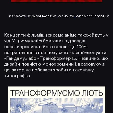
@SASKATS
,
@VINOVMAGAZINE
,
@ANMLTM
,
@DAMAPALAGNYULK
Концепти фільмів, зокрема аніме також йдуть у
хід. У цьому кейсі бригади і підрозділ
перетворились в його героїв. Це 100%
потрапляння в поціновувачів «Єванґеліону» та
«Гандаму» або «Трансформерів». Незвично, що
дизайн повністю монохромний і, враховуючи
це, автор не побоявся зробити лаконічну
типографію.