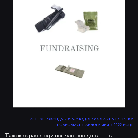
А ЦЕ ЗБІР ФОНДУ «ВЗАЄМОДОПОМОГА» НА ПОЧАТКУ
ПОВНОМАСШТАБНОЇ ВІЙНИ У 2022 РОЦІ.
Також зараз люди все частіше донатять