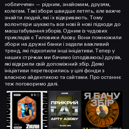
«обличчям» — рідним, знайомим, друзям,
колегам. Такі збори швидше летять, але важче
знайти людей, які їх відкривають. Тому
волонтери шукають все нові й нові підходи до
масштабування зборів. Одним із чудових
прикладів є Тиловики Азову. Вони помножили
збори на дружні банки і задали важливий
тренд, які підхопили інші ініціативи. Тепер у
наших стрічках ми бачимо (сподіваюсь) друзів,
які відкрили свій допоміжний збір. Деякі
ініціативи перетворились у цілі фонди з
власною айдентикою та сайтами. Про останнє
теж поговоримо далі.