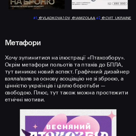
#1
@VLADKOVA1OV
,
@IAMZOLAA
#2
@CVIT_UKRAINE
Метафори
Хочу зупинитися на ілюстрації «Птахозбору».
Окрім метафори польотів та птахів до БПЛА,
тут виникає новий аспект. Графічний дизайнер
взяла/взяв за основу асоціацію не зі зброєю, а
цінністю українців і ціллю боротьби —
свободою. Плюс, тут також можна простежити
етнічні мотиви.