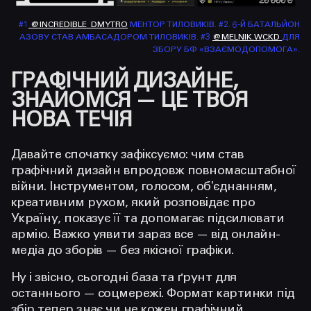
#1
@INCREDIBLE_DMYTRO
МЕНТОР ТИЛОВИКІВ. #2. 6-Й БАТАЛЬЙОН
АЗОВУ СТАВ АМБАСАДОРОМ ТИЛОВИКІВ. #3
@MELNIK.WCKD
ДЛЯ
ЗБОРУ БФ «ВЗАЄМОДОПОМОГА».
ГРАФІЧНИЙ ДИЗАЙНЕ,
ЗНАЙОМСЯ — ЦЕ ТВОЯ
НОВА ТЕЧІЯ
Давайте спочатку зафіксуємо: чим став
графічний дизайн впродовж повномасштабної
війни. Інструментом, голосом, обʼєднанням,
креативним рухом, який розповідає про
Україну, показує її та допомагає підсилювати
армію. Важко уявити зараз все — від онлайн-
медіа до зборів — без якісної графіки.
Ну і звісно, сьогодні база та ґрунт для
останнього — соцмережі. Формат картинки під
збір тепер знає чи не кожен графічний