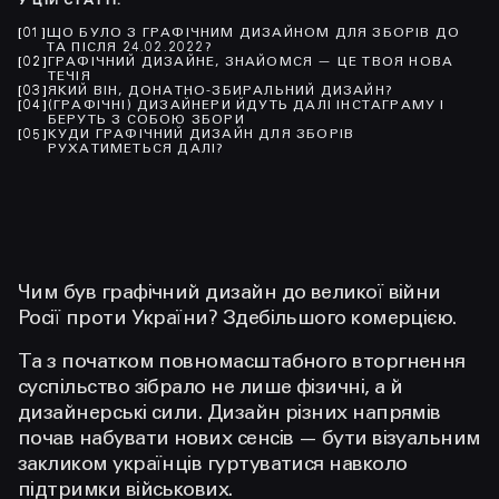
У ЦІЙ СТАТТІ
:
[
01
]
ЩО БУЛО З ГРАФІЧНИМ ДИЗАЙНОМ ДЛЯ ЗБОРІВ ДО
ТА ПІСЛЯ 24.02.2022?
[
02
]
ГРАФІЧНИЙ ДИЗАЙНЕ, ЗНАЙОМСЯ — ЦЕ ТВОЯ НОВА
ТЕЧІЯ
[
03
]
ЯКИЙ ВІН, ДОНАТНО-ЗБИРАЛЬНИЙ ДИЗАЙН?
[
04
]
(ГРАФІЧНІ) ДИЗАЙНЕРИ ЙДУТЬ ДАЛІ ІНСТАГРАМУ І
БЕРУТЬ З СОБОЮ ЗБОРИ
[
05
]
КУДИ ГРАФІЧНИЙ ДИЗАЙН ДЛЯ ЗБОРІВ
РУХАТИМЕТЬСЯ ДАЛІ?
Чим був графічний дизайн до великої війни
Росії проти України? Здебільшого комерцією.
Та з початком повномасштабного вторгнення
суспільство зібрало не лише фізичні, а й
дизайнерські сили. Дизайн різних напрямів
почав набувати нових сенсів — бути візуальним
закликом українців гуртуватися навколо
підтримки військових.