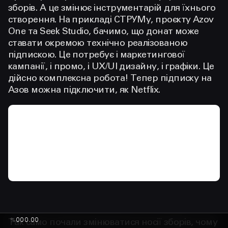
зборів. А це змінює інструментарій для їхнього
створення. На прикладі СТРУМу, проєкту Azov
One та Seek Studio, бачимо, що донат може
ставати окремою технічно реалізованою
підпискою. Це потребує і маркетингової
кампанії, і промо, і UX/UI дизайну, і графіки. Це
дійсно комплексна робота! Тепер підписку на
Азов можна підключити, як Netflix.
%
000.00
Так само почали змінюватися носії зборів, чому