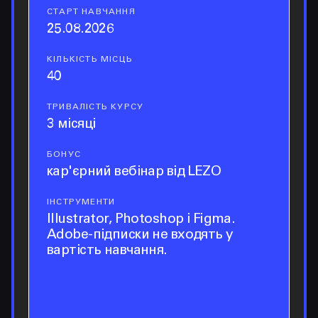
СТАРТ НАВЧАННЯ
старт навчання
25.08.2026
КІЛЬКІСТЬ МІСЦЬ
кількість місць
40
ТРИВАЛІСТЬ КУРСУ
тривалість курсу
3 місяці
БОНУС
бонус
кар'єрний вебінар від LEZO
ІНСТРУМЕНТИ
інструменти
Illustrator, Photoshop і Figma.
Adobe-підписки не входять у
вартість навчання.