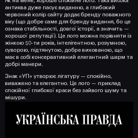
Як на мене, хороше спокійне лого. Така висока
антиква дуже пасує виданню, а глибокий
червоний колір сайту додає бренду поважного
віку (що добре саме для бренду видання, бо це
ознака стабільності, довгої історії, а значить —
хорошої репутації). Це лого можна порівняти із
жінкою 50-ти років, інтелігентною, розумною,
суворою, підтянутою, добре вихованою, що
має в собі консервативний елегантний шарм та
добрі манери.
Знак «УП» утворює лігатуру — спокійно,
виважено та елегантно. Це лого — приклад
спокійної глибокої краси без зайвого шуму та
мішури.