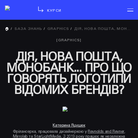
КУРСИ
🏠
/
БАЗА ЗНАНЬ
/
GRAPHICS
/
ДІЯ, НОВА ПОШТА, МОНОБАНК... ПРО ЩО ГОВОРЯТЬ ЛОГОТИПИ ВІДОМИХ БРЕНДІВ?
[
GRAPHICS
]
ДІЯ, НОВА ПОШТА,
МОНОБАНК... ПРО ЩО
ГОВОРЯТЬ ЛОГОТИПИ
ВІДОМИХ БРЕНДІВ?
Катерина Яцушек
Фрілансерка, працювала дизайнеркою у
Reynolds and Reyner
,
Mirrolab
та
StarLightMedia
. З 2019 року працює як незалежна