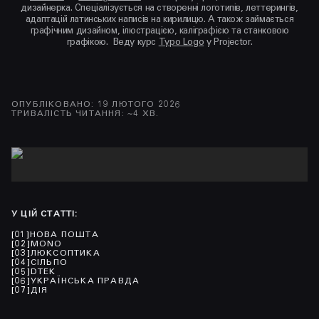
дизайнерка. Спеціалізується на створенні логотипів, леттерингів,
адаптацій латинських написів на кирилицю. А також займається
графічним дизайном, ілюстрацією, каліграфією та станковою
графікою. Веду курс
Typo Logo
у Projector.
ОПУБЛІКОВАНО
:
19 ЛЮТОГО 2026
ТРИВАЛІСТЬ ЧИТАННЯ
: ~
4
ХВ.
У ЦІЙ СТАТТІ
:
[
01
]
НОВА ПОШТА
[
02
]
MONO
[
03
]
ЛЮКCОПТИКА
[
04
]
СІЛЬПО
[
05
]
DТЕК
[
06
]
УКРАЇНСЬКА ПРАВДА
[
07
]
ДІЯ