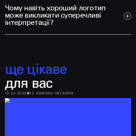
Чому навіть хороший логотип
може викликати суперечливі
інтерпретації?
ще цікаве
для вас
19.06.2026
10
ХВИЛИН
ЧИТАННЯ
13