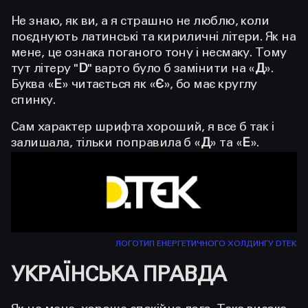
Не знаю, як ви, а я страшно не люблю, коли
поєднують латинські та кириличні літери. Як на
мене, це ознака поганого тону і несмаку. Тому
тут літеру "
D
"
варто було б замінити на «
Д
».
Буква «
Е
» читається як «
Є
», бо має круглу
спинку.
Сам характер шрифта хороший, я все б так і
залишала, тільки поправила б «
Д
» та «
Е
».
ЛОГОТИП ЕНЕРГЕТИЧНОГО ХОЛДИНГУ DTEK
УКРАЇНСЬКА ПРАВДА