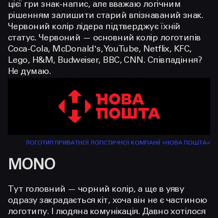
цієї гри знак-напис, але вважаю логічним
рішенням залишити старий впізнаваний знак.
Червоний колір лідера підтверджує їхній
статус. Червоний — основний колір логотипів
Coca-Cola, McDonald's, YouTube, Netflix, KFC,
Lego, H&M, Budweiser, BBC, CNN. Співпадіння?
Не думаю.
ЛОГОТИП ПРИВАТНОЇ ЛОГІСТИЧНОЇ КОМПАНІЇ «НОВА ПОШТА»
MONO
Тут головний — чорний колір, а ще в уяву
одразу закрадається кіт, хоча він не є частиною
логотипу. І людяна комунікація. Давно хотілося