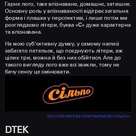
Гарне лого, таке впізнаване, домашнє, затишне.
Основну роль у впізнаваності відіграє загальна
форма і плашка у перспективі, і лише потім ми
розглядаємо літери, буква «
С
» дуже характерна
та впізнавана.
На мою суб'єктивну думку, у самому написі
забагато петельок, що поєднують літери, аж
цілих три, можна й без них обійтися. Але до
такого вигляду лого вже всі звикли, тому не
бачу сенсу це змінювати.
ЛОГОТИП МЕРЕЖІ СУПЕРМАРКЕТІВ «СІЛЬПО».
DТЕК