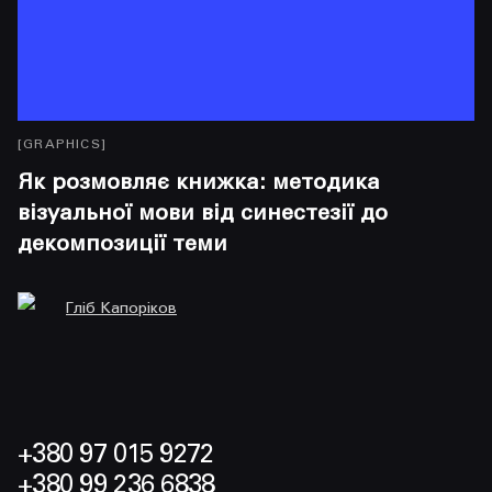
[
GRAPHICS
]
[
G
Як розмовляє книжка: методика
Т
візуальної мови від синестезії до
п
декомпозиції теми
Гліб Капоріков
+380 97 015 9272
+380 99 236 6838