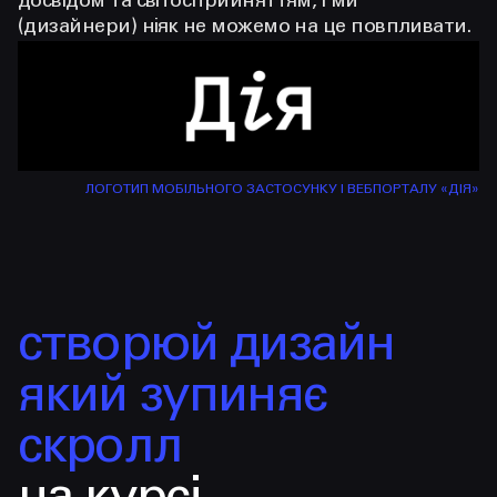
досвідом та світосприйняттям, і ми
(дизайнери) ніяк не можемо на це повпливати.
ЛОГОТИП МОБІЛЬНОГО ЗАСТОСУНКУ І ВЕБПОРТАЛУ «ДІЯ»
створюй дизайн
який зупиняє
скролл