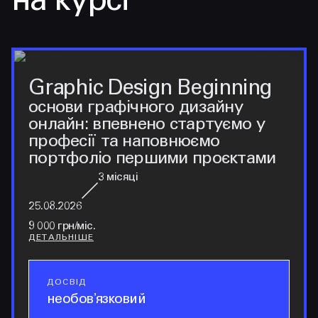
на курсі
Graphic Design Beginning
основи графічного дизайну
онлайн: впевнено стартуємо у
професії та наповнюємо
портфоліо першими проєктами
3
місяці
25.08.2026
9 000 грн/міс.
ДЕТАЛЬНІШЕ
ДОСВІД
досвід
необовʼязковий