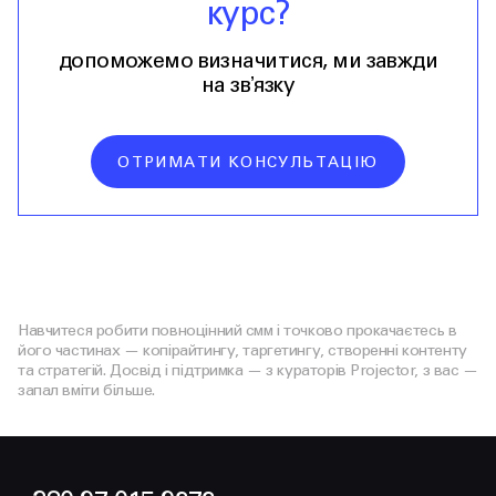
курс?
допоможемо визначитися, ми завжди
на звʼязку
ОТРИМАТИ КОНСУЛЬТАЦІЮ
Навчитеся робити повноцінний смм і точково прокачаєтесь в
його частинах — копірайтингу, таргетингу, створенні контенту
та стратегій. Досвід і підтримка — з кураторів Projector, з вас —
запал вміти більше.