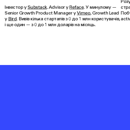
факультету
Marketing
у
Projector Institute
.
Розу
Інвестор у
Substack
. Advisor у
Reface
. У минулому —
стр
Senior Growth Product Manager у
Vimeo
, Growth Lead
Поб
у
Bird
. Вивів кілька стартапів з 0 до 1 млн користувачів,
acti
і ще один — з 0 до 1 млн доларів на місяць.