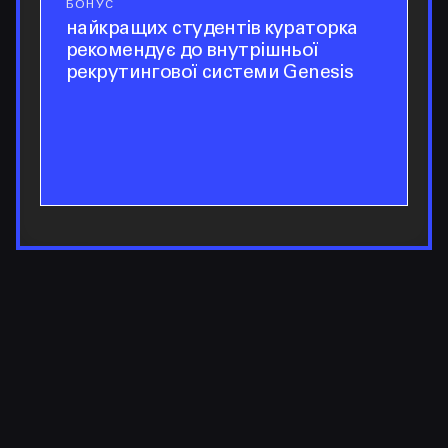
БОНУС
БОНУС
найкращих студентів кураторка
рекомендує до внутрішньої
рекрутингової системи Genesis