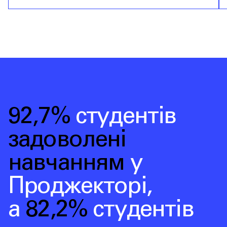
92,7%
студентів
задоволені
навчанням
у
Проджекторі
,
а
82,2%
студентів