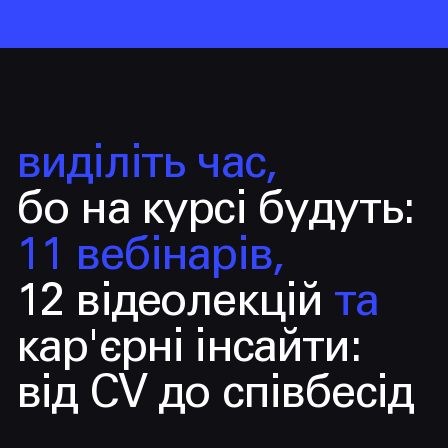
виділіть час,
бо на курсі будуть:
11 вебінарів,
12 відеолекцій
та
кар'єрні інсайти:
від CV до співбесід