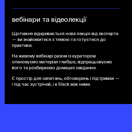
01
вебінари та відеолекції
Щотижня відкривається нова лекція від експерта
— ви знайомитеся з темою та готуєтеся до
практики.
На живому вебінарі разом із куратором
опановуємо матеріал глибше, відпрацьовуємо
його та розбираємо домашні завдання.
Є простір для запитань, обговорень і підтримки —
і під час зустрічей, і в Slack між ними.