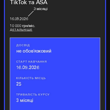
TikTok та ASA
3
місяці
16.09.2026
10 000 грн/міс.
ДЕТАЛЬНІШЕ
ДОСВІД
досвід
не обовʼязковий
СТАРТ НАВЧАННЯ
старт навчання
16.09.2026
КІЛЬКІСТЬ МІСЦЬ
кількість місць
25
ТРИВАЛІСТЬ КУРСУ
тривалість курсу
3 місяці