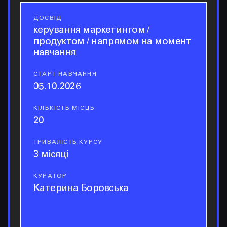
ДОСВІД
досвід
керування маркетингом /
продуктом / напрямом на момент
навчання
СТАРТ НАВЧАННЯ
старт навчання
05.10.2026
КІЛЬКІСТЬ МІСЦЬ
кількість місць
20
ТРИВАЛІСТЬ КУРСУ
тривалість курсу
3 місяці
КУРАТОР
куратор
Катерина Боровська