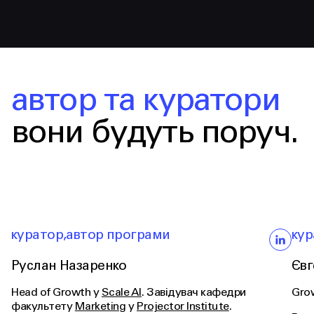
автор та куратори
вони будуть поруч.
куратор
,
автор програми
кур
Руслан Назаренко
Євг
Head of Growth у
Scale AI
. Завідувач кафедри
Gro