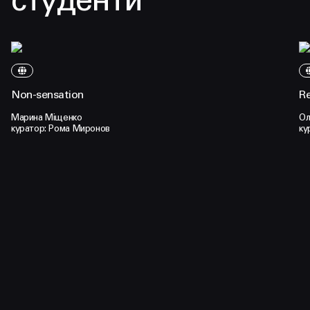
студенти
Non-sensation
Re
Марина Міщенко
Ол
куратор: Рома Миронов
ку