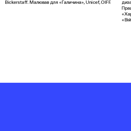
Bickerstaff. Малював для «Галичина», Unicef, OIFF.
диз
Пра
«Хар
«Вій