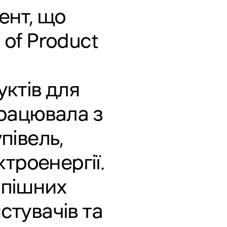
ент, що
 of Product
уктів для
Працювала з
півель,
троенергії.
спішних
стувачів та