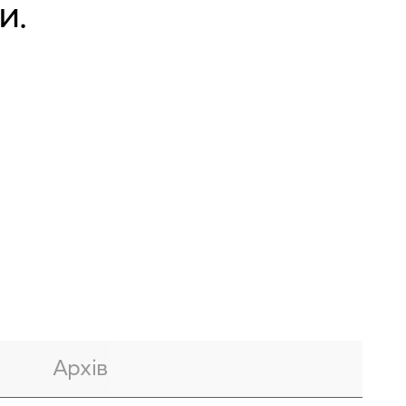
и.
Архів