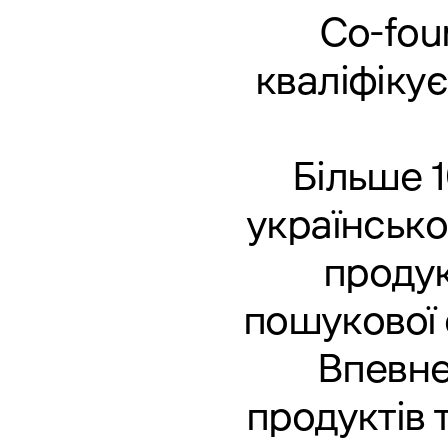
Co-fou
кваліфікує
Більше 1
українсько
продук
пошукової 
Впевне
продуктів 