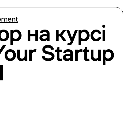
ement
ор на курсі
Your Startup
I