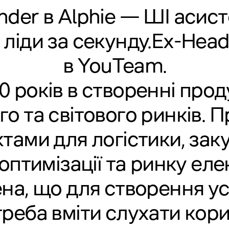
nder в
Alphie
— ШІ асист
 ліди за секунду.Ex-Head
в YouTeam.
0 років в створенні прод
го та світового ринків. 
тами для логістики, заку
оптимізації та ринку елек
на, що для створення у
треба вміти слухати кори