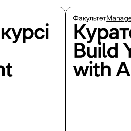
Факультет
Manag
курсі
Курат
Build 
nt
with A