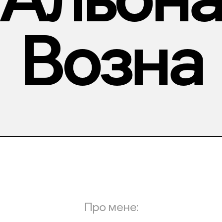
Возна
Про мене: