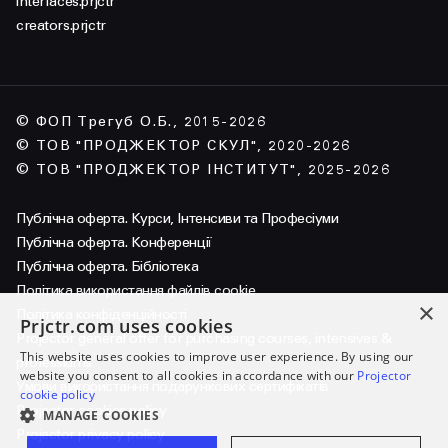
interfaces.prjctr
creators.prjctr
© ФОП Трегуб О.Б., 2015-2026
© ТОВ "ПРОДЖЕКТОР СКУЛ", 2020-2026
© ТОВ "ПРОДЖЕКТОР ІНСТИТУТ", 2025-2026
Публічна оферта. Курси, Інтенсиви та Професіуми
Публічна оферта. Конференції
Публічна оферта. Бібліотека
Політика використання файлів cookie
×
Політика конфіденційності
Prjctr.com uses cookies
Projector general offer for purchasing courses, intensives &
This website uses cookies to improve user experience. By using our
professiums
website you consent to all cookies in accordance with our
Projector
Умови використання подарункових сертифікатів
cookie policy
Projector cookies policy
MANAGE COOKIES
Projector privacy policy