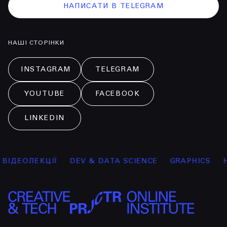
НАПИСАТИ В TELEGRAM
НАШІ СТОРІНКИ
INSTAGRAM
TELEGRAM
YOUTUBE
FACEBOOK
LINKEDIN
ДЕОЛЕКЦІЇ
DEV & DATA SCIENCE
GRAPHICS
HUM