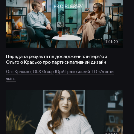
FACEBOOK
LINKEDIN
1:01:20
Передача результатів дослідження: інтерв‘ю з
Ольгою Красько про партисипативний дизайн
Оля Красько, OLX Group
Юрій Грановський, ГО «Агенти
змін»