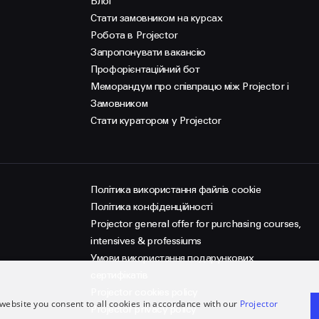
Блог
Стати замовником на курсах
Робота в Projector
Запропонувати вакансію
Профорієнтаційний бот
Меморандум про співпрацю між Projector і
Замовником
Стати куратором у Projector
Політика використання файлів cookie
Політика конфіденційності
Projector general offer for purchasing courses,
intensives & professiums
Умови використання подарункових
сертифікатів
Projector cookies policy
website you consent to all cookies in accordance with our
Projector
Projector privacy policy