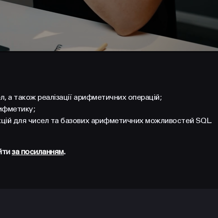
, а також реалізації арифметичних операцій;
рифметику;
цій для чисел та базових арифметичних можливостей SQL.
айти
за посиланням
.