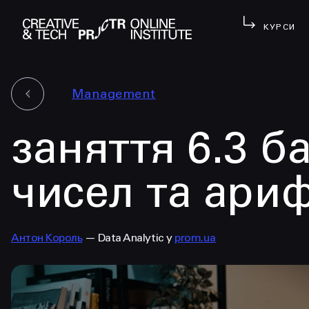
КУРСИ
Management
заняття 6.3 б
чисел та ари
Антон Король
— Data Analytic у
prom.ua