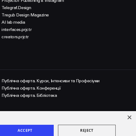
Projector Publisnihg в Instagram
Telegraf.Design
Tregub Design Magazine
AI lab media
interfaces.prjctr
creators.prjctr
Публічна оферта. Курси, Інтенсиви та Професіуми
Публічна оферта. Конференції
Публічна оферта. Бібліотека
×
ACCEPT
REJECT