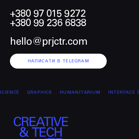
+380 97 015 9272
+380 99 236 6838
hello@prjctr.com
НАПИСАТИ В TELEGRAM
CE
GRAPHICS
HUMANITARIUM
INTERFACE DESIG