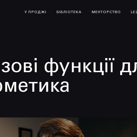
У ПРОДЖІ
БІБЛІОТЕКА
МЕНТОРСТВО
LE
азові функції д
фметика