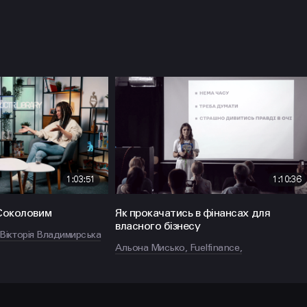
Політикою
Конфіденційності
НАПИСАТИ
1:03:51
1:10:36
hello@prjctr.com.ua
 Соколовим
Як прокачатись в фінансах для
власного бізнесу
Вікторія Владимирська
Альона Мисько, Fuelfinance,