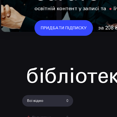
освітній контент у записі та
l
за 208 
ПРИДБАТИ ПІДПИСКУ
бібліоте
Всі відео
0