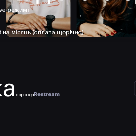
ive-режимі
₴ на місяць (оплата щорічно)
ка
партнер