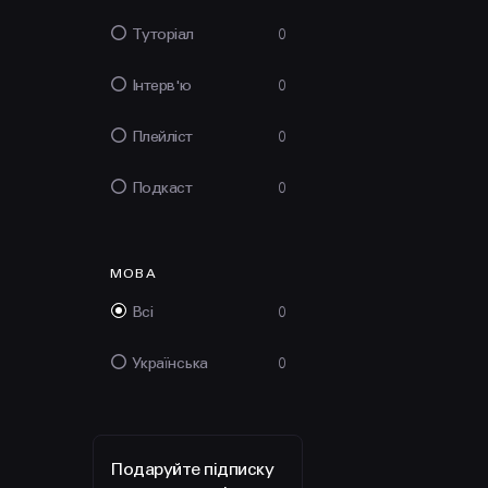
Туторіал
0
Інтерв'ю
0
Плейліст
0
Подкаст
0
МОВА
Всі
0
Українська
0
Подаруйте підписку