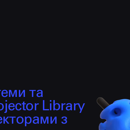
НАПИСАТИ
Політикою
Конфіденційності
hello@prjctr.com.ua
теми та
jector Library
екторами з