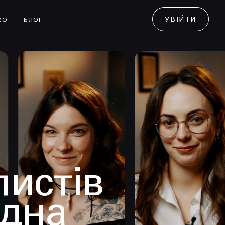
УВІЙТИ
ZO
БЛОГ
листів
одна