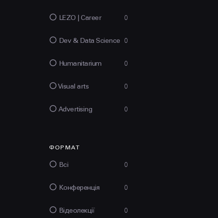
LEZO | Сareer
0
Dev & Data Science
0
Humanitarium
0
Visual arts
0
Advertising
0
ФОРМАТ
Всі
0
Конференція
0
Відеолекції
0