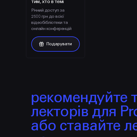
тим, хто в темі
Річний доступ за
2500 грн до всієї
відеобібліотеки та
онлайн конференцій
Подарувати
рекомендуйте 
лекторів для Pro
або ставайте л