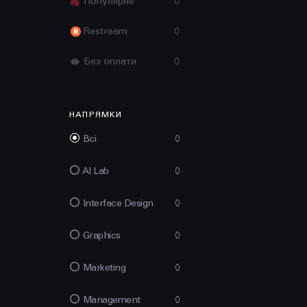
Популярне
0
Restream
0
Без оплати
0
НАПРЯМКИ
Всі
0
AI Lab
0
Interface Design
0
Graphics
0
Marketing
0
Management
0