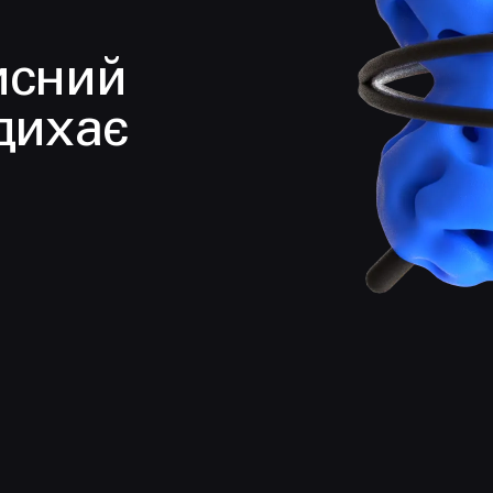
исний
дихає