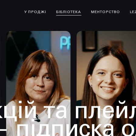
У ПРОДЖІ
БІБЛІОТЕКА
МЕНТОРСТВО
LE
цій та плей
— підписка 