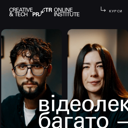
КУРСИ
відеолек
багато 