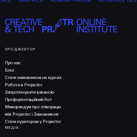
E
GRAPHICS
HUMANITARIUM
INTERFACE DESIG
ПРОДЖЕКТОР
Про нас
Блог
Стати замовником на курсах
Робота в Projector
Запропонувати вакансію
Профорієнтаційний бот
Меморандум про співпрацю
між Projector і Замовником
Стати куратором у Projector
МЕДІА