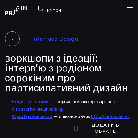
КУРСИ
Interface Design
УВІЙТИ
воркшопи з ідеації:
МЕНЮ
у проджі
інтерв’ю з родіоном
бібліотека
сорокіним про
менторство
партисипативний дизайн
lezo
блог
Родион Сорокин
— сервис-дизайнер, партнер
Стратегічний дизайнер
вийти
Юрій Грановський
— співзасновник
ГО «Агенти змін»
ДОДАТИ В
ОБРАНЕ