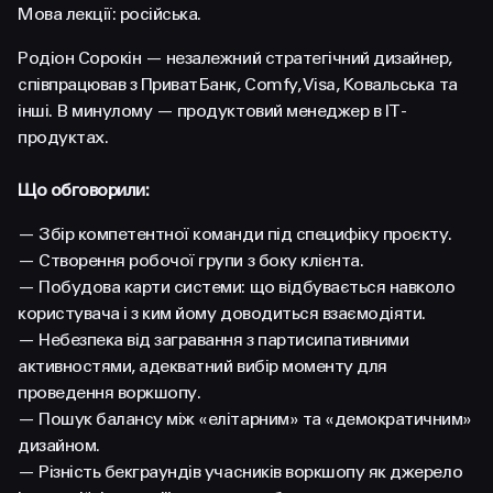
FACEBOOK
LINKEDIN
Мова лекції: російська.
Родіон Сорокін — незалежний стратегічний дизайнер,
співпрацював з ПриватБанк, Comfy, Visa, Ковальська та
інші. В минулому — продуктовий менеджер в ІТ-
продуктах.
Що обговорили:
— Збір компетентної команди під специфіку проєкту.
— Створення робочої групи з боку клієнта.
— Побудова карти системи: що відбувається навколо
користувача і з ким йому доводиться взаємодіяти.
— Небезпека від загравання з партисипативними
активностями, адекватний вибір моменту для
проведення воркшопу.
— Пошук балансу між «елітарним» та «демократичним»
дизайном.
— Різність бекграундів учасників воркшопу як джерело