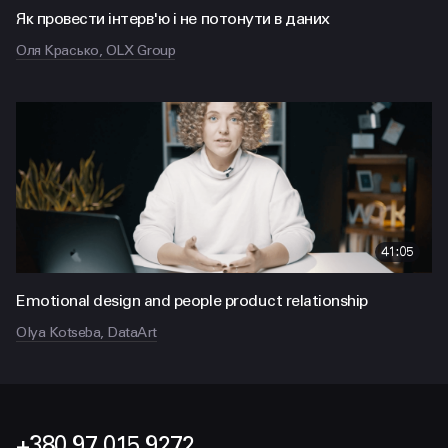
Як провести інтерв'ю і не потонути в даних
Оля Красько, OLX Group
41:05
Emotional design and people product relationship
Olya Kotseba, DataArt
+380 97 015 9272