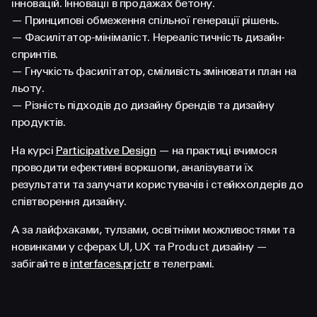
інновацій. Інновації в продажах бетону.
— Принципові обмеження спільної генерації рішень.
— Фасилітатор-мінімаліст. Нереалістичність дизайн-
спринтів.
— Гнучкість фасилітатор, сміливість змінювати план на
льоту.
— Різність підходів до дизайну брендів та дизайну
продуктів.
На курсі
Participative Design
— на практиці вчимося
проводити ефективні воркшопи, аналізувати їх
результати та залучати користувачів і стейкхолдерів до
співтворення дизайну.
А за лайфхаками, тулзами, освітніми можливостями та
новинками у сферах UI, UX та Product дизайну —
забігайте в
interfaces.prjctr
в телеграмі.