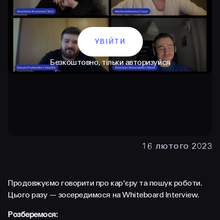
УВІЙТИ
Безкоштовно, тільки авторизуйся
КОНТАКТИ
+38 097 015 92 72
16 лютого 2023
+38 099 236 68 38
hello@prjctr.com
Продовжуємо говорити про кар'єру та пошук роботи.
Цього разу — зосередимося на Whiteboard Interview.
INSTAGRAM
TELEGRAM
YOUTUBE
Розберемося: