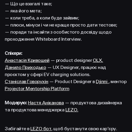
FACEBOOK
LINKEDIN
— Що це взагалі таке;
— яка його мета;
— коли треба, а коли буде зайвим;
— плюси, мінуси і чи не краще просто дати тестове;
— поради та інсайти з особистого досвіду щодо
проходження Whiteboard Interview.
Спікери:
Анастасія Кривошей
— product designer
OLX.
Данило Приходько
— UX Designer, працює над
проєктом у сфері EV charging solutions.
Станіслав Говорухін
— Product Designer в
Djinni
, ментор
Projector Mentorship Platform
Модерую:
Настя Аніканова
— продуктова дизайнерка
та продуктова менеджерка
LEZO.
Забігайте в
LEZO бот
, щоб бустанути свою кар'єру.