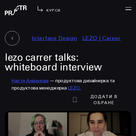
КУРСИ
Interface Design
LEZO | Сareer
УВІЙТИ
lezo carrer talks:
МЕНЮ
у проджі
whiteboard interview
бібліотека
Настя Аніканова
— продуктова дизайнерка та
менторство
продуктова менеджерка
LEZO.
lezo
ДОДАТИ В
блог
ОБРАНЕ
вийти