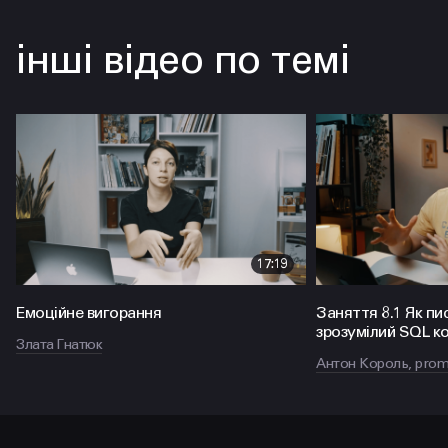
інші відео по темі
17:19
Емоційне вигорання
Заняття 8.1 Як пи
зрозумілий SQL к
Злата Гнатюк
Антон Король, prom