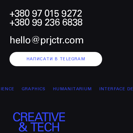
+380 97 015 9272
+380 99 236 6838
hello@prjctr.com
НАПИСАТИ В TELEGRAM
GRAPHICS
HUMANITARIUM
INTERFACE DESIGN