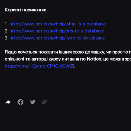
Корисні посилання:
1.
https://www.notion.so/help/what-is-a-database
2.
https://www.notion.so/help/create-a-database
3.
https://www.notion.so/help/intro-to-databases
Якщо хочеться показати іншим свою домашку, чи просто 
спільноті та авторці курсу питання по Notion, це можна зр
https://t.me/+QxmorClYiQlkOWZi
.