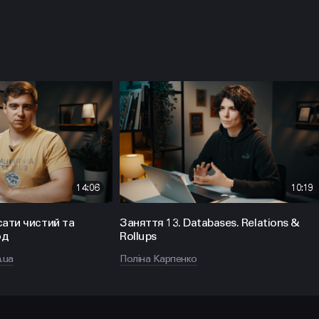
14:06
10:19
сати чистий та
Заняття 13. Databases. Relations &
од
Rollups
.ua
Поліна Карпенко