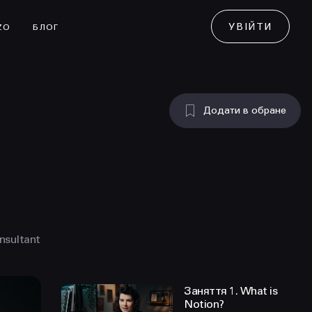
УВІЙТИ
ZO
БЛОГ
Додати в обране
nsultant
Заняття 1. What is
Notion?