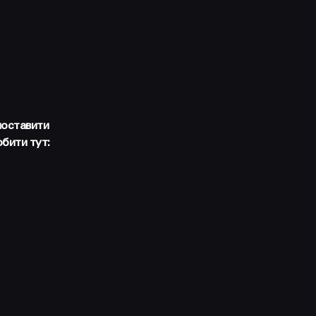
поставити
обити тут: