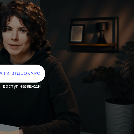
АТИ ВІДЕОКУРС
н, доступ назавжди