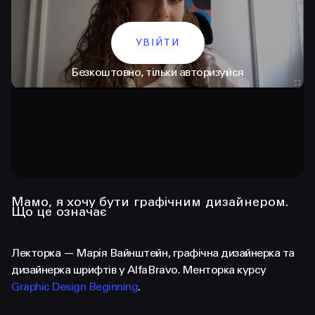
УВІЙТИ
Безкоштовно, тільки авторизуйся
КОНТАКТИ
+38 097 015 92 72
Мамо, я хочу бути графічним дизайнером.
Що це означає
+38 099 236 68 38
Лекторка — Марія Вайнштейн, графічна дизайнерка та
hello@prjctr.com
дизайнерка шрифтів у AlfaBravo. Менторка курсу
Graphic Design Beginning
.
INSTAGRAM
TELEGRAM
YOUTUBE