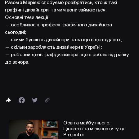
FACEBOOK
LINKEDIN
Разом з Марією спобуємо розібратись, хто ж такі
графічні дизайнери, та чим вони займаються.
Основні тези лекції:
— особливості професії графічного дизайнера
сьогодні;
— якими бувають дизайнери та за що відповідають;
— скільки заробляють дизайнери в Україні;
— робочий день графдизайнера: що я роблю від ранку
до вечора.
Освіта майбутнього.
Цінності та місія інституту
Projector