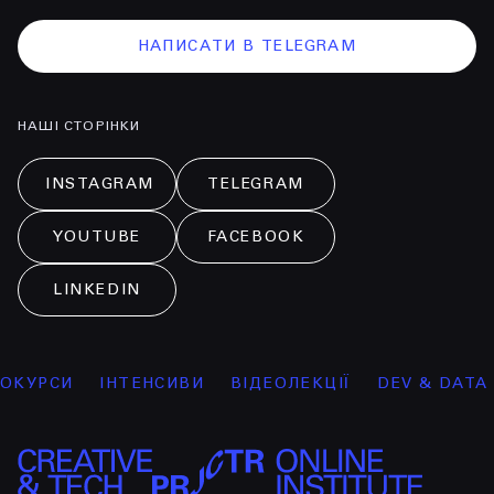
НАПИСАТИ В TELEGRAM
НАШІ СТОРІНКИ
INSTAGRAM
TELEGRAM
YOUTUBE
FACEBOOK
LINKEDIN
КУРСИ
ІНТЕНСИВИ
ВІДЕОЛЕКЦІЇ
DEV & DATA SC