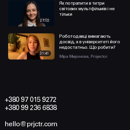
Як потрапити в титри
світових мультфільмів і не
тільки
27:02
Роботодавці вимагають
досвід, а в університеті його
недостатньо. Що робити?
31:41
Міра Миронова, Projector
+380 97 015 9272
+380 99 236 6838
hello@prjctr.com