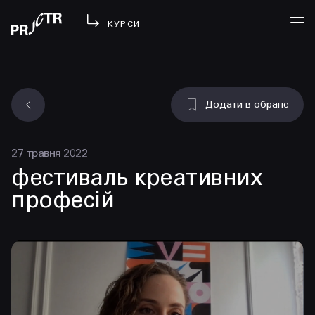
КУРСИ
УВІЙТИ
Додати в обране
МЕНЮ
у проджі
27 травня 2022
бібліотека
фестиваль креативних
менторство
професій
lezo
блог
вийти