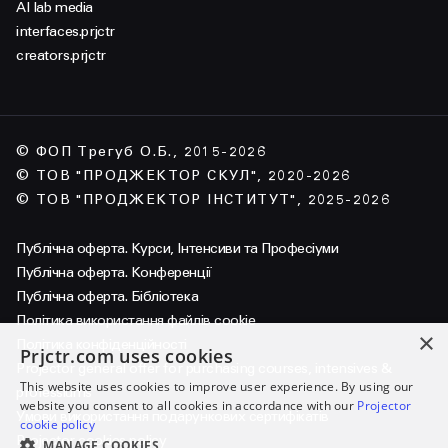
AI lab media
interfaces.prjctr
creators.prjctr
© ФОП Трегуб О.Б., 2015-2026
© ТОВ "ПРОДЖЕКТОР СКУЛ", 2020-2026
© ТОВ "ПРОДЖЕКТОР ІНСТИТУТ", 2025-2026
Публічна оферта. Курси, Інтенсиви та Професіуми
Публічна оферта. Конференції
Публічна оферта. Бібліотека
Політика використання файлів cookie
×
Політика конфіденційності
Prjctr.com uses cookies
Projector general offer for purchasing courses, intensives &
This website uses cookies to improve user experience. By using our
professiums
website you consent to all cookies in accordance with our
Projector
Умови використання подарункових сертифікатів
cookie policy
Projector cookies policy
MANAGE COOKIES