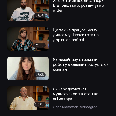
Хто ж такий вебдизайнер?
Відповідаємо, розвінчуємо
міфи
26:23
Це так не працює: чому
диплом університету не
дорівнює роботі
23:13
Як дизайнеру отримати
роботу в великій продуктовій
компанії
26:08
Як народжуються
мультфільми та хто такі
аніматори
35:03
Олег Маламуж, Animagrad