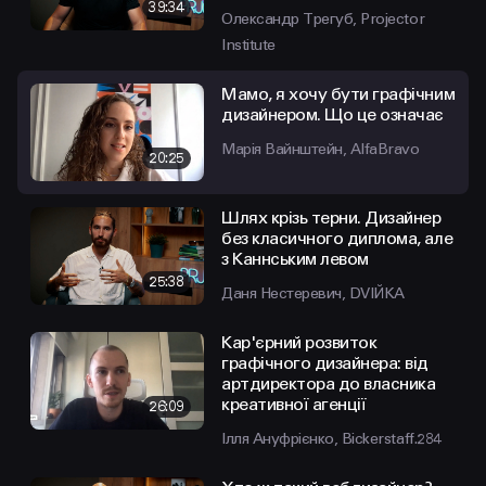
39:34
Олександр Трегуб, Projector
Institute
Мамо, я хочу бути графічним
дизайнером. Що це означає
Марія Вайнштейн, AlfaBravo
20:25
Шлях крізь терни. Дизайнер
без класичного диплома, але
з Каннським левом
25:38
Даня Нестеревич, DVIЙKA
Кар'єрний розвиток
графічного дизайнера: від
артдиректора до власника
креативної агенції
26:09
Ілля Ануфрієнко, Bickerstaff.284