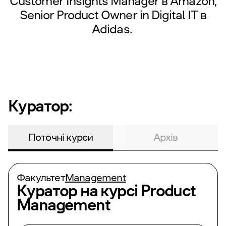
Customer Insights Manager в
Amazon
,
Senior Product Owner in Digital IT в
Adidas
.
Куратор:
Поточні курси
Архів
Факультет
Management
Куратор на курсі
Product
Management