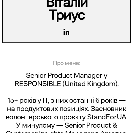
Віталій
Триус
Про мене:
Senior Product Manager у
RESPONSIBLE
(United Kingdom).
15+ років у IT, з них останні 6 років —
на продуктових позиціях. Засновник
волонтерського проєкту
StandForUA
.
У минулому — Senior Product &