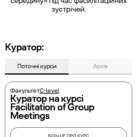
середину» під час фасилітаційних
зустрічей.
Куратор:
Поточні курси
Архів
Факультет
С-level
Куратор на курсі
Facilitation of Group
Meetings
БІЛЬШЕ ПРО КУРС