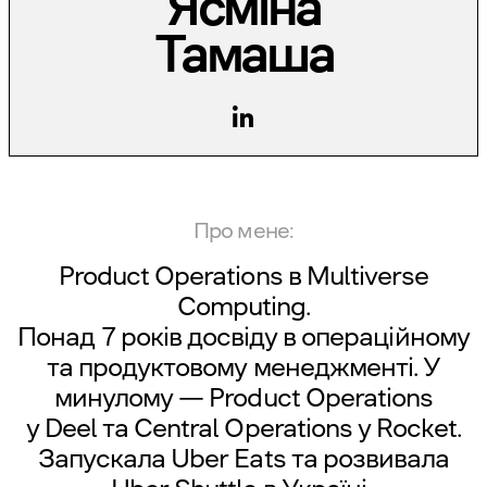
Ясміна
Тамаша
Про мене:
Product Operations в
Multiverse
Computing
.
Понад 7 років досвіду в операційному
та продуктовому менеджменті. У
минулому — Product Operations
у
Deel
та Central Operations у
Rocket
.
Запускала Uber Eats та розвивала