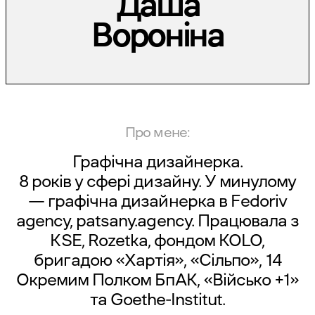
Даша
Вороніна
Про мене:
Графічна дизайнерка.
8 років у сфері дизайну. У минулому
— графічна дизайнерка в
Fedoriv
agency
,
patsany.agency
. Працювала з
KSE, Rozetka, фондом KOLO,
бригадою «Хартія», «Сільпо», 14
Окремим Полком БпАК, «Військо +1»
та Goethe-Institut.