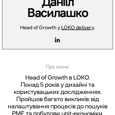
Даніїл
Василашко
Head of Growth у
LOKO delivery
.
Про мене:
Head of Growth в
LOKO
.
Понад 5 років у дизайні та
користувацьких дослідженнях.
Пройшов багато викликів: від
налаштування процесів до пошуків
PMF та побудови unit-економіки.