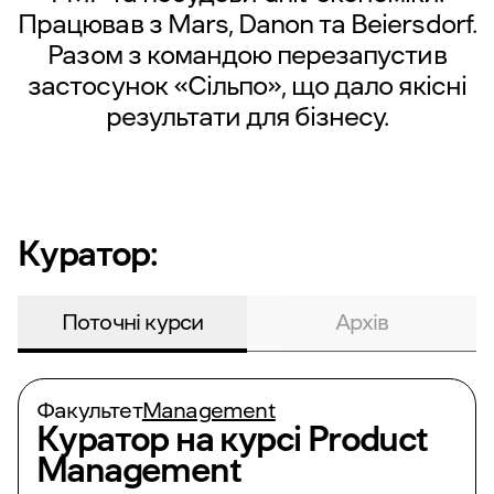
Працював з Mars, Danon та Beiersdorf.
Разом з командою перезапустив
застосунок
«Сільпо»
, що дало якісні
результати для бізнесу.
Куратор:
Поточні курси
Архів
Факультет
Management
Куратор на курсі
Product
Management