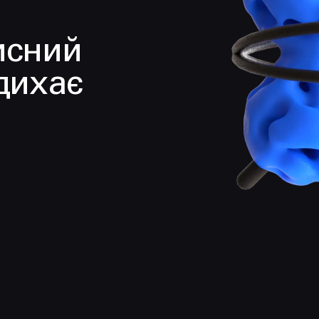
исний
дихає