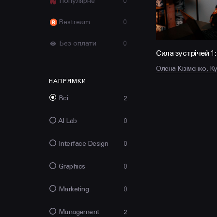
Популярне
0
Restream
0
Без оплати
0
Сила зустрічей 1:
Олена Кізіменко, Ky
НАПРЯМКИ
Всі
2
AI Lab
0
Interface Design
0
Graphics
0
Marketing
0
Management
2