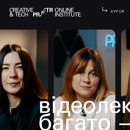
КУРСИ
відеолек
багато 