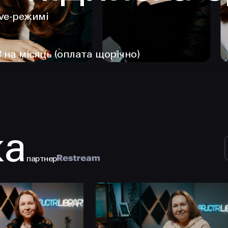
ive-режимі
₴ на місяць (оплата щорічно)
ка
партнер