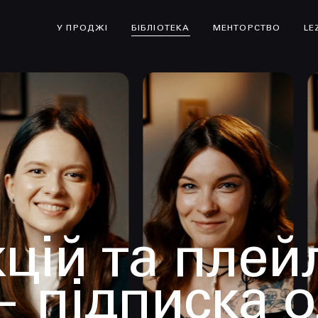
У ПРОДЖІ
БІБЛІОТЕКА
МЕНТОРСТВО
LE
цій та плей
— підписка 