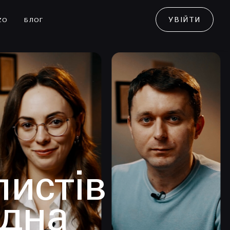
УВІЙТИ
ZO
БЛОГ
листів
одна