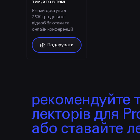
тим, хто в темі
Річний доступ за
2500 грн до всієї
відеобібліотеки та
онлайн конференцій
Подарувати
рекомендуйте 
лекторів для Pro
або ставайте л