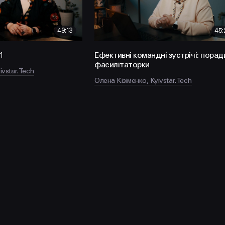
49:13
45:
1
Ефективні командні зустрічі: порад
фасилітаторки
ivstar.Tech
Олена Кізіменко, Kyivstar.Tech