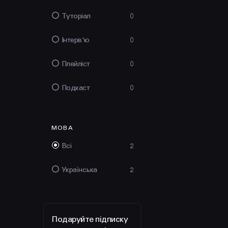
Туторіал
0
Інтерв'ю
0
Плейліст
0
Подкаст
0
МОВА
Всі
2
Українська
2
Подаруйте підписку