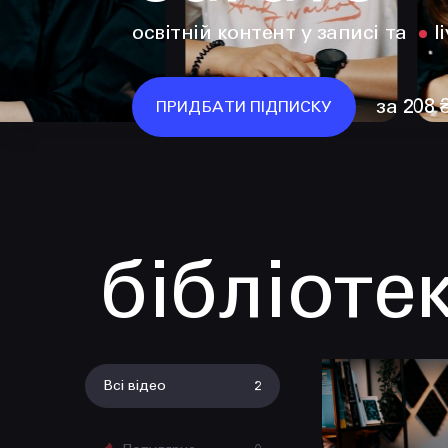
освітній контент у записі та
l
за 208 
ПРИДБАТИ ПІДПИСКУ
бібліоте
Всі відео
2