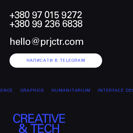
+380 97 015 9272
+380 99 236 6838
hello@prjctr.com
НАПИСАТИ В TELEGRAM
GRAPHICS
HUMANITARIUM
INTERFACE DESIGN
M