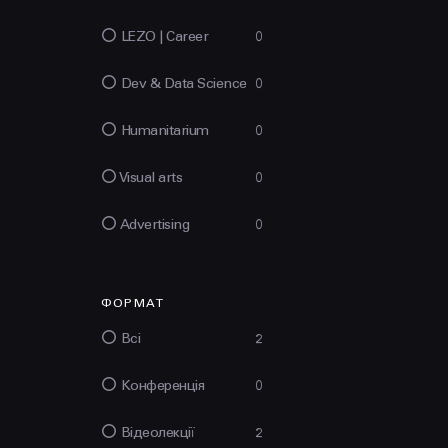
LEZO | Сareer
0
Dev & Data Science
0
Humanitarium
0
Visual arts
0
Advertising
0
ФОРМАТ
Всі
2
Конференція
0
Відеолекції
2