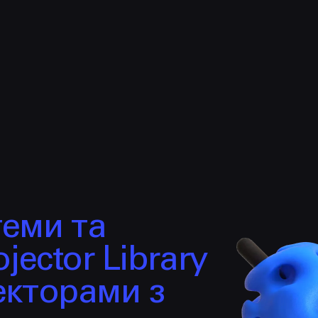
НАПИСАТИ
Політикою
Конфіденційності
hello@prjctr.com.ua
теми та
jector Library
екторами з