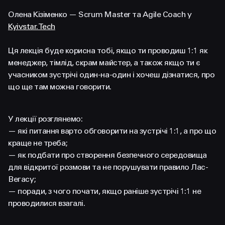
FACEBOOK
LINKEDIN
Олена Кізіменко — Scrum Master та Agile Coach у
Kyivstar.Tech
Ця лекція буде корисна тобі, якщо ти проводиш 1:1 як
менеджер, тімлід, скрам майстер, а також якщо ти є
учасником зустрічі один-на-один і хочеш дізнатися, про
що ще там можна говорити.
У лекції розглянемо:
— які питання варто обговорити на зустрічі 1:1, а про що
краще не треба;
— як подбати про створення безпечного середовища
для відкритої розмови та не порушувати правило Лас-
Вегасу;
— поради, з чого почати, якщо раніше зустрічі 1:1 не
проводилися взагалі.