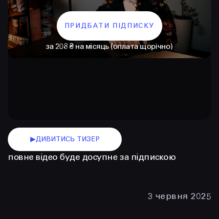
ПРИДБАТИ ПІДПИСКУ
за 208 ₴ на місяць (оплата щорічно)
КОНТАКТИ
+38 097 015 92 72
▶
ДИВИТИСЬ ТИЗЕР
+38 099 236 68 38
повне відео буде досупне за підпискою
hello@prjctr.com
3 червня 2025
INSTAGRAM
TELEGRAM
YOUTUBE