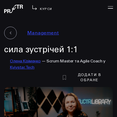
КУРСИ
Management
УВІЙТИ
сила зустрічей 1:1
МЕНЮ
у проджі
Олена Кізіменко
— Scrum Master та Agile Coach у
бібліотека
Kyivstar.Tech
менторство
ДОДАТИ В
lezo
ОБРАНЕ
блог
вийти