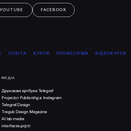
YOUTUBE
FACEBOOK
ВІТА
КУРСИ
ПРОФЕСІУМИ
ВІДЕОКУРСИ
ІНТ
МЕДІА
Друковані артбуки Telegraf
Projector Publisnihg в Instagram
Telegraf.Design
Tregub Design Magazine
AI lab media
interfaces.prjctr