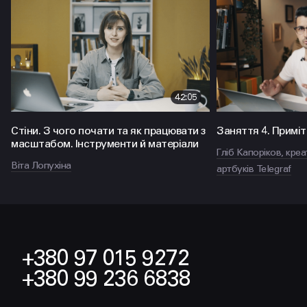
42:05
Стіни. З чого почати та як працювати з
Заняття 4. Приміт
масштабом. Інструменти й матеріали
Гліб Капоріков, кре
Віта Лопухіна
артбуків Telegraf
+380 97 015 9272
+380 99 236 6838