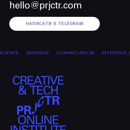
hello@prjctr.com
НАПИСАТИ В TELEGRAM
CE
GRAPHICS
HUMANITARIUM
INTERFACE DESIG