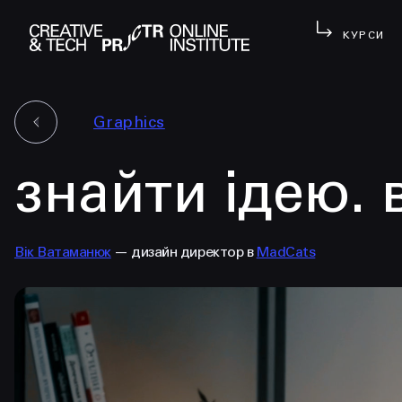
КУРСИ
Graphics
знайти ідею. 
Вік Ватаманюк
— дизайн директор в
MadCats