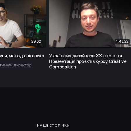
39:52
1:42:33
иви, метод сніговика
Українські дизайнери ХХ століття.
НАПИСАТИ
Політикою
Презентація проєктів курсу Creative
Конфіденційності
ативний директор
Composition
hello@prjctr.com.ua
НАШІ СТОРІНКИ