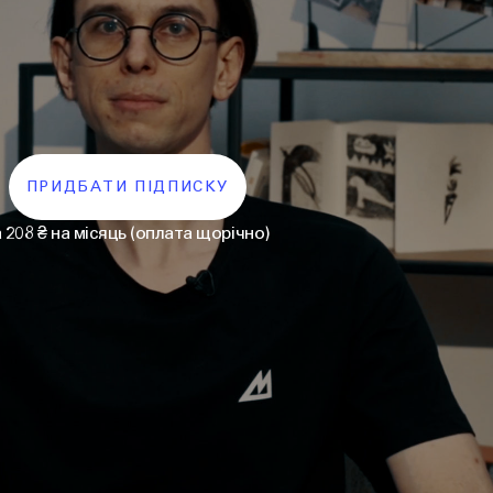
ПРИДБАТИ ПІДПИСКУ
а 208 ₴ на місяць (оплата щорічно)