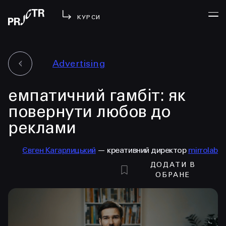
КУРСИ
Advertising
УВІЙТИ
емпатичний гамбіт: як
МЕНЮ
у проджі
повернути любов до
бібліотека
реклами
менторство
lezo
Євген Кагарлицький
— креативний директор
mirrolab
ДОДАТИ В
блог
ОБРАНЕ
вийти