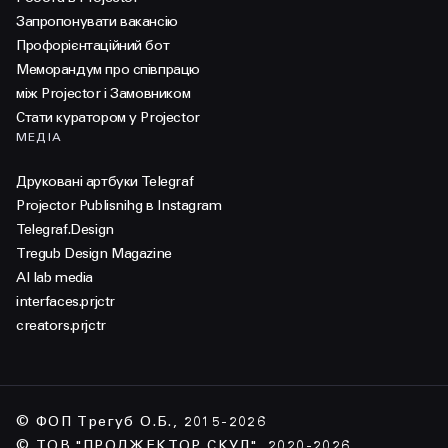
Запропонувати вакансію
Профорієнтаційний бот
Меморандум про співпрацю
між Projector і Замовником
Стати куратором у Projector
МЕДІА
Друковані артбуки Telegraf
Projector Publisnihg в Instagram
Telegraf.Design
Tregub Design Magazine
AI lab media
interfaces.prjctr
creators.prjctr
© ФОП Трегуб О.Б., 2015-2026
© ТОВ "ПРОДЖЕКТОР СКУЛ", 2020-2026