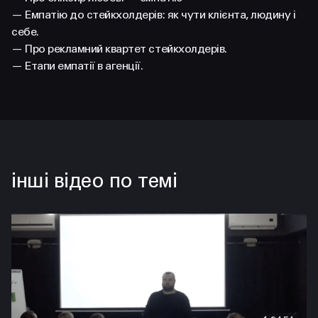
FACEBOOK
LINKEDIN
— Емпатію до стейкхолдерів: як чути клієнта, людину і
себе.
— Про рекламний квартет стейкхолдерів.
— Етапи емпатії в агенції.
інші відео по темі