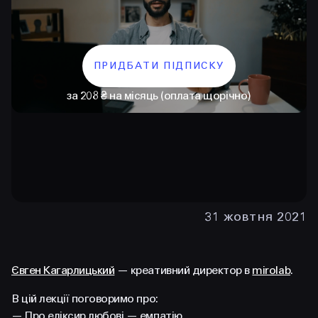
ПРИДБАТИ ПІДПИСКУ
за 208 ₴ на місяць (оплата щорічно)
КОНТАКТИ
+38 097 015 92 72
31 жовтня 2021
+38 099 236 68 38
hello@prjctr.com
Євген Кагарлицький
— креативний директор в
mirolab
.
В цій лекції поговоримо про:
INSTAGRAM
TELEGRAM
YOUTUBE
— Про еліксир любові — емпатію